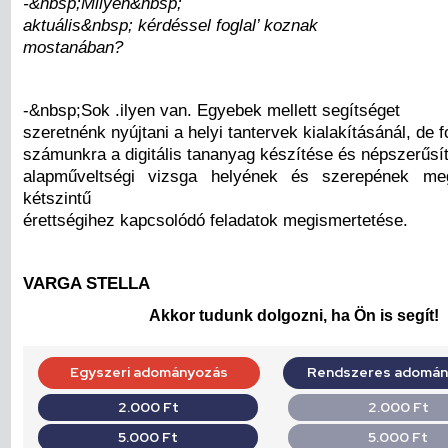
-&nbsp;Milyen&nbsp;
aktuális&nbsp; kérdéssel foglal’ koznak
mostanában?
-&nbsp;Sok .ilyen van. Egyebek mellett segítséget
szeretnénk nyújtani a helyi tantervek kialakításánál, de 
számunkra a digitális tananyag készítése és népszerűsí
alapműveltségi vizsga helyének és szerepének me
kétszintű
érettségihez kapcsolódó feladatok megismertetése.
VARGA STELLA
Akkor tudunk dolgozni, ha Ön is segít!