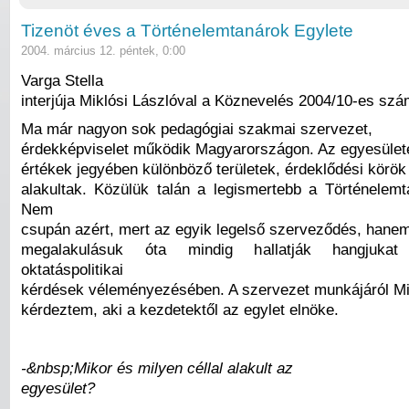
Tizenöt éves a Történelemtanárok Egylete
2004. március 12. péntek, 0:00
Varga Stella
interjúja Miklósi Lászlóval a Köznevelés 2004/10-es sz
Ma már nagyon sok pedagógiai szakmai szervezet,
érdekképviselet működik Magyarországon. Az egyesület
értékek jegyében különböző területek, érdeklődési körök 
alakultak. Közülük talán a legismertebb a Történelemt
Nem
csupán azért, mert az egyik legelső szerveződés, hane
megalakulásuk óta mindig hallatják hangjuka
oktatáspolitikai
kérdések véleményezésében. A szervezet munkájáról Mik
kérdeztem, aki a kezdetektől az egylet elnöke.
-&nbsp;Mikor és milyen céllal alakult az
egyesület?