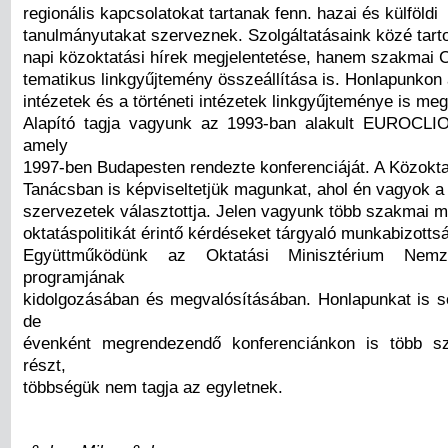
regionális kapcsolatokat tartanak fenn. hazai és külföldi
tanulmányutakat szerveznek. Szolgáltatásaink közé tar
napi közoktatási hírek megjelentetése, hanem szakmai C
tematikus linkgyűjtemény összeállítása is. Honlapunkon
intézetek és a történeti intézetek linkgyűjteménye is meg
Alapító tagja vagyunk az 1993-ban alakult EUROCLIO
amely
1997-ben Budapesten rendezte konferenciáját. A Közoktat
Tanácsban is képviseltetjük magunkat, ahol én vagyok 
szervezetek választottja. Jelen vagyunk több szakmai 
oktatáspolitikát érintő kérdéseket tárgyaló munkabizott
Együttműködünk az Oktatási Minisztérium Nemz
programjának
kidolgozásában és megvalósításában. Honlapunkat is so
de
évenként megrendezendő konferenciánkon is több s
részt,
többségük nem tagja az egyletnek.