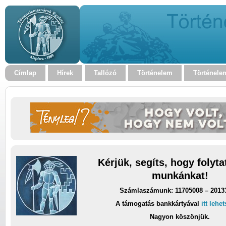
Címlap
Hírek
Tallózó
Történelem
Történele
Kérjük, segíts, hogy folyt
munkánkat!
Számlaszámunk: 11705008 – 2013
A támogatás bankkártyával
itt lehe
Nagyon köszönjük.