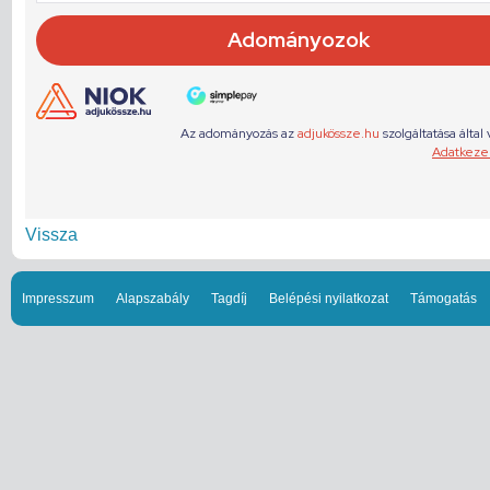
Vissza
Impresszum
Alapszabály
Tagdíj
Belépési nyilatkozat
Támogatás