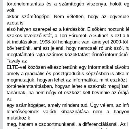
történelemtanítás és a számítógép viszonya, holott 
volt
akkor számítógépe. Nem véletlen, hogy az egyesüle
azóta is
első helyen szerepel ez a kérdéskör. Elsőként hoztunk l
szakos levelezőlistát, a Töri Fórumot. A Sulinet is ezt a li
át indulásakor. 1998-tól honlapunk van, amelyet 2000-től 
bővítettünk, ami azt jelenti, hogy nemcsak rólunk szól,
megtalálható rajta számos közoktatást érintő információ 
Tavaly az
ELTE-vel közösen elkészítettünk egy informatikai távokt
amely a graduális és posztgraduális képzésben is alkal
megmutatjuk, hogyan lehet az informatikát mint eszközt 
történelemtanításban, hogyan lehet a szakmát megújítani
tanárnak, ha nem négy-öt eszközt kell bevinnie az óráj
az
egy számítógépet, amely mindent tud. Úgy vélem, az inf
lehetőségeinek valódi kihasználása nem a hagyo
mutatkozik
meg, hanem a csoportmunkánál, a differenciálásnál. Az i