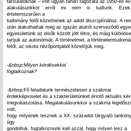
társulatoknak – volt ugyan tanári tagozata az 1950-es é
alakulásunkkor erről mi nem is tudtunk. Eze
értelemszerűen a
tudomány felől közelítenek az adott diszciplínához. A re
után alakulhattak meg az igazán alulról szerveződő egye
egyesületünk az elsők között jött létre, és máig különös
tartjuk az autonómiát. A történelmet, a történelemtudomán
felől, az iskola nézőpontjából közelítjük meg.
-&nbsp;Milyen kérdésekkel
foglalkoznak?
-&nbsp;Fő feladatunk természetesen a szakmai
érdekképviselet és a szakterületünket érintő aktuális ké
megválaszolása. Megalakulásunkkor a szakma legidősz
volt,
hogy milyenek lesznek a XX. századot tárgyaló tankön
úgy
gondoltuk, foglalkoznunk kell azzal, hogy milyen lesz a