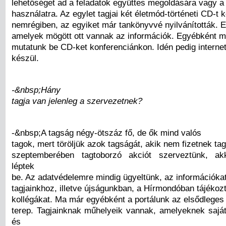
lehetőséget ad a feladatok együttes megoldására vagy a 
használatra. Az egylet tagjai két életmód-történeti CD-t k
nemrégiben, az egyiket már tankönyvvé nyilvánították. E
amelyek mögött ott vannak az információk. Egyébként m
mutatunk be CD-ket konferenciánkon. Idén pedig interne
készül.
-&nbsp;Hány
tagja van jelenleg a szervezetnek?
-&nbsp;A tagság négy-ötszáz fő, de ők mind valós
tagok, mert töröljük azok tagságát, akik nem fizetnek tag
szeptemberében tagtoborzó akciót szerveztünk, ak
léptek
be. Az adatvédelemre mindig ügyeltünk, az információkat 
tagjainkhoz, illetve újságunkban, a Hírmondóban tájékozt
kollégákat. Ma már egyébként a portálunk az elsődleges
terep. Tagjainknak műhelyeik vannak, amelyeknek saját
és