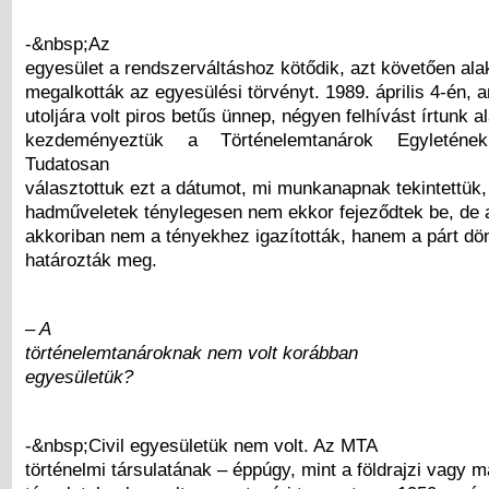
-&nbsp;Az
egyesület a rendszerváltáshoz kötődik, azt követően ala
megalkották az egyesülési törvényt. 1989. április 4-én, 
utoljára volt piros betűs ünnep, négyen felhívást írtunk 
kezdeményeztük a Történelemtanárok Egyletének 
Tudatosan
választottuk ezt a dátumot, mi munkanapnak tekintettük,
hadműveletek ténylegesen nem ekkor fejeződtek be, de 
akkoriban nem a tényekhez igazították, hanem a párt dö
határozták meg.
– A
történelemtanároknak nem volt korábban
egyesületük?
-&nbsp;Civil egyesületük nem volt. Az MTA
történelmi társulatának – éppúgy, mint a földrajzi vagy 