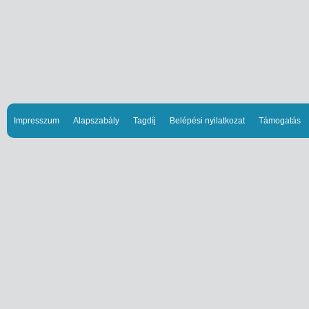
Impresszum
Alapszabály
Tagdíj
Belépési nyilatkozat
Támogatás