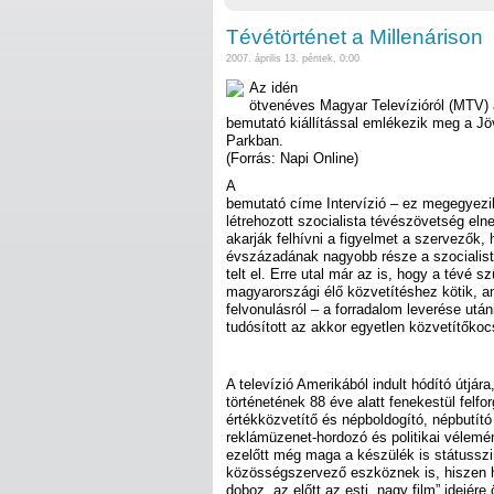
Tévétörténet a Millenárison
2007. április 13. péntek, 0:00
Az idén
ötvenéves Magyar Televízióról (MTV) 
bemutató kiállítással emlékezik meg a J
Parkban.
(Forrás: Napi Online)
A
bemutató címe Intervízió – ez megegyez
létrehozott szocialista tévészövetség eln
akarják felhívni a figyelmet a szervezők,
évszázadának nagyobb része a szocialista 
telt el. Erre utal már az is, hogy a tévé s
magyarországi élő közvetítéshez kötik, a
felvonulásról – a forradalom leverése utá
tudósított az akkor egyetlen közvetítőkoc
A televízió Amerikából indult hódító útjára
történetének 88 éve alatt fenekestül felfor
értékközvetítő és népboldogító, népbutít
reklámüzenet-hordozó és politikai vélem
ezelőtt még maga a készülék is státussz
közösségszervező eszköznek is, hiszen h
doboz, az előtt az esti „nagy film” idejér