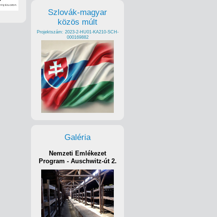
Szlovák-magyar
közös múlt
Projektszám: 2023-2-HU01-KA210-SCH-
000169882
Galéria
Nemzeti Emlékezet
Program - Auschwitz-út 2.