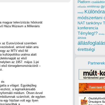
Platform
családtör
gy
emléknap
előadás
Különóra
interjú
módszertani 
a magyar televíziózás hőskorát
tankönyv
NAT
övő Háza Múzeum a Millenáris
konferencia
Tényleg!?
törvény
álhírek
állásfoglalá
ik az Eurovízióval szemben
evezésével, amivel talán arra
érettségi
 hogy az MTV első fél
kultúrpolitika uralma alatt
zületésnapját az első
melyben az 1957. május 1-jei
Partnerek
ni első tömegdemonstrációról –
si.
, és
gatta a világot. Egyidejűleg
ó eszköz, a legmarkánsabb
ényformáló médium. Ötven évvel
imbólumnak számított, de egyben
a egy házban volt egy ilyen
e összegyűltek a