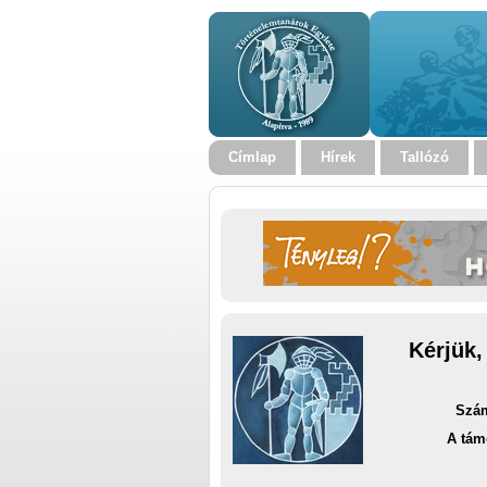
Címlap
Hírek
Tallózó
Kérjük,
Szám
A tám