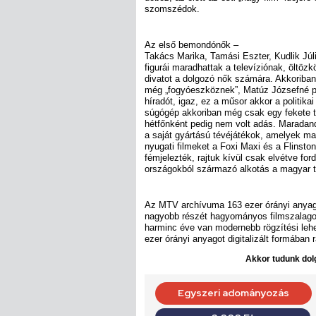
szomszédok.
Az első bemondónők –
Takács Marika, Tamási Eszter, Kudlik Júl
figurái maradhattak a televíziónak, öltözkö
divatot a dolgozó nők számára. Akkoriba
még „fogyóeszköznek”, Matúz Józsefné pé
híradót, igaz, ez a műsor akkor a politika
súgógép akkoriban még csak egy fekete tá
hétfőnként pedig nem volt adás. Maradan
a saját gyártású tévéjátékok, amelyek ma
nyugati filmeket a Foxi Maxi és a Flinsto
fémjelezték, rajtuk kívül csak elvétve ford
országokból származó alkotás a magyar 
Az MTV archívuma 163 ezer órányi anyag
nagyobb részét hagyományos filmszalagon 
harminc éve van modernebb rögzítési le
ezer órányi anyagot digitalizált formában 
Akkor tudunk dolg