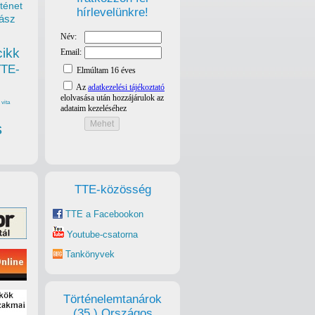
ténet
hírlevelünkre!
ász
cikk
TTE-
vita
s
TTE-közösség
TTE a Facebookon
Youtube-csatorna
Tankönyvek
Történelemtanárok
(35.) Országos