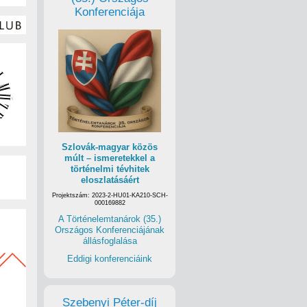
Konferenciája
Szlovák-magyar közös
múlt – ismeretekkel a
történelmi tévhitek
eloszlatásáért
Projektszám: 2023-2-HU01-KA210-SCH-
000169882
A Történelemtanárok (35.)
Országos Konferenciájának
állásfoglalása
Eddigi konferenciáink
Szebenyi Péter-díj