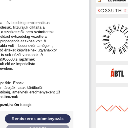
ia – évtizedekig emblematikus
désük, frizurájuk diktálta a
n a szerkesztők sem számítottak
ldául évtizedekig vezette a
i propaganda eszköze volt. A
bla volt – becenevén a néger -,
dó értéket képviselnek ugyanakkor
 is sok nézőt vonzanak. A
n&#65533;s rajzfilmek
ult elő az imperialista
tévében.
ot őriz. Ennek
tárolják, csak körülbelül
hetőség, amelynek eredményeként 13
raktároznak.
ozni, ha Ön is segít!