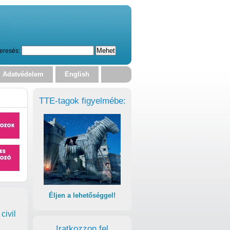
eresés:
Adatvédelem
English
TTE-tagok figyelmébe:
Éljen a lehetőséggel!
civil
Iratkozzon fel