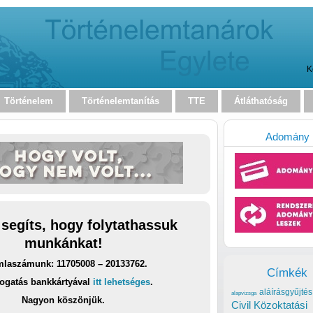
K
Történelem
Történelemtanítás
TTE
Átláthatóság
Adomány
 segíts, hogy folytathassuk
munkánkat!
laszámunk: 11705008 – 20133762.
Címkék
ogatás bankkártyával
itt lehetséges
.
aláírásgyűjtés
alapvizsga
Nagyon köszönjük.
Civil Közoktatási