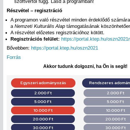
szoftvertől függ. Lásd a programban!
Részvétel – regisztráció
A programon való részvétel minden érdeklődő számára
a
Nemzeti Kulturális Alap
támogatásának köszönhetőe
A részvétel előzetes regisztrációhoz kötött.
Regisztrációs felület:
https://portal.ktep.hu/oszn2021
Bővebben:
https://portal.ktep.hu/oszn2021
Forrás
Akkor tudunk dolgozni, ha Ön is segít!