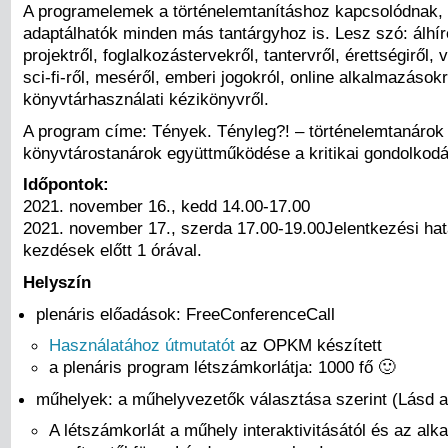
A programelemek a történelemtanításhoz kapcsolódnak, 
adaptálhatók minden más tantárgyhoz is. Lesz szó: álhír
projektről, foglalkozástervekről, tantervről, érettségiről, 
sci-fi-ről, meséről, emberi jogokról, online alkalmazásokr
könyvtárhasználati kézikönyvről.
A program címe: Tények. Tényleg?! – történelemtanárok
könyvtárostanárok együttműködése a kritikai gondolkodá
Időpontok:
2021. november 16., kedd 14.00-17.00
2021. november 17., szerda 17.00-19.00Jelentkezési hat
kezdések előtt 1 órával.
Helyszín
plenáris előadások: FreeConferenceCall
Használatához útmutatót
az OPKM készített
a plenáris program létszámkorlátja: 1000 fő 🙂
műhelyek: a műhelyvezetők választása szerint (Lásd 
A létszámkorlát a műhely interaktivitásától és az alk