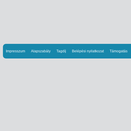
Impresszum
Alapszabály
Tagdíj
Belépési nyilatkozat
Támogatás