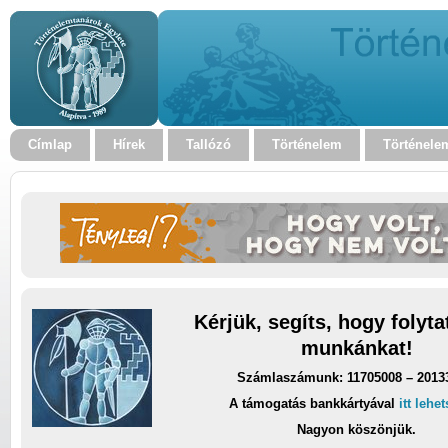
Címlap
Hírek
Tallózó
Történelem
Történele
Kérjük, segíts, hogy folyt
munkánkat!
Számlaszámunk: 11705008 – 2013
A támogatás bankkártyával
itt lehe
Nagyon köszönjük.