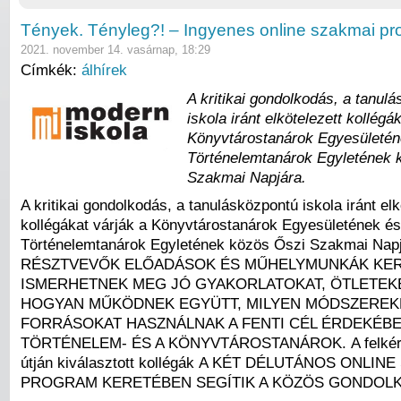
Tények. Tényleg?! – Ingyenes online szakmai p
2021. november 14. vasárnap, 18:29
Címkék:
álhírek
A kritikai gondolkodás, a tanul
iskola iránt elkötelezett kollégá
Könyvtárostanárok Egyesületén
Történelemtanárok Egyletének 
Szakmai Napjára.
A kritikai gondolkodás, a tanulásközpontú iskola iránt elk
kollégákat várják a Könyvtárostanárok Egyesületének és
Történelemtanárok Egyletének közös Őszi Szakmai Napj
RÉSZTVEVŐK ELŐADÁSOK ÉS MŰHELYMUNKÁK KE
ISMERHETNEK MEG JÓ GYAKORLATOKAT, ÖTLETEK
HOGYAN MŰKÖDNEK EGYÜTT, MILYEN MÓDSZEREK
FORRÁSOKAT HASZNÁLNAK A FENTI CÉL ÉRDEKÉBE
TÖRTÉNELEM- ÉS A KÖNYVTÁROSTANÁROK. A felkért 
útján kiválasztott kollégák A KÉT DÉLUTÁNOS ONLIN
PROGRAM KERETÉBEN SEGÍTIK A KÖZÖS GONDOLK