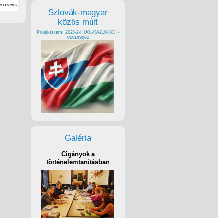
Szlovák-magyar
közös múlt
Projektszám: 2023-2-HU01-KA210-SCH-
000169882
Galéria
Cigányok a
történelemtanításban