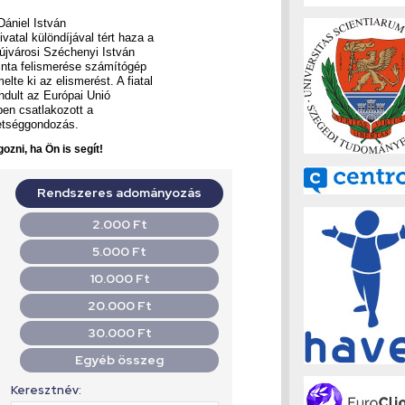
ániel István
vatal különdíjával tért haza a
újvárosi Széchenyi István
nta felismerése számítógép
te ki az elismerést. A fiatal
ndult az Európai Unió
en csatlakozott a
etséggondozás.
ozni, ha Ön is segít!