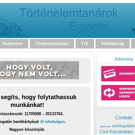
K
Történelem
Történelemtanítás
TTE
Átláthatóság
Adomány
 segíts, hogy folytathassuk
munkánkat!
laszámunk: 11705008 – 20133762.
Címkék
ogatás bankkártyával
itt lehetséges
.
aláírásgyűjtés
alapvizsga
Nagyon köszönjük.
Civil Közoktatási