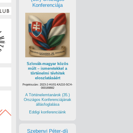
Konferenciája
Szlovák-magyar közös
múlt – ismeretekkel a
történelmi tévhitek
eloszlatásáért
Projektszám: 2023-2-HU01-KA210-SCH-
000169882
A Történelemtanárok (35.)
Országos Konferenciájának
állásfoglalása
Eddigi konferenciáink
Szebenyi Péter-díj