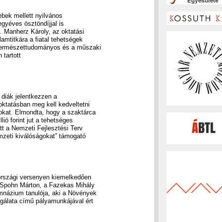
ebek mellett nyilvános
gyéves ösztöndíjjal is
 Manherz Károly, az oktatási
amtitkára a fiatal tehetségek
 természettudományos és a műszaki
 tartott
 diák jelentkezzen a
oktatásban meg kell kedveltetni
kat. Elmondta, hogy a szaktárca
ió forint jut a tehetséges
tt a Nemzeti Fejlesztési Terv
emzeti kiválóságokat” támogató
országi versenyen kiemelkedően
t Spohn Márton, a Fazekas Mihály
imnázium tanulója, aki a Növények
gálata című pályamunkájával ért