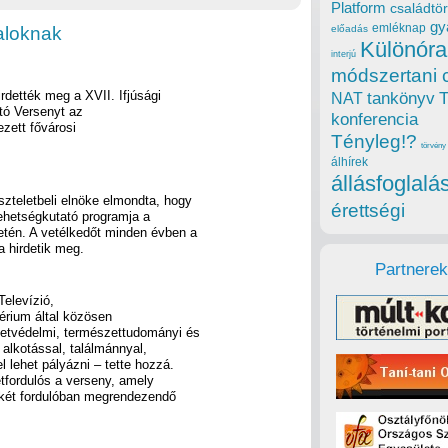
Platform
családtör
gy
emléknap
aloknak
előadás
Különóra
interjú
módszertani 
dették meg a XVII. Ifjúsági
tankönyv
NAT
ó Versenyt az
konferencia
zett fővárosi
Tényleg!?
törvény
álhírek
állásfoglalá
zteletbeli elnöke elmondta, hogy
érettségi
ehetségkutató programja a
tén. A vetélkedőt minden évben a
 hirdetik meg.
Partnerek
elevízió,
térium által közösen
zetvédelmi, természettudományi és
 alkotással, találmánnyal,
 lehet pályázni – tette hozzá.
tfordulós a verseny, amely
 két fordulóban megrendezendő