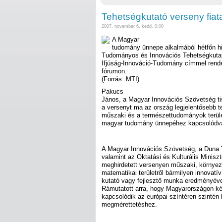
Tehetségkutató verseny fiat
2007. november 6. kedd, 0:00
A Magyar
tudomány ünnepe alkalmából hétfőn hir
Tudományos és Innovációs Tehetségkutat
Ifjúság-Innováció-Tudomány címmel rende
fórumon.
(Forrás: MTI)
Pakucs
János, a Magyar Innovációs Szövetség tis
a versenyt ma az ország legjelentősebb t
műszaki és a természettudományok terüle
magyar tudomány ünnepéhez kapcsolódva
A Magyar Innovációs Szövetség, a Duna T
valamint az Oktatási és Kulturális Minisz
meghirdetett versenyen műszaki, környe
matematikai területről bármilyen innovatív
kutató vagy fejlesztő munka eredményével
Rámutatott arra, hogy Magyarországon ké
kapcsolódik az európai színtéren szintén
megmérettetéshez.