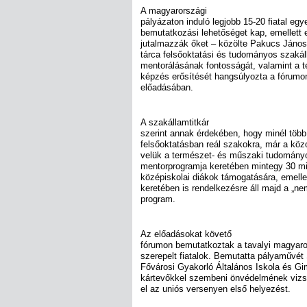
A magyarországi
pályázaton induló legjobb 15-20 fiatal egy
bemutatkozási lehetőséget kap, emellett e
jutalmazzák őket – közölte Pakucs János.
tárca felsőoktatási és tudományos szakáll
mentorálásának fontosságát, valamint a
képzés erősítését hangsúlyozta a fórumon
előadásában.
A szakállamtitkár
szerint annak érdekében, hogy minél több
felsőoktatásban reál szakokra, már a köz
velük a természet- és műszaki tudományo
mentorprogramja keretében mintegy 30 mill
középiskolai diákok támogatására, emelle
keretében is rendelkezésre áll majd a „n
program.
Az előadásokat követő
fórumon bemutatkoztak a tavalyi magyar
szerepelt fiatalok. Bemutatta pályaművé
Fővárosi Gyakorló Általános Iskola és G
kártevőkkel szembeni önvédelmének vizs
el az uniós versenyen első helyezést.