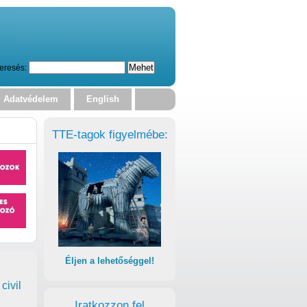
eresés:
Adatvédelem
English
TTE-tagok figyelmébe:
Éljen a lehetőséggel!
civil
Iratkozzon fel