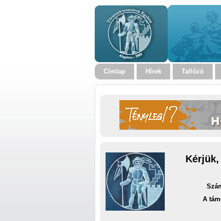
Címlap
Hírek
Tallózó
Kérjük,
Szám
A tám