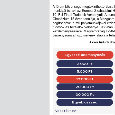
A fórum közönsége megtekinthette Buza D
munkáját is, aki az Európai Szabadalmi Hi
19. EU Fiatal Tudósok Versenyről. A duna
Gimnázium 15 éves tanulója, a Mozgásmi
segítségével című pályamunkájával érdemel
tudósok és feltalálók versenye 1988-ban i
kezdeményezésére. Magyarország 1990-b
versenysorozathoz, melynek alapja a teh
Akkor tudunk dolg