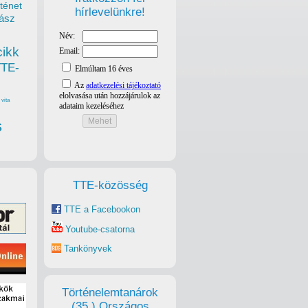
ténet
hírlevelünkre!
ász
cikk
TTE-
vita
s
TTE-közösség
TTE a Facebookon
Youtube-csatorna
Tankönyvek
Történelemtanárok
(35.) Országos