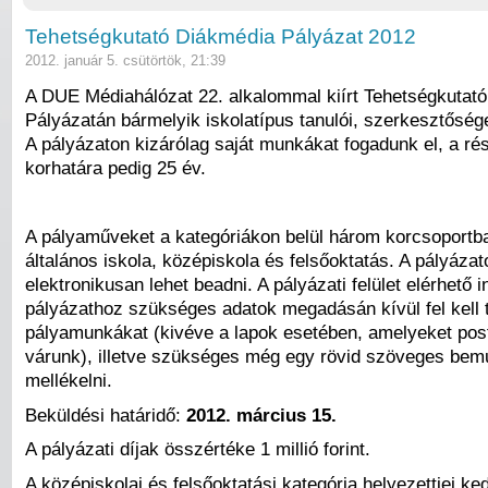
Tehetségkutató Diákmédia Pályázat 2012
2012. január 5. csütörtök, 21:39
A DUE Médiahálózat 22. alkalommal kiírt Tehetségkutat
Pályázatán bármelyik iskolatípus tanulói, szerkesztősége
A pályázaton kizárólag saját munkákat fogadunk el, a rés
korhatára pedig 25 év.
A pályaműveket a kategóriákon belül három korcsoportba
általános iskola, középiskola és felsőoktatás. A pályázat
elektronikusan lehet beadni. A pályázati felület elérhető i
pályázathoz szükséges adatok megadásán kívül fel kell t
pályamunkákat (kivéve a lapok esetében, amelyeket post
várunk), illetve szükséges még egy rövid szöveges bemu
mellékelni.
Beküldési határidő:
2012. március 15.
A pályázati díjak összértéke 1 millió forint.
A középiskolai és felsőoktatási kategória helyezettjei 