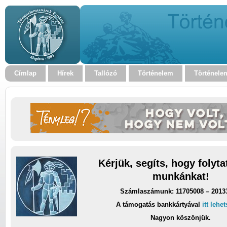
Címlap
Hírek
Tallózó
Történelem
Történele
Kérjük, segíts, hogy folyt
munkánkat!
Számlaszámunk: 11705008 – 2013
A támogatás bankkártyával
itt lehe
Nagyon köszönjük.