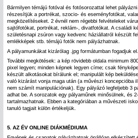
Bármilyen témájú fotóval és fotósorozattal lehet pályázn
részesítjük a portrékat, szocio- és eseményfotókat, vala
megközelítéseket. 2 évnél nem régebbi felvételeket váru
sajtófotókat, portrékat, reklám-, divatfotókat. A családi k
születésnapi zsúron vagy kedvenc háziállatról készült fe
emlékképek stb. témájú fotók nem pályázhatnak.
A pályamunkákat kizárólag .jpg formátumban fogadjuk el
További megkötések: a kép rövidebb oldala minimum 80
pixel legyen; minden képnek legyen címe; csak fénykép
készült alkotásokat bírálunk el; manipulált kép beküldés
való kizárást vonja maga után (a művészi koncepcióba il
nem számít manipulációnak). Egy pályázó legfeljebb 3 
adhat be. A sorozatok egy pályaműnek minősülnek, és 2
tartalmazhatnak. Ebben a kategóriában a művészeti isko
tanuló tagjait külön értékeljük.
5. AZ ÉV ONLINE DIÁKMÉDIUMA
Egyének és csapatok pályázhatnak önállóan elkészített 