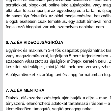
portálokkal, blogokkal, online iskolaújságokkal vagy ma
elbírálás fő szempontjai az egyediség és a tartalmi, újsá
de hangsúlyt fektetünk az oldal megjelenésére, használh
Blogok esetében csak tematikus, egy adott témával ren
foglalkozó blogokat várunk, személyes naplókat nem.
6. AZ ÉV VIDEOÚJSÁGÍRÓJA
Egyének és maximum 3-4 fős csapatok pályázhatnak kisf
vagy magazinműsorral, legfeljebb 5 perc terjedelemben.
szabadon választott az újságírói műfajok keretén belül.
készített videoklipek, mini játékfilmek nem versenyezhe
A pályaműveket kizárólag .avi és .mpg formátumban foga
7. AZ ÉV MENTORA
Diákok, diákszerkesztőségek ajánlhatják a díjra – max. 
tényszerű, ellenőrizhető adatokat tartalmazó írásban – 
kiemelkedően támogató, segítő pedagógusokat.