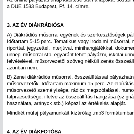
a DUE 1583 Budapest, Pf. 14. címre.
3. AZ ÉV DIÁKRÁDIÓSA
A) Diákrádiós műsorral egyének és szerkesztőségek pá
Időtartam 5-15 perc. Tematikus vagy irodalmi műsorral, 
riporttal, jegyzettel, interjúval, minihangjátékkal, doku
ünnepi műsorral stb. egyaránt lehet pályázni, iskolai ün
felvételével, műsorvezetői szöveg nélküli zenés összeáll
azonban nem.
B) Zenei diákrádiós műsorral, összeállítással pályázhat
műsorvezetők. Időtartam maximum 15 perc. Az elbírálás
műsorvezető személyisége, rádiós megszólalásai, humo
talpraesettsége, illetve az összeállítás hangzása (szigná
használata, arányok stb.) képezi az értékelés alapját.
Mindkét műfaj pályamunkáit kizárólag .mp3 formátumban 
4. AZ ÉV DIÁKFOTÓSA