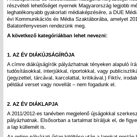
részvételi lehetőséget nyernek Magyarország legjobb m
leghatékonyabb gyakorlati médiaképzésére, a DUE Médi
évi Kommunikációs és Média Szaktáborába, amelyet 20
Balatonfenyvesen rendezünk meg.
A következő kategóriákban lehet nevezni:
1. AZ ÉV DIÁKÚJSÁGÍRÓJA
A címre diákújságírók pályázhatnak tényeken alapuló írá
tudósításokkal, interjúkkal, riportokkal, vagy publicisztik
(jegyzettel, tárcával, karcolattal, kritikával.) Fiktív, iroda
például verset vagy novellát – nem fogadunk el.
2. AZ ÉV DIÁKLAPJA
A 2011/2012-es tanévben megjelenő újságokkal szerkes
pályázhatnak. Elsősorban a tartalmat bíráljuk el, de fig
a lap küllemét is.
Az online pályázati űrlap kitöltése után a lapokat postán 