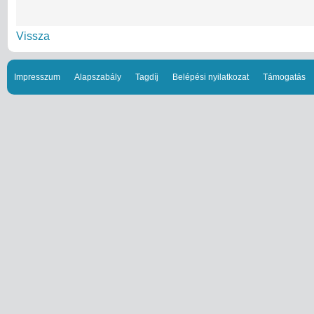
Vissza
Impresszum
Alapszabály
Tagdíj
Belépési nyilatkozat
Támogatás