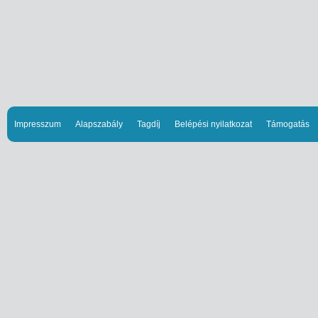
Impresszum
Alapszabály
Tagdíj
Belépési nyilatkozat
Támogatás