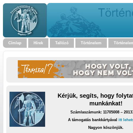
Címlap
Hírek
Tallózó
Történelem
Történele
Kérjük, segíts, hogy folyt
munkánkat!
Számlaszámunk: 11705008 – 2013
A támogatás bankkártyával
itt lehe
Nagyon köszönjük.