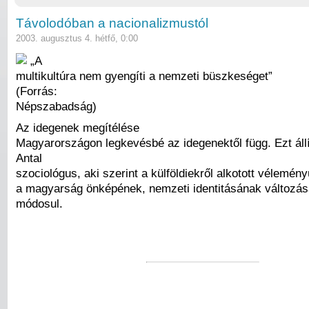
Távolodóban a nacionalizmustól
2003. augusztus 4. hétfő, 0:00
„A
multikultúra nem gyengíti a nemzeti büszkeséget”
(Forrás:
Népszabadság)
Az idegenek megítélése
Magyarországon legkevésbé az idegenektől függ. Ezt áll
Antal
szociológus, aki szerint a külföldiekről alkotott vélemé
a magyarság önképének, nemzeti identitásának változás
módosul.