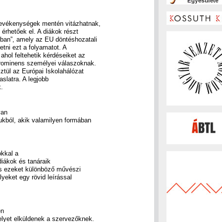
tevékenységek mentén vitázhatnak,
érhetőek el. A diákok részt
kban”, amely az EU döntéshozatali
etni ezt a folyamatot. A
ahol feltehetik kérdéseiket az
prominens személyei válaszoknak.
sztül az Európai Iskolahálózat
aslatra. A legjobb
k.
yan
sukból, akik valamilyen formában
okkal a
diákok és tanáraik
és ezeket különböző művészi
yeket egy rövid leírással
en
elyet elküldenek a szervezőknek.