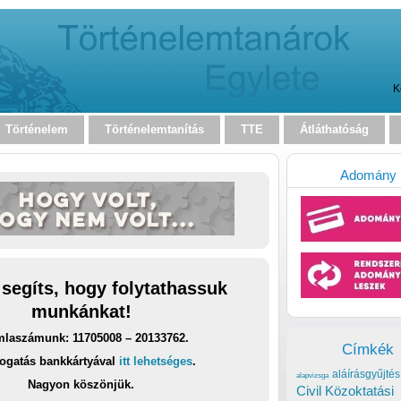
K
Történelem
Történelemtanítás
TTE
Átláthatóság
Adomány
 segíts, hogy folytathassuk
munkánkat!
laszámunk: 11705008 – 20133762.
Címkék
ogatás bankkártyával
itt lehetséges
.
aláírásgyűjtés
alapvizsga
Nagyon köszönjük.
Civil Közoktatási