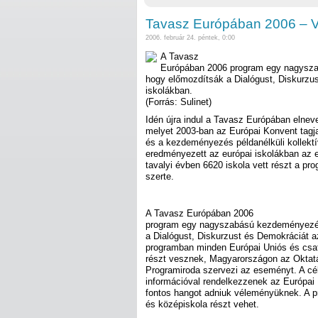
Tavasz Európában 2006 – Vi
2006. február 24. péntek, 0:00
A Tavasz
Európában 2006 program egy nagysz
hogy előmozdítsák a Dialógust, Diskurzu
iskolákban.
(Forrás: Sulinet)
Idén újra indul a Tavasz Európában elne
melyet 2003-ban az Európai Konvent tagj
és a kezdeményezés példanélküli kollekt
eredményezett az európai iskolákban az eu
tavalyi évben 6620 iskola vett részt a p
szerte.
A Tavasz Európában 2006
program egy nagyszabású kezdeményezé
a Dialógust, Diskurzust és Demokráciát a
programban minden Európai Uniós és csat
részt vesznek, Magyarországon az Oktatá
Programiroda szervezi az eseményt. A cél
információval rendelkezzenek az Európai
fontos hangot adniuk véleményüknek. A p
és középiskola részt vehet.