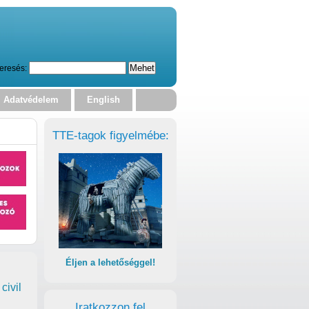
eresés:
Adatvédelem
English
TTE-tagok figyelmébe:
Éljen a lehetőséggel!
civil
Iratkozzon fel