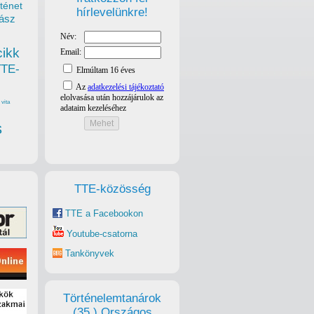
ténet
hírlevelünkre!
ász
cikk
TTE-
vita
s
TTE-közösség
TTE a Facebookon
Youtube-csatorna
Tankönyvek
Történelemtanárok
(35.) Országos