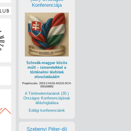
Konferenciája
Szlovák-magyar közös
múlt – ismeretekkel a
történelmi tévhitek
eloszlatásáért
Projektszám: 2023-2-HU01-KA210-SCH-
000169882
A Történelemtanárok (35.)
Országos Konferenciájának
állásfoglalása
Eddigi konferenciáink
Szebenyi Péter-díj