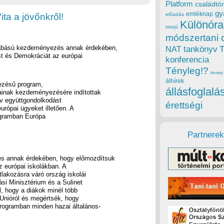
Platform
családtör
gy
emléknap
ta a jövőnkről!
előadás
Különóra
interjú
módszertani 
abású kezdeményezés annak érdekében,
tankönyv
NAT
st és Demokráciát az európai
konferencia
Tényleg!?
törvény
álhírek
vezésű program,
állásfoglalá
ainak kezdeményezésére indítottak
ív együttgondolkodást
érettségi
rópai ügyeket illetően. A
rogramban Európa
Partnerek
s annak érdekében, hogy előmozdítsuk
z európai iskolákban. A
lakozásra váró ország iskolái
si Minisztérium és a Sulinet
, hogy a diákok minél több
 Unióról és megértsék, hogy
rogramban minden hazai általános-