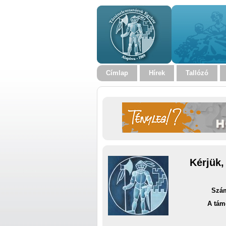
Címlap
Hírek
Tallózó
Kérjük,
Szám
A tám