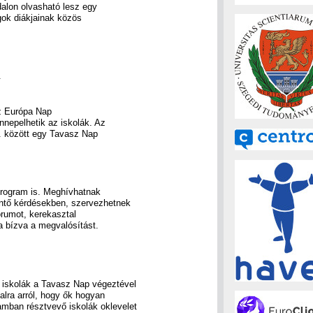
alon olvasható lesz egy
ok diákjainak közös
.
z Európa Nap
nepelhetik az iskolák. Az
9. között egy Tavasz Nap
program is. Meghívhatnak
intő kérdésekben, szervezhetnek
fórumot, kerekasztal
a bízva a megvalósítást.
z iskolák a Tavasz Nap végeztével
alra arról, hogy ők hogyan
amban résztvevő iskolák oklevelet