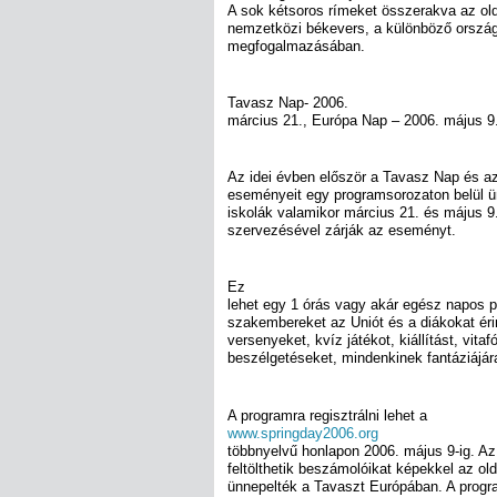
A sok kétsoros rímeket összerakva az old
nemzetközi békevers, a különböző ország
megfogalmazásában.
Tavasz Nap- 2006.
március 21., Európa Nap – 2006. május 9
Az idei évben először a Tavasz Nap és a
eseményeit egy programsorozaton belül ün
iskolák valamikor március 21. és május 
szervezésével zárják az eseményt.
Ez
lehet egy 1 órás vagy akár egész napos 
szakembereket az Uniót és a diákokat ér
versenyeket, kvíz játékot, kiállítást, vita
beszélgetéseket, mindenkinek fantáziájár
A programra regisztrálni lehet a
www.springday2006.org
többnyelvű honlapon 2006. május 9-ig. A
feltölthetik beszámolóikat képekkel az old
ünnepelték a Tavaszt Európában. A progr