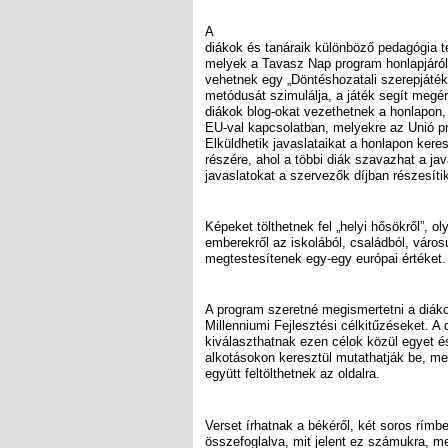
A
diákok és tanáraik különböző pedagógia 
melyek a Tavasz Nap program honlapjáról 
vehetnek egy „Döntéshozatali szerepjáté
metódusát szimulálja, a játék segít megér
diákok blog-okat vezethetnek a honlapon, 
EU-val kapcsolatban, melyekre az Unió 
Elküldhetik javaslataikat a honlapon kere
részére, ahol a többi diák szavazhat a jav
javaslatokat a szervezők díjban részesíti
Képeket tölthetnek fel „helyi hősökről”, ol
emberekről az iskolából, családból, váro
megtestesítenek egy-egy európai értéket.
A program szeretné megismertetni a diák
Millenniumi Fejlesztési célkitűzéseket. A 
kiválaszthatnak ezen célok közül egyet 
alkotásokon keresztül mutathatják be, mel
együtt feltölthetnek az oldalra.
Verset írhatnak a békéről, két soros rímb
összefoglalva, mit jelent ez számukra, m