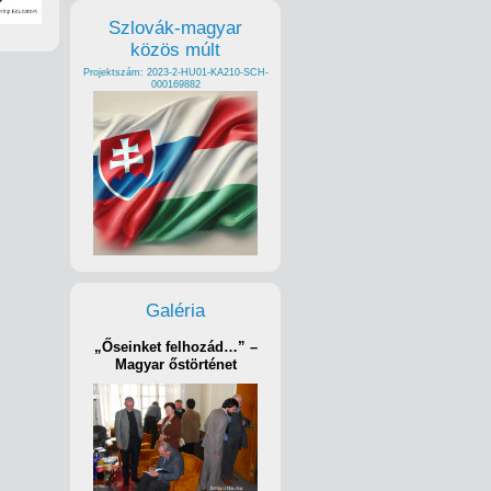
Szlovák-magyar
közös múlt
Projektszám: 2023-2-HU01-KA210-SCH-
000169882
Galéria
„Őseinket felhozád…” –
Magyar őstörténet