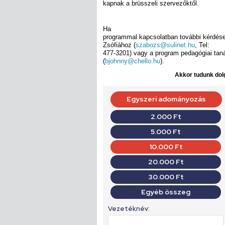
kapnak a brüsszeli szervezőktől.
Ha
programmal kapcsolatban további kérdése
Zsófiához (
szabozs@sulinet.hu
, Tel:
477-3201) vagy a program pedagógiai ta
(
bjohnny@chello.hu
).
Akkor tudunk dolg