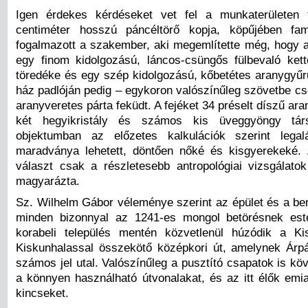
Igen érdekes kérdéseket vet fel a munkaterületen t
centiméter hosszú páncéltörő kopja, köpűjében fa
fogalmazott a szakember, aki megemlítette még, hogy a
egy finom kidolgozású, láncos-csüngős fülbevaló kett
töredéke és egy szép kidolgozású, kőbetétes aranygyűrű
ház padlóján pedig – egykoron valószínűleg szövetbe c
aranyveretes párta feküdt. A fejéket 34 préselt díszű aran
két hegyikristály és számos kis üveggyöngy tár
objektumban az előzetes kalkulációk szerint leg
maradványa lehetett, döntően nőké és kisgyerekeké.
választ csak a részletesebb antropológiai vizsgálat
magyarázta.
Sz. Wilhelm Gábor véleménye szerint az épület és a be
minden bizonnyal az 1241-es mongol betörésnek este
korabeli település mentén közvetlenül húzódik a Ki
Kiskunhalassal összekötő középkori út, amelynek Árpád
számos jel utal. Valószínűleg a pusztító csapatok is kö
a könnyen használható útvonalakat, és az itt élők emiat
kincseket.