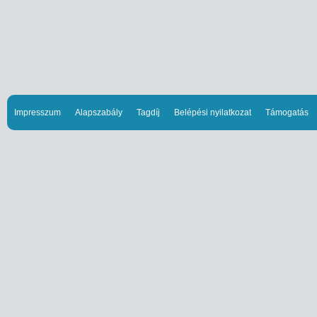
Impresszum
Alapszabály
Tagdíj
Belépési nyilatkozat
Támogatás