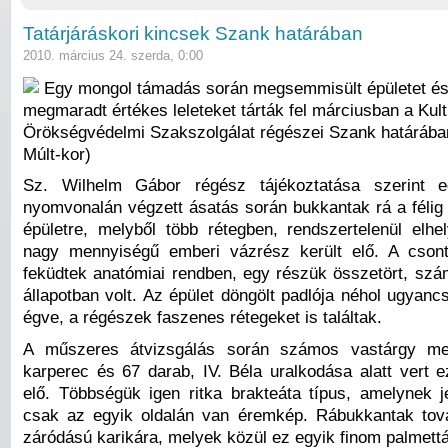
Tatárjáráskori kincsek Szank határában
2010. március 24. szerda, 0:00
Egy mongol támadás során megsemmisült épületet és
megmaradt értékes leleteket tárták fel márciusban a Kult
Örökségvédelmi Szakszolgálat régészei Szank határában
Múlt-kor)
Sz. Wilhelm Gábor régész tájékoztatása szerint 
nyomvonalán végzett ásatás során bukkantak rá a félig 
épületre, melyből több rétegben, rendszertelenül elhe
nagy mennyiségű emberi vázrész került elő. A csont
feküdtek anatómiai rendben, egy részük összetört, szá
állapotban volt. Az épület döngölt padlója néhol ugyanc
égve, a régészek faszenes rétegeket is találtak.
A műszeres átvizsgálás során számos vastárgy mel
karperec és 67 darab, IV. Béla uralkodása alatt vert e
elő. Többségük igen ritka brakteáta típus, amelynek j
csak az egyik oldalán van éremkép. Rábukkantak tov
záródású karikára, melyek közül ez egyik finom palmettá