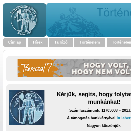
Címlap
Hírek
Tallózó
Történelem
Történele
Kérjük, segíts, hogy folyt
munkánkat!
Számlaszámunk: 11705008 – 2013
A támogatás bankkártyával
itt lehe
Nagyon köszönjük.