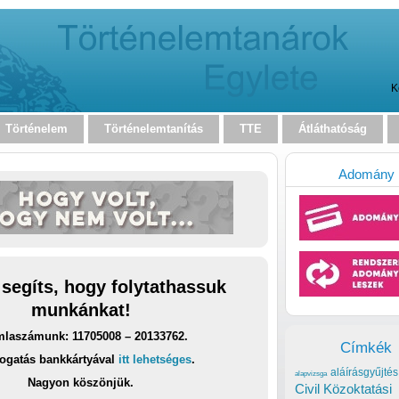
K
Történelem
Történelemtanítás
TTE
Átláthatóság
Adomány
 segíts, hogy folytathassuk
munkánkat!
laszámunk: 11705008 – 20133762.
Címkék
ogatás bankkártyával
itt lehetséges
.
aláírásgyűjtés
alapvizsga
Nagyon köszönjük.
Civil Közoktatási