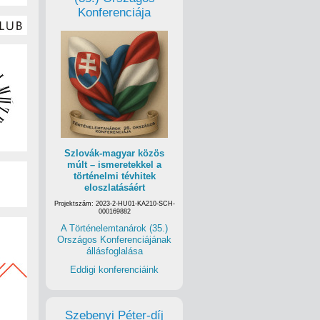
Konferenciája
Szlovák-magyar közös
múlt – ismeretekkel a
történelmi tévhitek
eloszlatásáért
Projektszám: 2023-2-HU01-KA210-SCH-
000169882
A Történelemtanárok (35.)
Országos Konferenciájának
állásfoglalása
Eddigi konferenciáink
Szebenyi Péter-díj