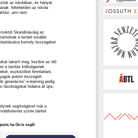
ztük az iskolában, és hányat
ának: feltehetően az iskola
ünkhöz, ami nem
moktól Skandináviáig az
zámolnak e terület további
nntartásukra komoly összegeket
okat takarít meg, kezdve az idő
en a tanítás költségeinek
ket, eszközöket fenntartani,
anyagok potom összegért
ik generációs” e-learning pedig
i távolságokat hidalva át újra
melynek segítségével már a
obilinternet szinte bárhol
ozni, ha Ön is segít!