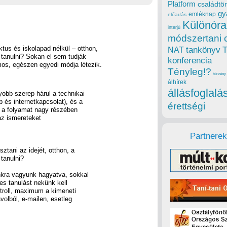
Platform
családtör
gy
emléknap
előadás
Különóra
interjú
módszertani 
ktus és iskolapad nélkül – otthon,
tankönyv
NAT
 tanulni? Sokan el sem tudják
konferencia
os, egészen egyedi módja létezik.
Tényleg!?
törvény
álhírek
állásfoglalá
bb szerep hárul a technikai
 és internetkapcsolat), és a
érettségi
n a folyamat nagy részében
az ismereteket
Partnerek
ztani az idejét, otthon, a
 tanulni?
nkra vagyunk hagyatva, sokkal
es tanulást nekünk kell
ntroll, maximum a kimeneti
ávolból, e-mailen, esetleg