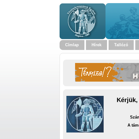
Címlap
Hírek
Tallózó
Kérjük,
Szám
A tám