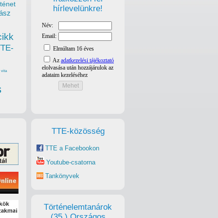
ténet
hírlevelünkre!
ász
cikk
TTE-
vita
s
TTE-közösség
TTE a Facebookon
Youtube-csatorna
Tankönyvek
Történelemtanárok
(35.) Országos