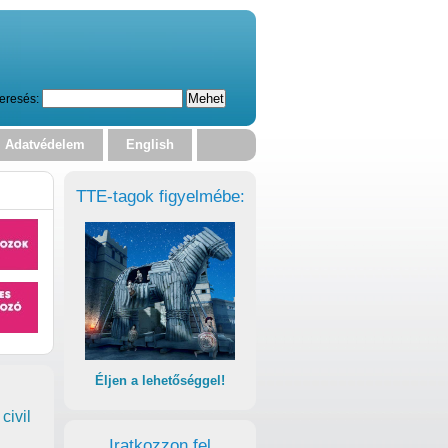
eresés:
Adatvédelem
English
TTE-tagok figyelmébe:
Éljen a lehetőséggel!
civil
Iratkozzon fel