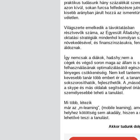
praktikus tudásunk hány százalékát szere
azon kívül, sokan furcsa felfedezésre jutn
kisebb arányban járult hozzá az ismeret
véletlen.
Világszerte emelkedik a távoktatásban
résztvevők száma, az Egyesült Álla&shy;
oktatási stratégiák mindenhol komolyan s
növekedésével, és finanszírozásukra, fe
áldoznak.
Így nemcsak a diákok, ha&shy;nem a
cégek és végső soron maga az állam is s
felhasználásának optimalizálásától egész
lényeges csökkenéséig. Nem kell tanterme
kevesebb tanár több embert ér el, a tan
sokszorosíthatók, fejleszthetők. A „másod
a skype és más oldalak segítségével óriás
személyesebbé teheti a tanulást.
Mi több, létezik
már az „m-learning”, (mobile learning), a
helyhez kötöttség sem akadály, hiszen a m
lehetővé teszi a tanulást.
Akkor tudunk dolg