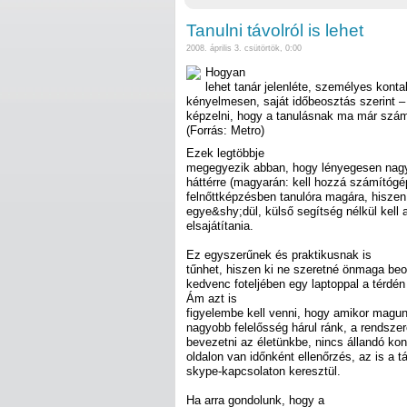
Tanulni távolról is lehet
2008. április 3. csütörtök, 0:00
Hogyan
lehet tanár jelenléte, személyes konta
kényelmesen, saját időbeosztás szerint –
képzelni, hogy a tanulásnak ma már szám
(Forrás: Metro)
Ezek legtöbbje
megegyezik abban, hogy lényegesen nagyo
háttérre (magyarán: kell hozzá számítógép
felnőttképzésben tanulóra magára, hisze
egye&shy;dül, külső segítség nélkül kell 
elsajátítania.
Ez egyszerűnek és praktikusnak is
tűnhet, hiszen ki ne szeretné önmaga beos
kedvenc foteljében egy laptoppal a térdén
Ám azt is
figyelembe kell venni, hogy amikor magu
nagyobb felelősség hárul ránk, a rendszer
bevezetni az életünkbe, nincs állandó ko
oldalon van időnként ellenőrzés, az is a t
skype-kapcsolaton keresztül.
Ha arra gondolunk, hogy a