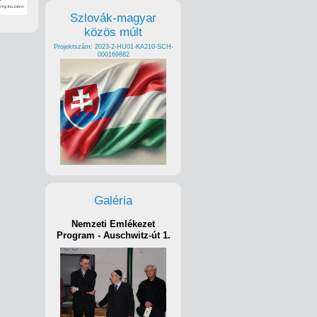
Szlovák-magyar
közös múlt
Projektszám: 2023-2-HU01-KA210-SCH-
000169882
Galéria
Nemzeti Emlékezet
Program - Auschwitz-út 1.