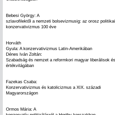
Bebesi György: A
szlavofilektől a nemzeti bolsevizmusig: az orosz politikai
konzervativizmus 100 éve
Horváth
Gyula: A konzervativizmus Latin-Amerikában
Dénes Iván Zoltán:
Szabadság és nemzet a reformkori magyar liberálisok é
értékvilágában
Fazekas Csaba:
Konzervativizmus és katolicizmus a XIX. századi
Magyarországon
Ormos Mária: A
konzervatív politizálásról a Horthy-korszakban