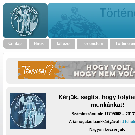
Címlap
Hírek
Tallózó
Történelem
Történele
Kérjük, segíts, hogy folyt
munkánkat!
Számlaszámunk: 11705008 – 2013
A támogatás bankkártyával
itt lehe
Nagyon köszönjük.