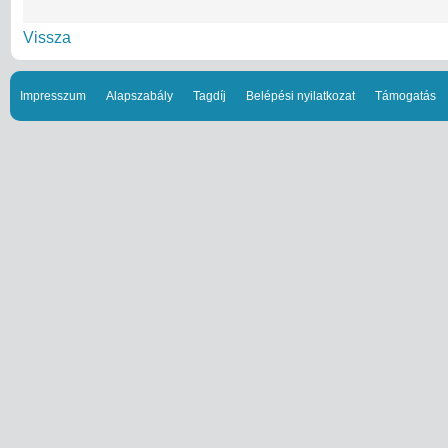
Vissza
Impresszum
Alapszabály
Tagdíj
Belépési nyilatkozat
Támogatás