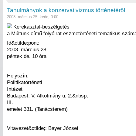
Tanulmányok a konzervativizmus történetéről
2003. március 25. kedd, 0:00
Kerekasztal-beszélgetés
a Múltunk című folyóirat eszmetörténeti tematikus számá
Id&otilde;pont:
2003. március 28.
péntek de. 10 óra
Helyszín:
Politikatörténeti
Intézet
Budapest, V. Alkotmány u. 2.&nbsp;
III.
emelet 331. (Tanácsterem)
Vitavezet&otilde;: Bayer József