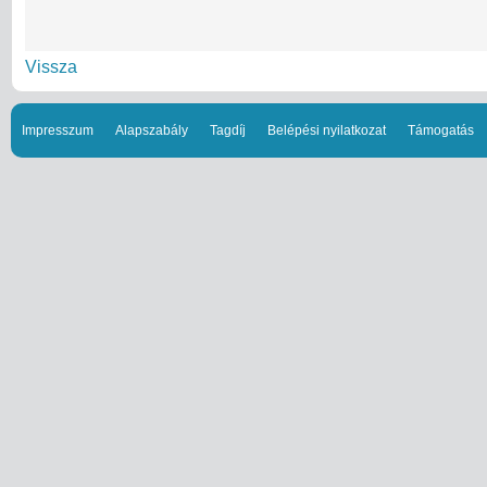
Vissza
Impresszum
Alapszabály
Tagdíj
Belépési nyilatkozat
Támogatás