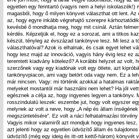
egyetlen egy fenntartó (vagyis nem a helyi iskolaszék!)
magasból, hogy ő milyen könyvet választhat ott lent. A
az, hogy egyre inkább végrehajtó szerepre kárhoztatódik
kevésbé ő mondhatja meg, hogy mit csinál. Aztán felmer
kérdés. Képzeljük el, hogy ez a sorozat, ami a titkos k
készül, tényleg az évszázad tankönyve lesz. Mi lesz a 
választhatóval? Azok is elhalnak, és csak egyet lehet vá
hogy lesz majd az innováció, vagyis hány évig lesz ez 
teremtett kiadvány kötelező? A korábbi helyzet az volt, 
szerzőnek vagy egy kiadónak volt egy ötlete, azt kipróbá
tankönyvpiacon, ami vagy betört oda vagy nem. Ez a le
már nincsen. Vagy: mi történik azokkal a hatalmas raktá
melyeket mostantól már használni nem lehet? Ha jól vett
egésznek a célja az, hogy ingyenes legyen a tankönyv. M
rosszindulatú leszek: eszembe jut, hogy volt egyszer eg
melynek az volt a neve, hogy „A nép és állam ínségének
megszüntetésére”. Ez volt a náci felhatalmazási törvény
Vagyis mikor valamiről azt mondjuk hogy ingyenes lesz,
azt jelenti hogy az egyetlen üdvözítő állam és tulajdonos
üdvözítő (még egy ideig és itt-ott kettő-három) könyvét v