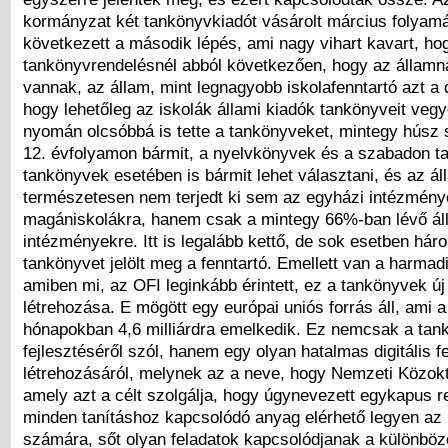
kormányzat két tankönyvkiadót vásárolt március folyam
következett a második lépés, ami nagy vihart kavart, hogy
tankönyvrendelésnél abból következően, hogy az államn
vannak, az állam, mint legnagyobb iskolafenntartó azt a 
hogy lehetőleg az iskolák állami kiadók tankönyveit ve
nyomán olcsóbbá is tette a tankönyveket, mintegy húsz 
12. évfolyamon bármit, a nyelvkönyvek és a szabadon ta
tankönyvek esetében is bármit lehet választani, és az á
természetesen nem terjedt ki sem az egyházi intézmény
magániskolákra, hanem csak a mintegy 66%-ban lévő áll
intézményekre. Itt is legalább kettő, de sok esetben há
tankönyvet jelölt meg a fenntartó. Emellett van a harmad
amiben mi, az OFI leginkább érintett, ez a tankönyvek ú
létrehozása. E mögött egy európai uniós forrás áll, ami 
hónapokban 4,6 milliárdra emelkedik. Ez nemcsak a tan
fejlesztéséről szól, hanem egy olyan hatalmas digitális f
létrehozásáról, melynek az a neve, hogy Nemzeti Közokta
amely azt a célt szolgálja, hogy úgynevezett egykapus 
minden tanításhoz kapcsolódó anyag elérhető legyen az
számára, sőt olyan feladatok kapcsolódjanak a különböz