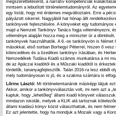
megszerettetéséről, a narratív kompetenciák kialakításár
mintsem a lebutított történelemtudományról. Az egyetem
egy listát, hogy mit érdemes megváltoztatni. Erre a péc
pályázott sikerrel. Nagyjából hat hónap állt rendelkezésre
tankönyvek fejlesztésére. A könyveket egy tudományos és
majd a Nemzeti Tankönyv Tanács fogja véleményezni, és
véleménye alapján hozza meg a miniszter úr a döntését,
tankönyvek használhatók. A 6.-os tankönyvön is Német 
másokkal, első sorban Borhegyi Péterrel, hiszen ő vesz 
kilencedikes és a tizedikes tankönyv írásában, és Herbert
Nemzedékek Tudása Kiadó számos munkatársa a mi mun
de az Apáczai kiadótól és a Műszaki kiadótól is érkezte
tördelők, tananyagfejlesztők. Talán 2016-ra lesz ebből o
mely tudományosan is jó, és a szakma számára is elfog
Lőrinc László:
Mi történelemtanárok másképp látjuk ezt 
Akkor, amikor a tankönyvválasztás volt, mi nem azt a „l
kaptuk, hogy „lehetőleg” állami kiadó könyveit válasszu
mindazon iskolák, melyek a KLIK alá tartoznak kötelez
állami kiadású könyv közül választhattak, és nem felme
Ez azt jelentette, hogy ha mondjuk a Mozaik vagy a Kor