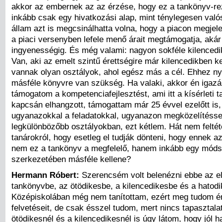
akkor az embernek az az érzése, hogy ez a tankönyv-r
inkább csak egy hivatkozási alap, mint ténylegesen való
állam azt is megcsinálhatta volna, hogy a piacon megje
a piaci versenyben lefele menő árait megtámogatja, akár
ingyenességig. És még valami: nagyon sokféle kilencedi
Van, aki az emelt szintű érettségire már kilencedikben k
vannak olyan osztályok, ahol egész más a cél. Ehhez ny
másféle könyvre van szükség. Ha valaki, akkor én igaz
támogatom a kompetenciafejlesztést, ami itt a kísérleti 
kapcsán elhangzott, támogattam már 25 évvel ezelőtt is
ugyanazokkal a feladatokkal, ugyanazon megközelítéssel
legkülönbözőbb osztályokban, ezt kétlem. Hát nem felté
tanárokról, hogy esetleg el tudják dönteni, hogy ennek a
nem ez a tankönyv a megfelelő, hanem inkább egy móds
szerkezetében másféle kellene?
Hermann Róbert:
Szerencsém volt belenézni ebbe az e
tankönyvbe, az ötödikesbe, a kilencedikesbe és a hatod
Középiskolában még nem tanítottam, ezért meg tudom ért
felvetéseit, de csak ésszel tudom, mert nincs tapasztal
ötödikesnél és a kilencedikesnél is úgy látom, hogy jól 