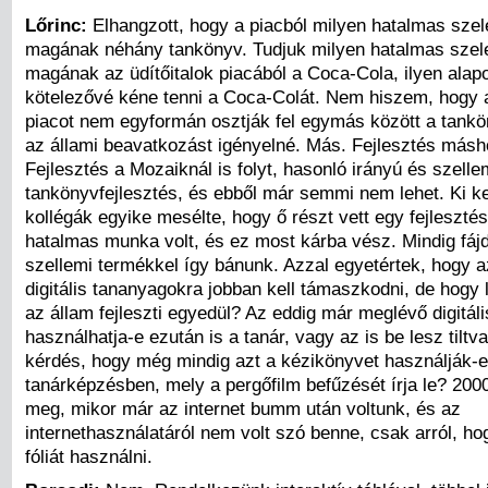
Lőrinc:
Elhangzott, hogy a piacból milyen hatalmas szele
magának néhány tankönyv. Tudjuk milyen hatalmas szelet
magának az üdítőitalok piacából a Coca-Cola, ilyen alap
kötelezővé kéne tenni a Coca-Colát. Nem hiszem, hogy 
piacot nem egyformán osztják fel egymás között a tankö
az állami beavatkozást igényelné. Más. Fejlesztés másho
Fejlesztés a Mozaiknál is folyt, hasonló irányú és szell
tankönyvfejlesztés, és ebből már semmi nem lehet. Ki kel
kollégák egyike mesélte, hogy ő részt vett egy fejleszté
hatalmas munka volt, és ez most kárba vész. Mindig fáj
szellemi termékkel így bánunk. Azzal egyetértek, hogy az
digitális tananyagokra jobban kell támaszkodni, de hogy 
az állam fejleszti egyedül? Az eddig már meglévő digitál
használhatja-e ezután is a tanár, vagy az is be lesz tilt
kérdés, hogy még mindig azt a kézikönyvet használják-e
tanárképzésben, mely a pergőfilm befűzését írja le? 2000
meg, mikor már az internet bumm után voltunk, és az
internethasználatáról nem volt szó benne, csak arról, ho
fóliát használni.