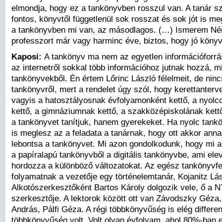
elmondja, hogy ez a tankönyvben rosszul van. A tanár s
fontos, könyvtől függetlenül sok rosszat és sok jót is me
a tankönyvben mi van, az másodlagos. (…) Ismerem N
professzort már vagy harminc éve, biztos, hogy jó könyve
Kaposi:
A tankönyv ma nem az egyetlen információforrá
az internetről sokkal több információhoz jutnak hozzá, m
tankönyvekből. Én értem Lőrinc László félelmeit, de nin
tankönyvről, mert a rendelet úgy szól, hogy kerettanterv
vagyis a hatosztályosnak évfolyamonként kettő, a nyolc
kettő, a gimnáziumnak kettő, a szakközépiskolának kett
a tankönyvet tanítjuk, hanem gyerekeket. Ha nyolc tank
is meglesz az a feladata a tanárnak, hogy ott akkor ann
lebontsa a tankönyvet. Mi azon gondolkodunk, hogy mi a
a papíralapú tankönyvből a digitális tankönyvbe, ami el
hordozza a különböző változatokat. Az egész tankönyvfe
folyamatnak a vezetője egy történelemtanár, Kojanitz Lás
Alkotószerkesztőként Bartos Károly dolgozik vele, ő a N
szerkesztője. A lektorok között ott van Závodszky Géza
András, Pálfi Géza. A régi többkönyvűség is elég differen
többkönyvűség volt. Volt olyan évfolyam, ahol 80%-ban 