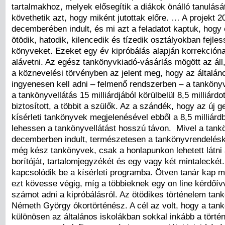
tartalmakhoz, melyek elősegítik a diákok önálló tanulásá
követhetik azt, hogy miként jutottak előre. … A projekt 2
decemberében indult, és mi azt a feladatot kaptuk, hogy
ötödik, hatodik, kilencedik és tízedik osztályokban fejle
könyveket. Ezeket egy év kipróbálás alapján korrekcióna
alávetni. Az egész tankönyvkiadó-vásárlás mögött az áll
a köznevelési törvényben az jelent meg, hogy az általán
ingyenesen kell adni – felmenő rendszerben – a tanköny
a tankönyvellátás 15 milliárdjából körülbelül 8,5 milliárdo
biztosított, a többit a szülők. Az a szándék, hogy az új g
kísérleti tankönyvek megjelenésével ebből a 8,5 milliárdb
lehessen a tankönyvellátást hosszú távon. Mivel a tank
decemberben indult, természetesen a tankönyvrendelésk
még kész tankönyvek, csak a honlapunkon lehetett látni
borítóját, tartalomjegyzékét és egy vagy két mintaleckét.
kapcsolódik be a kísérleti programba. Ötven tanár kap 
ezt kövesse végig, míg a többieknek egy on line kérdőívv
számot adni a kipróbálásról. Az ötödikes történelem tan
Németh György ókortörténész. A cél az volt, hogy a tan
különösen az általános iskolákban sokkal inkább a törté