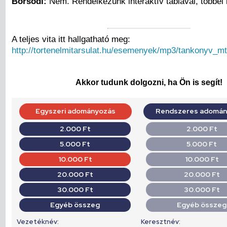
Borsodi:
Nem. Rendelkezünk interaktív táblával, többel 
A teljes vita itt hallgatható meg:
http://tortenelmitarsulat.hu/esemenyek/mp3/tankonyv_m
Akkor tudunk dolgozni, ha Ön is segít!