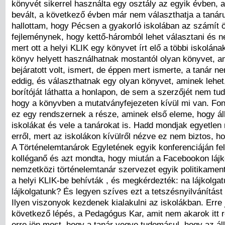
könyvét sikerrel használta egy osztály az egyik évben,
bevált, a következő évben már nem választhatja a tanáru
hallottam, hogy Pécsen a gyakorló iskolában az számít ö
fejleménynek, hogy kettő-háromból lehet választani és 
mert ott a helyi KLIK egy könyvet írt elő a többi iskolának
könyv helyett használhatnak mostantól olyan könyvet, a
bejáratott volt, ismert, de éppen mert ismerte, a tanár n
eddig, és választhatnak egy olyan könyvet, aminek lehet
borítóját láthatta a honlapon, de sem a szerzőjét nem tu
hogy a könyvben a mutatványfejezeten kívül mi van. Font
ez egy rendszernek a része, aminek első eleme, hogy ál
iskolákat és vele a tanárokat is. Hadd mondjak egyetlen
erről, mert az iskolákon kívülről nézve ez nem biztos, h
A Történelemtanárok Egyletének egyik konferenciáján felá
kolléganő és azt mondta, hogy miután a Facebookon lájk
nemzetközi történelemtanár szervezet egyik politikame
a helyi KLIK-be behívták , és megkérdezték: na lájkolgat
lájkolgatunk? És legyen szíves ezt a tetszésnyilvánítást
Ilyen viszonyok kezdenek kialakulni az iskolákban. Erre j
következő lépés, a Pedagógus Kar, amit nem akarok itt r
erre jön most, hogy a tanár vegye tudomásul, hogy az ál