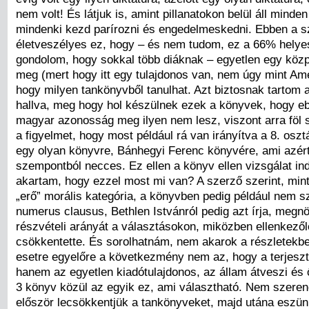
nem volt! És látjuk is, amint pillanatokon belül áll minde
mindenki kezd parírozni és engedelmeskedni. Ebben a s
életveszélyes ez, hogy – és nem tudom, ez a 66% helyes
gondolom, hogy sokkal több diáknak – egyetlen egy köz
meg (mert hogy itt egy tulajdonos van, nem úgy mint Ame
hogy milyen tankönyvből tanulhat. Azt biztosnak tartom 
hallva, meg hogy hol készülnek ezek a könyvek, hogy e
magyar azonosság meg ilyen nem lesz, viszont arra föl 
a figyelmet, hogy most például rá van irányítva a 8. oszt
egy olyan könyvre, Bánhegyi Ferenc könyvére, ami azért
szempontból necces. Ez ellen a könyv ellen vizsgálat ind
akartam, hogy ezzel most mi van? A szerző szerint, mint
„erő” morális kategória, a könyvben pedig például nem s
numerus clausus, Bethlen Istvánról pedig azt írja, megnö
részvételi arányát a választásokon, miközben ellenkezől
csökkentette. És sorolhatnám, nem akarok a részletekb
esetre egyelőre a következmény nem az, hogy a terjeszt
hanem az egyetlen kiadótulajdonos, az állam átveszi és ő
3 könyv közül az egyik ez, ami választható. Nem szere
először lecsökkentjük a tankönyveket, majd utána eszün