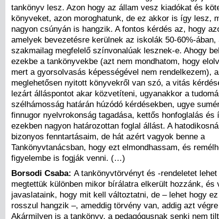
tankönyv lesz. Azon hogy az állam vesz kiadókat és köt
könyveket, azon moroghatunk, de ez akkor is így lesz, 
nagyon csúnyán is hangzik. A fontos kérdés az, hogy az
amelyek bevezetésre kerülnek az iskolák 50-60%-ában,
szakmailag megfelelő színvonalúak lesznek-e. Ahogy b
ezekbe a tankönyvekbe (azt nem mondhatom, hogy elolv
mert a gyorsolvasás képességével nem rendelkezem), a
meglehetősen nyitott könyvekről van szó, a vitás kérd
lezárt álláspontot akar közvetíteni, ugyanakkor a tudom
szélhámosság határán húzódó kérdésekben, ugye sumér
finnugor nyelvrokonság tagadása, kettős honfoglalás és 
ezekben nagyon határozottan foglal állást. A hatodikosn
bizonyos fenntartásaim, de hát azért vagyok benne a
Tankönyvtanácsban, hogy ezt elmondhassam, és remélh
figyelembe is fogják venni. (…)
Borsodi Csaba:
A tankönyvtörvényt és -rendeletet lehet 
megtettük különben mikor bírálatra elkerült hozzánk, és 
javaslataink, hogy mit kell változtatni, de – lehet hogy 
rosszul hangzik –, ameddig törvény van, addig azt végre 
Akármilyen is a tankönyv, a pedagógusnak senki nem til