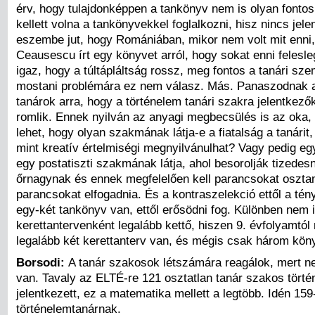
érv, hogy tulajdonképpen a tankönyv nem is olyan fonto
kellett volna a tankönyvekkel foglalkozni, hisz nincs jele
eszembe jut, hogy Romániában, mikor nem volt mit enni,
Ceausescu írt egy könyvet arról, hogy sokat enni felesl
igaz, hogy a túltápláltság rossz, meg fontos a tanári sze
mostani problémára ez nem válasz. Más. Panaszodnak 
tanárok arra, hogy a történelem tanári szakra jelentkező
romlik. Ennek nyilván az anyagi megbecsülés is az oka, 
lehet, hogy olyan szakmának látja-e a fiatalság a tanárit
mint kreatív értelmiségi megnyilvánulhat? Vagy pedig egy
egy postatiszti szakmának látja, ahol besorolják tizede
őrnagynak és ennek megfelelően kell parancsokat oszta
parancsokat elfogadnia. És a kontraszelekció ettől a tén
egy-két tankönyv van, ettől erősödni fog. Különben nem 
kerettantervenként legalább kettő, hiszen 9. évfolyamtó
legalább két kerettanterv van, és mégis csak három kön
Borsodi:
A tanár szakosok létszámára reagálok, mert 
van. Tavaly az ELTÉ-re 121 osztatlan tanár szakos tört
jelentkezett, ez a matematika mellett a legtöbb. Idén 159
történelemtanárnak.