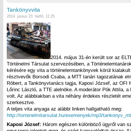
Tankönyvvita
2014. június 23. hétfő, 11:25
2014. május 31-én került sor az EL
Történelmi Társulat szervezésében, a Történelemtanáro
kérésére egy vita a történelemtankönyvek körül kialakult 
résztvevők Borsodi Csaba, a MTT tanári tagozatának e
Róbert, a Tankönyvtanács tagja, Kaposi József, az OFI f
Lőrinc László, a TTE alelnöke. A moderátor Pók Attila, a
volt. Az alábbiakban a vita néhány érdekes részletét emel
szerkesztve.
A teljes vita anyaga az alábbi linken hallgatható meg:
http://tortenelmitarsulat.hu/esemenyek/mp3/tankonyv_m
Kaposi József:
Három egészen különböző ügyről van s
egyszerre jelentek meg, és ezért kapcsolódtak össze. A