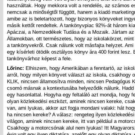
használtak. Hogy mekkora volt a rendelés, az számos e
nemcsak a minőségtől függött, hanem a kiadó marketingm
amibe az is beletartozott, hogy bizonyos könyveket ingy
másik kettőt rendeltek. A tankönyvpiac 92%-át három kia
Apáczai, a Nemzedékek Tudása és a Mozaik. Jártam az
Államokban, ott természetes, hogy az iskolakörzet, mint 
a tankönyvekről. Csak nálunk volt másfajta helyzet. Ami a
egy kísérleti ötödik osztályos könyv ára 400 forint lesz.
tankönyvárhoz képest a fele.
Lőrinc:
Elhiszem, hogy Amerikában a fenntartó, az iskol
arról, hogy milyen könyvet választ az iskola, csakhogy o
KLIK, nincsen államosítva minden, nincsen Pedagógus K
csomó másnak a kontextusába helyeződik nálunk. Hadd
egy hasonlattal. Hogyha egy feltaláló azt mondja, hogy fe
olyan közlekedési eszközt, aminek nincsen kereke, csak
van, ami lyukas, akkor azt fogja mondani valaki: hát hog
ha nincsen kereke? A válasz: rengeteg ilyen közlekedés
világon, aminek nincsen kereke, itt van például a motor
Csakhogy a motorcsónak alul nem lyukas! Itt Magyaror
évig volt egy ilyen diktatúra, azelőtt egy olyan diktatúra