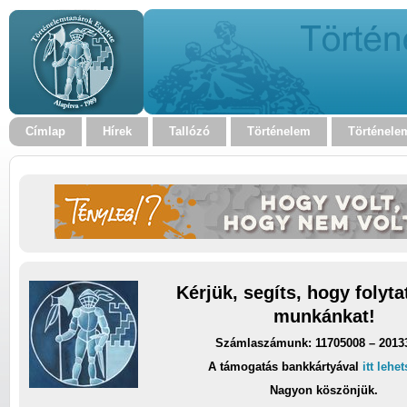
Címlap
Hírek
Tallózó
Történelem
Történele
Kérjük, segíts, hogy folyt
munkánkat!
Számlaszámunk: 11705008 – 2013
A támogatás bankkártyával
itt lehe
Nagyon köszönjük.