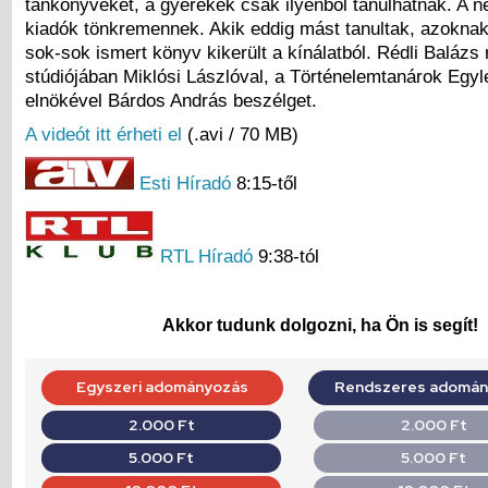
tankönyveket, a gyerekek csak ilyenből tanulhatnak. A n
kiadók tönkremennek. Akik eddig mást tanultak, azoknak 
sok-sok ismert könyv kikerült a kínálatból. Rédli Balázs r
stúdiójában Miklósi Lászlóval, a Történelemtanárok Egyl
elnökével Bárdos András beszélget.
A videót itt érheti el
(.avi / 70 MB)
Esti Híradó
8:15-től
RTL Híradó
9:38-tól
Akkor tudunk dolgozni, ha Ön is segít!