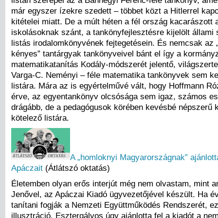
listán szerepel az a Bánhegyi Ferenc-féle tankönyv, am
már egyszer ízekre szedett – többet közt a Hitlerrel kapc
kitételei miatt. De a múlt héten a fél ország kacarászott 
iskolásoknak szánt, a tankönyfejlesztésre kijelölt állami
listás irodalomkönyvének fejtegetésein. És nemcsak az „
kényes” tantárgyak tankönyveivel bánt el így a kormányz
matematikatanítás Kodály-módszerét jelentő, világszerte
Varga-C. Neményi – féle matematika tankönyvek sem ker
listára. Mára az is egyértelművé vált, hogy Hoffmann R
érve, az egyentankönyv olcsósága sem igaz, számos es
drágább, de a pedagógusok körében kevésbé népszerű k
kötelező listára.
A „homloknyi Magyarországnak” ajánlotta
Apáczait
(Átlátszó oktatás)
Életemben olyan erős interjút még nem olvastam, mint a
Jenővel, az Apáczai Kiadó ügyvezetőjével készült. Ha é
tanítani fogják a Nemzeti Együttműködés Rendszerét, ez
illusztráció. Esztergályos úgy ajánlotta fel a kiadót a ne