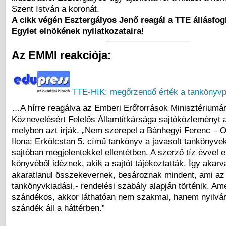
Szent István a koronát.
A cikk végén Esztergályos Jenő reagál a TTE állásfogl
Egylet elnökének nyilatkozataira!
Az EMMI reakciója:
TTE-HIK: megőrzendő érték a tankönyvp
…A hírre reagálva az Emberi Erőforrások Minisztériumá
Köznevelésért Felelős Államtitkársága sajtóközleményt a
melyben azt írják, „Nem szerepel a Bánhegyi Ferenc – 
Ilona: Erkölcstan 5. című tankönyv a javasolt tankönyvek 
sajtóban megjelentekkel ellentétben. A szerző tíz évvel e
könyvéből idéznek, akik a sajtót tájékoztatták. Így akarv
akaratlanul összekevernek, besároznak mindent, ami az 
tankönyvkiadási,- rendelési szabály alapján történik. A
szándékos, akkor láthatóan nem szakmai, hanem nyilvánv
szándék áll a háttérben.”