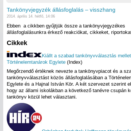
Tankönyvjegyzék állásfoglalás – visszhang
2014. április 14. hétfő, 14:06
Ebben a cikkben gyűjtjük össze a tankönyvjegyzékes
állásfoglalásunkra érkező reakciókat, cikkeket, riportoka
Cikkek
Kiállt a szabad tankönyvválasztás mellet
Történelemtanárok Egylete
(Index)
Megőrzendő értéknek nevezte a tankönyvpiacot és a sz
tankönyvválasztást közös állásfoglalásában a Történel
Egylete és a Hajnal István Kör. A két szervezet szerint e
hogy az állami iskolákban a következő tanévre csupán 
tankönyv közül lehet választani.