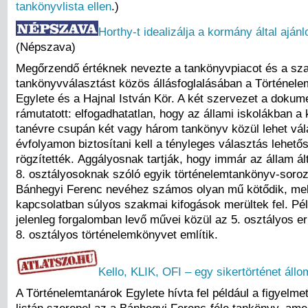
tankönyvlista ellen
.)
Horthy-t idealizálja a kormány által ajánl
(Népszava)
Megőrzendő értéknek nevezte a tankönyvpiacot és a sz
tankönyvválasztást közös állásfoglalásában a Történel
Egylete és a Hajnal István Kör. A két szervezet a doku
rámutatott: elfogadhatatlan, hogy az állami iskolákban a
tanévre csupán két vagy három tankönyv közül lehet vál
évfolyamon biztosítani kell a tényleges választás lehető
rögzítették. Aggályosnak tartják, hogy immár az állam ál
8. osztályosoknak szóló egyik történelemtankönyv-soroz
Bánhegyi Ferenc nevéhez számos olyan mű kötődik, me
kapcsolatban súlyos szakmai kifogások merültek fel. Pé
jelenleg forgalomban levő művei közül az 5. osztályos e
8. osztályos történelemkönyvet említik.
Kello, KLIK, OFI – egy sikertörténet állo
A Történelemtanárok Egylete hívta fel például a figyelme