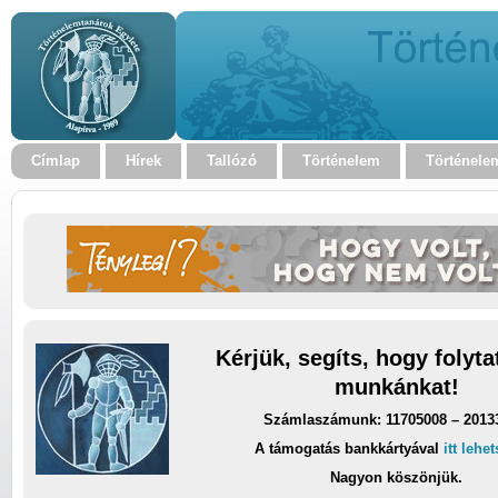
Címlap
Hírek
Tallózó
Történelem
Történele
Kérjük, segíts, hogy folyt
munkánkat!
Számlaszámunk: 11705008 – 2013
A támogatás bankkártyával
itt lehe
Nagyon köszönjük.