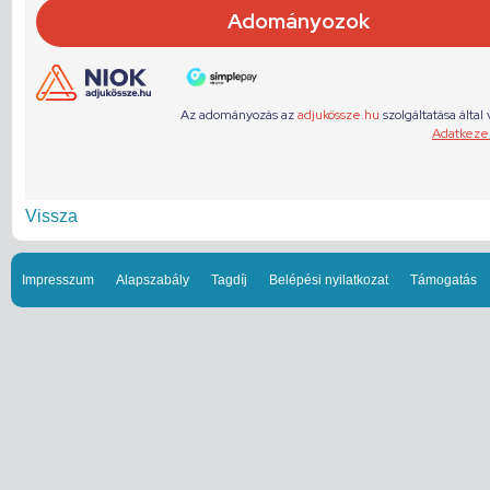
Vissza
Impresszum
Alapszabály
Tagdíj
Belépési nyilatkozat
Támogatás