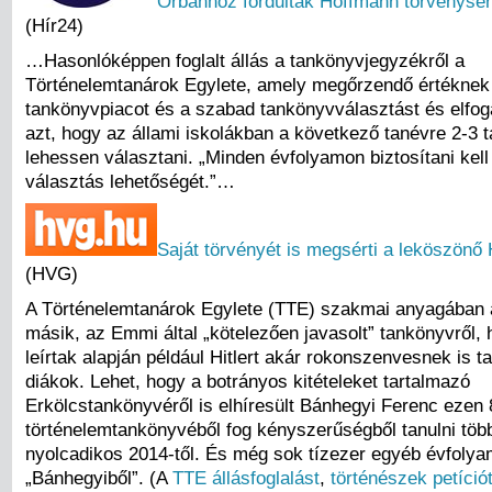
Orbánhoz fordultak Hoffmann törvénysér
(Hír24)
…Hasonlóképpen foglalt állás a tankönyvjegyzékről a
Történelemtanárok Egylete, amely megőrzendő értéknek t
tankönyvpiacot és a szabad tankönyvválasztást és elfog
azt, hogy az állami iskolákban a következő tanévre 2-3 
lehessen választani. „Minden évfolyamon biztosítani kell
választás lehetőségét.”…
Saját törvényét is megsérti a leköszönő
(HVG)
A Történelemtanárok Egylete (TTE) szakmai anyagában a
másik, az Emmi által „kötelezően javasolt” tankönyvről,
leírtak alapján például Hitlert akár rokonszenvesnek is ta
diákok. Lehet, hogy a botrányos kitételeket tartalmazó
Erkölcstankönyvéről is elhíresült Bánhegyi Ferenc ezen 
történelemtankönyvéből fog kényszerűségből tanulni több
nyolcadikos 2014-től. És még sok tízezer egyéb évfolya
„Bánhegyiből”. (A
TTE állásfoglalást
,
történészek petíciót