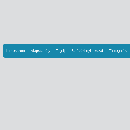
Impresszum
Alapszabály
Tagdíj
Belépési nyilatkozat
Támogatás