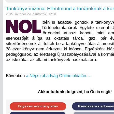
Tankönyv-mizéria: Ellentmond a tanároknak a k
2015. október 29. csütörtök, 12:31
Idén is akadtak gondok a tankönyvki
Történelemtanárok Egylete szerint 
történelmi atlaszt kapott, mint am
ellenkezőjét állítja az oktatási tárca, igaz, pár é
sikertörténetnek állították be a tankönyvellátás államos
38 ezer könyv nem érkezett ki időben. Egyébként hiáb
pedagógusok, az érettségi újraszabályozásával a kormán
az iskolákat az állami tankönyvek használatára.
Bővebben
a Népszabadság Online oldalán…
Akkor tudunk dolgozni, ha Ön is segít!