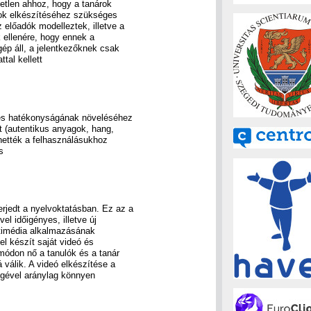
etlen ahhoz, hogy a tanárok
gok elkészítéséhez szükséges
 előadók modelleztek, illetve a
k ellenére, hogy ennek a
p áll, a jelentkezőknek csak
tal kellett
és hatékonyságának növeléséhez
t (autentikus anyagok, hang,
hették a felhasználásukhoz
s
erjedt a nyelvoktatásban. Ez az a
el időigényes, illetve új
utimédia alkalmazásának
l készít saját videó és
 módon nő a tanulók és a tanár
 válik. A videó elkészítése a
ségével aránylag könnyen