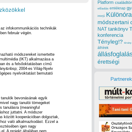
Platform
családtör
gy
emléknap
szközökkel
előadás
Különóra
interjú
módszertani 
 az infokommunikációs technikák
tankönyv
NAT
-ben február végén.
konferencia
Tényleg!?
törvény
álhírek
állásfoglalá
lmazható módszereket ismertette
multimédia (IKT) alkalmazása a
érettségi
ban és a felsőoktatásban című
ány&nbsp; 2004-es Világ-Nyelv
ógépes nyelvoktatást bemutató
Partnerek
; tanulók bevonásának egyik
amivel nagy tanulói tömegeket
s tanulásra (meaningful
áshoz juttatni. A módszer
s között kooperációban dolgoztak,
hoz való alkalmazkodást. Ezzel a
esztésében igen nagy
el. A projekt általában nem