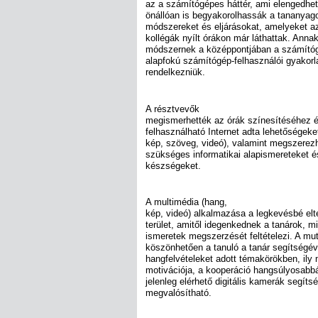
az a számítógépes háttér, ami elengedhet
önállóan is begyakorolhassák a tananya
módszereket és eljárásokat, amelyeket az
kollégák nyílt órákon már láthattak. Anna
módszernek a középpontjában a számítógé
alapfokú számítógép-felhasználói gyakorlat
rendelkezniük.
A résztvevők
megismerhették az órák színesítéséhez 
felhasználható Internet adta lehetőségeke
kép, szöveg, videó), valamint megszerez
szükséges informatikai alapismereteket é
készségeket.
A multimédia (hang,
kép, videó) alkalmazása a legkevésbé elt
terület, amitől idegenkednek a tanárok, miv
ismeretek megszerzését feltételezi. A m
köszönhetően a tanuló a tanár segítségéve
hangfelvételeket adott témakörökben, ily
motivációja, a kooperáció hangsúlyosabbá
jelenleg elérhető digitális kamerák segít
megvalósítható.