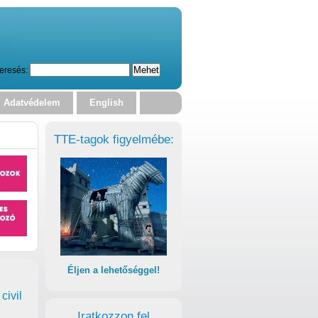
eresés:
Adatvédelem
English
TTE-tagok figyelmébe:
Éljen a lehetőséggel!
civil
Iratkozzon fel