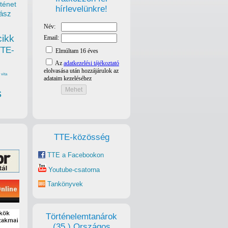
ténet
hírlevelünkre!
ász
cikk
TTE-
vita
s
TTE-közösség
TTE a Facebookon
Youtube-csatorna
Tankönyvek
Történelemtanárok
(35.) Országos