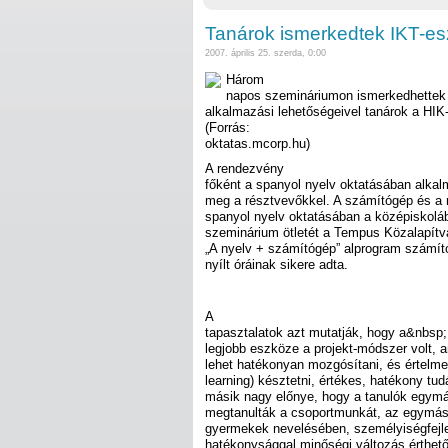
Tanárok ismerkedtek IKT-e
2007. április 25. szerda, 0:00
Három
napos szemináriumon ismerkedhettek
alkalmazási lehetőségeivel tanárok a HIK
(Forrás:
oktatas.mcorp.hu)
A rendezvény
főként a spanyol nyelv oktatásában alka
meg a résztvevőkkel. A számítógép és a 
spanyol nyelv oktatásában a középiskolá
szeminárium ötletét a Tempus Közalapítv
„A nyelv + számítógép” alprogram számít
nyílt óráinak sikere adta.
A
tapasztalatok azt mutatják, hogy a&nbsp
legjobb eszköze a projekt-módszer volt, 
lehet hatékonyan mozgósítani, és értelme
learning) késztetni, értékes, hatékony tud
másik nagy előnye, hogy a tanulók egymá
megtanulták a csoportmunkát, az egymás
gyermekek nevelésében, személyiségfejl
hatékonysággal minőségi változás érthető 