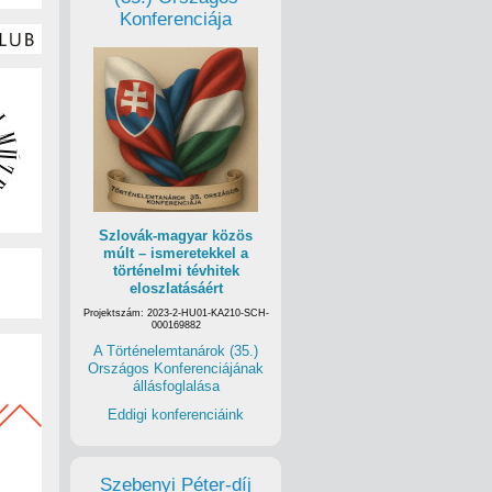
Konferenciája
Szlovák-magyar közös
múlt – ismeretekkel a
történelmi tévhitek
eloszlatásáért
Projektszám: 2023-2-HU01-KA210-SCH-
000169882
A Történelemtanárok (35.)
Országos Konferenciájának
állásfoglalása
Eddigi konferenciáink
Szebenyi Péter-díj