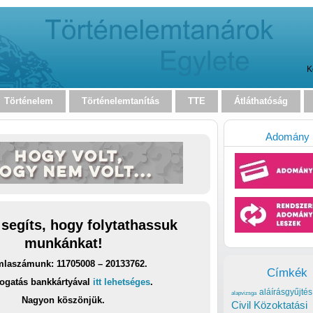
K
Történelem
Történelemtanítás
TTE
Átláthatóság
Adomány
 segíts, hogy folytathassuk
munkánkat!
laszámunk: 11705008 – 20133762.
Címkék
ogatás bankkártyával
itt lehetséges
.
aláírásgyűjtés
alapvizsga
Nagyon köszönjük.
Civil Közoktatási