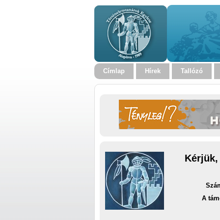
Címlap
Hírek
Tallózó
Kérjük,
Szám
A tám