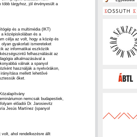
több tárgyhoz, jól érvényesült a
ítógép és a multimédia (IKT)
 a középiskolában és a
m célja az volt, hogy a közép és
 olyan gyakorlati ismereteket
zik az informatikai eszközök
 készségszintű felhasználását az
edagógia alkalmazásával a
tékonyabbá válnak a spanyol
özként használják a nyelvórákon,
rányítása mellett lehetővé
sztessük őket.
Közalapítvány
zemináriumon nemcsak budapestiek,
folyam előadói Dr. Jarosievitz
aría Jesús Martínez (spanyol
volt, ahol rendelkezésre állt