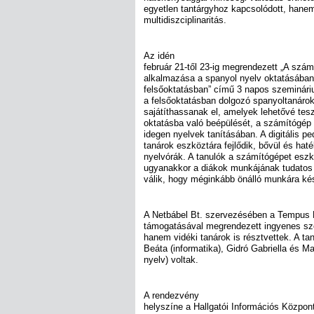
egyetlen tantárgyhoz kapcsolódott, hanem 
multidiszciplinaritás.
Az idén
február 21-től 23-ig megrendezett „A szám
alkalmazása a spanyol nyelv oktatásában
felsőoktatásban” című 3 napos szemináriu
a felsőoktatásban dolgozó spanyoltanárok
sajátíthassanak el, amelyek lehetővé tes
oktatásba való beépülését, a számítógép
idegen nyelvek tanításában. A digitális p
tanárok eszköztára fejlődik, bővül és ha
nyelvórák. A tanulók a számítógépet eszk
ugyanakkor a diákok munkájának tudatos i
válik, hogy méginkább önálló munkára ké
A Netbábel Bt. szervezésében a Tempus 
támogatásával megrendezett ingyenes s
hanem vidéki tanárok is résztvettek. A tan
Beáta (informatika), Gidró Gabriella és M
nyelv) voltak.
A rendezvény
helyszíne a Hallgatói Információs Központ 