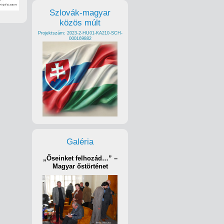
Szlovák-magyar
közös múlt
Projektszám: 2023-2-HU01-KA210-SCH-
000169882
Galéria
„Őseinket felhozád…” –
Magyar őstörténet