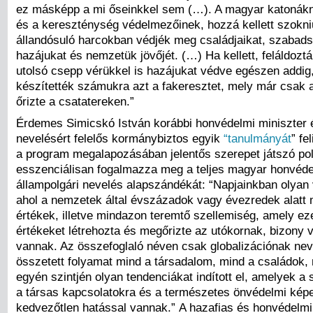
ez másképp a mi őseinkkel sem (…). A magyar katonák
és a kereszténység védelmezőinek, hozzá kellett szokn
állandósuló harcokban védjék meg családjaikat, szabads
hazájukat és nemzetük jövőjét. (…) Ha kellett, feláldoztá
utolsó csepp vérükkel is hazájukat védve egészen addig
készítették számukra azt a fakeresztet, mely már csak 
őrizte a csatatereken.”
Érdemes Simicskó István korábbi honvédelmi miniszter 
nevelésért felelős kormánybiztos egyik
“tanulmányát
” fe
a program megalapozásában jelentős szerepet játszó pol
esszenciálisan fogalmazza meg a teljes magyar honvéde
állampolgári nevelés alapszándékát: “Napjainkban olyan v
ahol a nemzetek által évszázadok vagy évezredek alatt 
értékek, illetve mindazon teremtő szellemiség, amely ez
értékeket létrehozta és megőrizte az utókornak, bizony 
vannak. Az összefoglaló néven csak globalizációnak nev
összetett folyamat mind a társadalom, mind a családok,
egyén szintjén olyan tendenciákat indított el, amelyek a
a társas kapcsolatokra és a természetes önvédelmi kép
kedvezőtlen hatással vannak.” A hazafias és honvédelmi