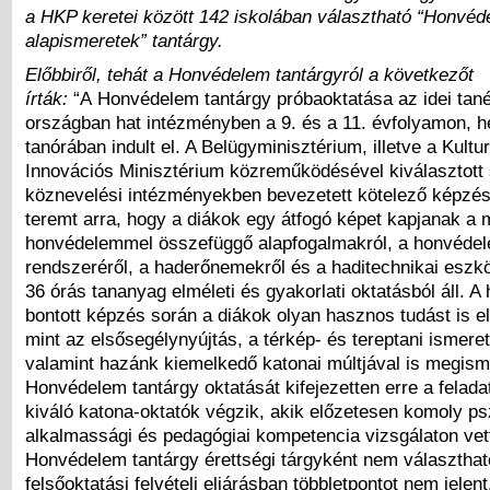
a HKP keretei között 142 iskolában választható “Honvéd
alapismeretek” tantárgy.
Előbbiről, tehát a Honvédelem tantárgyról a következőt
írták:
“A Honvédelem tantárgy próbaoktatása az idei tané
országban hat intézményben a 9. és a 11. évfolyamon, h
tanórában indult el. A Belügyminisztérium, illetve a Kultur
Innovációs Minisztérium közreműködésével kiválasztott
köznevelési intézményekben bevezetett kötelező képzés
teremt arra, hogy a diákok egy átfogó képet kapjanak a
honvédelemmel összefüggő alapfogalmakról, a honvéde
rendszeréről, a haderőnemekről és a haditechnikai eszkö
36 órás tananyag elméleti és gyakorlati oktatásból áll. A
bontott képzés során a diákok olyan hasznos tudást is el
mint az elsősegélynyújtás, a térkép- és tereptani ismeret
valamint hazánk kiemelkedő katonai múltjával is megis
Honvédelem tantárgy oktatását kifejezetten erre a feladat
kiváló katona-oktatók végzik, akik előzetesen komoly ps
alkalmassági és pedagógiai kompetencia vizsgálaton vett
Honvédelem tantárgy érettségi tárgyként nem választhat
felsőoktatási felvételi eljárásban többletpontot nem jelent