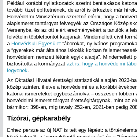
Például korábbi nyilatkozatok szerint bentlakásos katona
további tízet építtetnének, de arról is érkeztek már hírek
Honvédelmi Minisztérium szeretné elérni, hogy a honvéd
alapismeret tantárgyat felvegyék az Országos Középisko
Versenybe, és az ott elért eredményekért a tanulók a fel
felvételin többletpontot kapjanak. Mindemellett civil for
a
Honvédsuli Egyesület
táborokat, nyilvános programoka
a “gyerekek már általános iskolák korban felismerhessé
honvédelem nemzeti létünk egyik alapja”. Mindemellett 
biztosította a kormányzat
azt is, hogy a honvédelmi táb
legyenek
.
Az Oktatási Hivatal érettségi statisztikái alapján 2023-b
közép szinten, illetve a honvédelmi és a korábbi évekbe
katonai ismereteket egybeszámolva – összesen többen v
honvédelmi ismeret tárgyat érettségitárgynak, mint az e
bármikor: 398-an, míg tavaly 252-en, 2021-ben pedig 20
Tízórai, gépkarabély
Ehhez persze az új NAT is tett egy lépést: a történelemta
közé bekerült a “normakövető magatartás” és a “tényeken