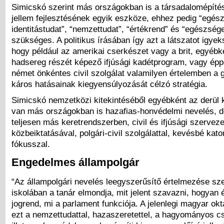
Simicskó szerint más országokban is a társadalomépíté
jellem fejlesztésének egyik eszköze, ehhez pedig “egés
identitástudat”, “nemzettudat”, “értékrend” és “egészség
szükséges. A politikus írásában így azt a látszatot igyeks
hogy például az amerikai cserkészet vagy a brit, egyéb
hadsereg részét képező ifjúsági kadétprogram, vagy ép
német önkéntes civil szolgálat valamilyen értelemben a g
káros hatásainak kiegyensúlyozását célzó stratégia.
Simicskó nemzetközi kitekintéséből egyébként az derül 
van más országokban is hazafias-honvédelmi nevelés, d
teljesen más keretrendszerben, civil és ifjúsági szervez
közbeiktatásával, polgári-civil szolgálattal, kevésbé kat
fókusszal.
Engedelmes állampolgár
“Az állampolgári nevelés leegyszerűsítő értelmezése sze
iskolában a tanár elmondja, mit jelent szavazni, hogyan é
jogrend, mi a parlament funkciója. A jelenlegi magyar okt
ezt a nemzettudattal, hazaszeretettel, a hagyományos cs