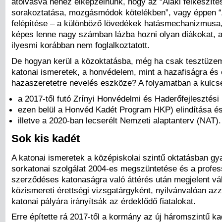
átolvasva nehéz elképzelnünk, hogy az “Alaki felkészítés 
sorakoztatása, mozgásmódok kötelékben”, vagy éppen “
felépítése – a különböző lövedékek hatásmechanizmusa, 
képes lenne nagy számban lázba hozni olyan diákokat, a
ilyesmi korábban nem foglalkoztatott.
De hogyan kerül a közoktatásba, még ha csak tesztüzem
katonai ismeretek, a honvédelem, mint a hazafiságra és
hazaszeretetre nevelés eszköze? A folyamatban a kul
a 2017-től futó Zrínyi Honvédelmi és Haderőfejlesztési
ezen belül a Honvéd Kadét Program HKP) elindítása é
illetve a 2020-ban lecserélt Nemzeti alaptanterv (NAT).
Sok kis kadét
A katonai ismeretek a középiskolai szintű oktatásban gya
sorkatonai szolgálat 2004-es megszüntetése és a profes
szerződéses katonaságra való áttérés után megjelent vá
közismereti érettségi vizsgatárgyként, nyilvánvalóan azza
katonai pályára irányítsák az érdeklődő fiatalokat.
Erre építette rá 2017-től a kormány az új háromszintű k