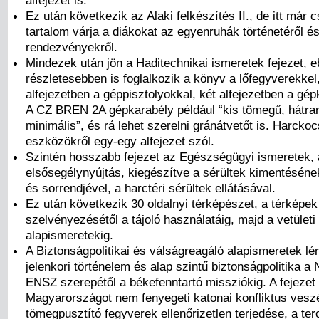
Ez után következik az Alaki felkészítés II., de itt már 
tartalom várja a diákokat az egyenruhák történetéről és
rendezvényekről.
Mindezek után jön a Haditechnikai ismeretek fejezet, 
részletesebben is foglalkozik a könyv a lőfegyverekkel
alfejezetben a géppisztolyokkal, két alfejezetben a gép
A CZ BREN 2A gépkarabély például “kis tömegű, hátra
minimális”, és rá lehet szerelni gránátvetőt is. Harckocs
eszközökről egy-egy alfejezet szól.
Szintén hosszabb fejezet az Egészségügyi ismeretek, 
elsősegélynyújtás, kiegészítve a sérültek kimentéséne
és sorrendjével, a harctéri sérültek ellátásával.
Ez után következik 30 oldalnyi térképészet, a térképek
szelvényezésétől a tájoló használatáig, majd a vetületi
alapismeretekig.
A Biztonságpolitikai és válságreagáló alapismeretek l
jelenkori történelem és alap szintű biztonságpolitika 
ENSZ szerepétől a békefenntartó missziókig. A fejezet
Magyarországot nem fenyegeti katonai konfliktus veszé
tömegpusztító fegyverek ellenőrizetlen terjedése, a ter