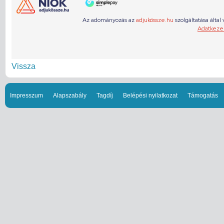
Vissza
Impresszum
Alapszabály
Tagdíj
Belépési nyilatkozat
Támogatás