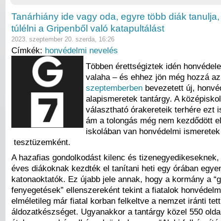
Tanárhiány ide vagy oda, egyre több diák tanulja,
túlélni a Gripenből való katapultálást
2023. szeptember 20. szerda, 16:26
Címkék:
honvédelmi nevelés
Többen érettségiztek idén honvédele
valaha – és ehhez jön még hozzá az
szeptemberben
bevezetett új, honvé
alapismeretek tantárgy. A középisko
választható órakereteik terhére ezt is
ám a tolongás még nem kezdődött e
iskolában van honvédelmi ismeretek
tesztüzemként.
A hazafias gondolkodást kilenc és tizenegyedikeseknek,
éves diákoknak kezdték el tanítani heti egy órában egye
katonaoktatók. Ez újabb jele annak, hogy a kormány a “g
fenyegetések” ellenszereként tekint a fiatalok honvédelm
elméletileg már fiatal korban felkeltve a nemzet iránti te
áldozatkészséget. Ugyanakkor a tantárgy közel 550 olda