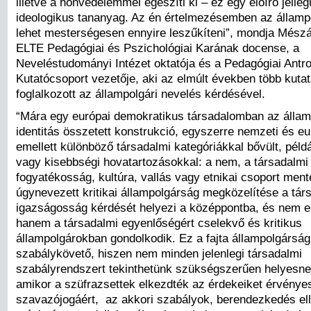
illetve a honvédelemmel egészíti ki – ez egy előíró jelle
ideologikus tananyag. Az én értelmezésemben az állam
lehet mesterségesen ennyire leszűkíteni”, mondja Mész
ELTE Pedagógiai és Pszichológiai Karának docense, a
Neveléstudományi Intézet oktatója és a Pedagógiai Antro
Kutatócsoport vezetője, aki az elmúlt években több kuta
foglalkozott az állampolgári nevelés kérdésével.
“Mára egy európai demokratikus társadalomban az állam
identitás összetett konstrukció, egyszerre nemzeti és eu
emellett különböző társadalmi kategóriákkal bővült, péld
vagy kisebbségi hovatartozásokkal: a nem, a társadalmi 
fogyatékosság, kultúra, vallás vagy etnikai csoport ment
úgynevezett kritikai állampolgárság megközelítése a tár
igazságosság kérdését helyezi a középpontba, és nem 
hanem a társadalmi egyenlőségért cselekvő és kritikus
állampolgárokban gondolkodik. Ez a fajta állampolgárság
szabálykövető, hiszen nem minden jelenlegi társadalmi
szabályrendszert tekinthetünk szükségszerűen helyesn
amikor a szüfrazsettek elkezdték az érdekeiket érvényes
szavazójogáért, az akkori szabályok, berendezkedés elle