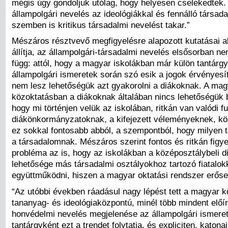
mégis úgy gondoljuk utólag, hogy helyesen cselekedtek. A
állampolgári nevelés az ideológiákkal és fennálló társada
szemben is kritikus társadalmi nevelést takar.”
Mészáros résztvevő megfigyelésre alapozott kutatásai a
állítja, az állampolgári-társadalmi nevelés elsősorban n
függ: attól, hogy a magyar iskolákban már külön tantárgyk
állampolgári ismeretek során szó esik a jogok érvényesí
nem lesz lehetőségük azt gyakorolni a diákoknak. A mag
közoktatásban a diákoknak általában nincs lehetőségük 
hogy mi történjen velük az iskolában, ritkán van valódi f
diákönkormányzatoknak, a kifejezett véleményeknek, kö
ez sokkal fontosabb abból, a szempontból, hogy milyen t
a társadalomnak. Mészáros szerint fontos és ritkán figy
probléma az is, hogy az iskolákban a középosztálybeli 
lehetősége más társadalmi osztályokhoz tartozó fiatalokk
együttműködni, hiszen a magyar oktatási rendszer erőse
“Az utóbbi években ráadásul nagy lépést tett a magyar k
tananyag- és ideológiaközpontú, minél több mindent előír
honvédelmi nevelés megjelenése az állampolgári ismere
tantárgyként ezt a trendet folytatja, és expliciten, katona