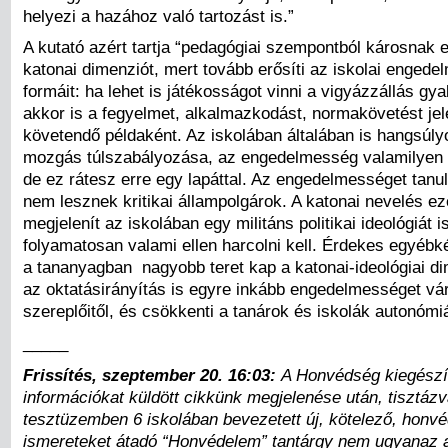
helyezi a hazához való tartozást is.”
A kutató azért tartja “pedagógiai szempontból károsnak 
katonai dimenziót, mert tovább erősíti az iskolai engede
formáit: ha lehet is játékosságot vinni a vigyázzállás gy
akkor is a fegyelmet, alkalmazkodást, normakövetést jel
követendő példaként. Az iskolában általában is hangsúlyo
mozgás túlszabályozása, az engedelmesség valamilyen 
de ez rátesz erre egy lapáttal. Az engedelmességet tanu
nem lesznek kritikai állampolgárok. A katonai nevelés ez
megjelenít az iskolában egy militáns politikai ideológiát i
folyamatosan valami ellen harcolni kell. Érdekes egyébk
a tananyagban nagyobb teret kap a katonai-ideológiai d
az oktatásirányítás is egyre inkább engedelmességet vár
szereplőitől, és csökkenti a tanárok és iskolák autonómiá
_____
Frissítés, szeptember 20. 16:03:
A Honvédség kiegészí
információkat küldött cikkünk megjelenése után, tisztáz
tesztüzemben 6 iskolában bevezetett új, kötelező, honv
ismereteket átadó “Honvédelem” tantárgy nem ugyanaz a