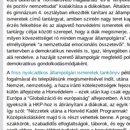
és pozitív nemzettudat” kialakítása a diákokban. Általán
és gimnázium 4. osztályban elkezdték tanítani az államp
ismeretek című tantárgyat, amiben szintén nagy teret ka
érzés felkeltése és az alapvető honvédelmi ismeretek els
tantárgy céljai között szerepel, hogy a diák megismerje
milyen kövezettséget ró minden magyar állampolgárra”, 
elmélyüljenek “a nemzettudat emocionális összetevői”. M
tantervben a demokratikus nevelés is, igaz, lényegében
alá rendelve, a hazáját szerető állampolgár megfelelő pol
demokratikus gondolkodásmódjaként.
A
friss nyolcadikos állampolgári ismeretek tankönyv
péld
fogalmával és településünk megismerésével indít, utána 
Nemzet, nemzetiség, a haza iránti kötelezettségek fejez
külön alfejezete a Honvédelem – ezek után kap csak egy 
Európa a “Globalizáció és európaiság” alfejezetben. A k
igyekszik a HKP-hoz is átirányítani a diákokat, az egyik 
így szól: “Nézzetek utána a Honvéd Kadét Programnak!
Középiskolásként majd ti is részt vehettek benne. A pr
szakkörök, szabadidős elfoglaltságok, táborok, és egy ön