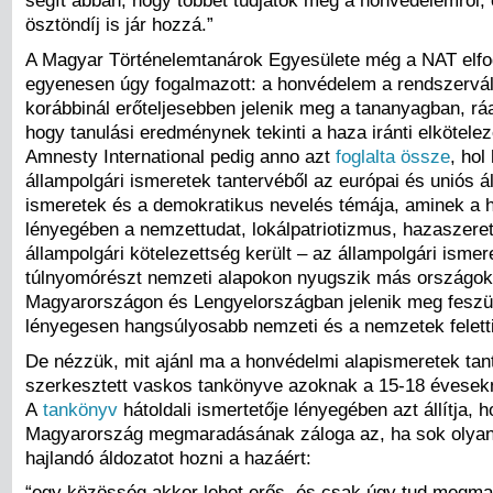
segít abban, hogy többet tudjatok meg a honvédelemről,
ösztöndíj is jár hozzá.”
A Magyar Történelemtanárok Egyesülete még a NAT elf
egyenesen úgy fogalmazott: a honvédelem a rendszervál
korábbinál erőteljesebben jelenik meg a tananyagban, rá
hogy tanulási eredménynek tekinti a haza iránti elkötelez
Amnesty International pedig anno azt
foglalta össze
, hol
állampolgári ismeretek tantervéből az európai és uniós á
ismeretek és a demokratikus nevelés témája, aminek a 
lényegében a nemzettudat, lokálpatriotizmus, hazaszeret
állampolgári kötelezettség került – az állampolgári isme
túlnyomórészt nemzeti alapokon nyugszik más országok
Magyarországon és Lengyelországban jelenik meg feszü
lényegesen hangsúlyosabb nemzeti és a nemzetek feletti 
De nézzük, mit ajánl ma a honvédelmi alapismeretek tant
szerkesztett vaskos tankönyve azoknak a 15-18 évesek
A
tankönyv
hátoldali ismertetője lényegében azt állítja, 
Magyarország megmaradásának záloga az, ha sok olyan f
hajlandó áldozatot hozni a hazáért:
“egy közösség akkor lehet erős, és csak úgy tud megma