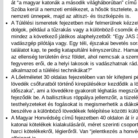
át “a magyar katonák a második világháborúban” című a
Szóba kerül a nemzeti emlékezet, a hősök tisztelete, a
nemzeti ünnepek, majd az altiszt- és tisztképzés is.
A Túlélési ismeretek fejezetben már felmerülnek kézze
dolgok, például a tűzrakás vagy a különböző csomók é
mindez a következő játékos alaphelyzetből: “Egy JAS 
vadászgép pilótája vagy. Egy téli, éjszakai bevetés so
találatot kap, te pedig katapultálni kényszerülsz. Ham
az ellenség területén érsz földet, ahol nemcsak a szem
fegyveres erői, de a helyi lakosok is vadászhatnak rá
alkalmazod a túlélési technikákat?”
A Lőelméletet 30 oldalas fejezetében van tér kifejteni p
lövedék csőfuratból történő kirepülésékor kezdődik a 
időszaka”, ami a lövedékre gyakorolt léghatás megszű
fejeződik be. A ballisztikus röppálya jellemzőit, a tüzelé
testhelyzeteket és fogásokat is megismerhetik a diáko
beszélve a különböző lövedékek felépítése közötti kül
A Magyar Honvédség című fejezetben 40 oldalon át ír 
katonai kötelékek kialakulásáról, méret szerinti csoport
harci kötelékekről, légierőről. Van “jelentkezés a honv
alfejezet is.