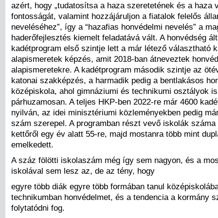
azért, hogy „tudatosítsa a haza szeretetének és a haza
fontosságát, valamint hozzájáruljon a fiatalok felelős áll
neveléséhez”, így a “hazafias honvédelmi nevelés” a ma
haderőfejlesztés kiemelt feladatává vált. A honvédség ált
kadétprogram első szintje lett a már létező választható k
alapismeretek képzés, amit 2018-ban átneveztek honvéd
alapismeretekre. A kadétprogram második szintje az öté
katonai szakképzés, a harmadik pedig a bentlakásos ho
középiskola, ahol gimnáziumi és technikumi osztályok is
párhuzamosan. A teljes HKP-ben 2022-re már 4600 kadéto
nyilván, az idei minisztériumi közleményekben pedig már 
szám szerepel. A programban részt vevő iskolák száma 
kettőről egy év alatt 55-re, majd mostanra több mint dupl
emelkedett.
A száz fölötti iskolaszám még így sem nagyon, és a mos
iskolával sem lesz az, de az tény, hogy
egyre több diák egyre több formában tanul középiskoláb
technikumban honvédelmet, és a tendencia a kormány s
folytatódni fog.