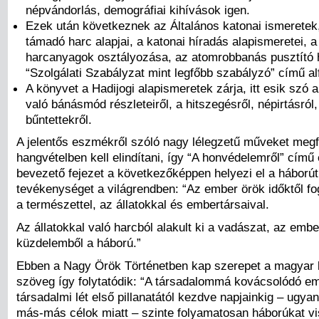
népvándorlás, demográfiai kihívások igen.
Ezek után következnek az Általános katonai ismeretek
támadó harc alapjai, a katonai híradás alapismeretei, a 
harcanyagok osztályozása, az atomrobbanás pusztító h
“Szolgálati Szabályzat mint legfőbb szabályzó” című al
A könyvet a Hadijogi alapismeretek zárja, itt esik szó 
való bánásmód részleteiről, a hitszegésről, népirtásról
bűntettekről.
A jelentős eszmékről szóló nagy lélegzetű műveket megf
hangvételben kell elindítani, így “A honvédelemről” című 
bevezető fejezet a következőképpen helyezi el a háborút
tevékenységet a világrendben: “Az ember örök időktől fo
a természettel, az állatokkal és embertársaival.
Az állatokkal való harcból alakult ki a vadászat, az embe
küzdelemből a háború.”
Ebben a Nagy Örök Történetben kap szerepet a magyar 
szöveg így folytatódik: “A társadalommá kovácsolódó e
társadalmi lét első pillanatától kezdve napjainkig – ugya
más-más célok miatt – szinte folyamatosan háborúkat vi