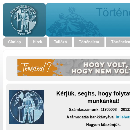
Címlap
Hírek
Tallózó
Történelem
Történele
Kérjük, segíts, hogy folyt
munkánkat!
Számlaszámunk: 11705008 – 2013
A támogatás bankkártyával
itt lehe
Nagyon köszönjük.