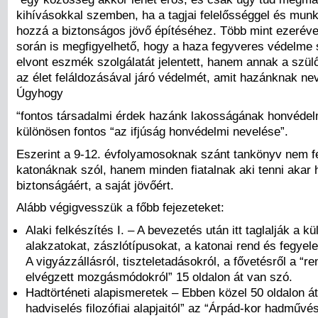
kihívásokkal szemben, ha a tagjai felelősséggel és munk
hozzá a biztonságos jövő építéséhez. Több mint ezerév
során is megfigyelhető, hogy a haza fegyveres védelme
elvont eszmék szolgálatát jelentett, hanem annak a szül
az élet feláldozásával járó védelmét, amit hazánknak ne
Úgyhogy
“fontos társadalmi érdek hazánk lakosságának honvédelm
különösen fontos “az ifjúság honvédelmi nevelése”.
Eszerint a 9-12. évfolyamosoknak szánt tankönyv nem fe
katonáknak szól, hanem minden fiatalnak aki tenni akar
biztonságáért, a saját jövőért.
Alább végigvesszük a főbb fejezeteket:
Alaki felkészítés I. – A bevezetés után itt taglalják a k
alakzatokat, zászlótípusokat, a katonai rend és fegyel
A vigyázzállásról, tiszteletadásokról, a fővetésről a “r
elvégzett mozgásmódokról” 15 oldalon át van szó.
Hadtörténeti alapismeretek – Ebben közel 50 oldalon át
hadviselés filozófiai alapjaitól” az “Árpád-kor hadművés