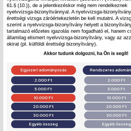
61.§ (10.)), de a jelentkezéskor még nem rendelkeznek
nyelvvizsga-bizonyítvánnyal. A nyelvvizsga-bizonyítván
érettségi vizsga záróértekezletén be kell mutatni. A viz
szerint a nyelvvizsga-bizonyítvány helyett a bizonyítvá
tartalmazó előzetes igazolás nem fogadható el, hanem 
államilag elismert nyelvvizsga-bizonyítvány, vagy az az
okirat (pl. külföldi érettségi bizonyítvány).
Akkor tudunk dolgozni, ha Ön is segít!