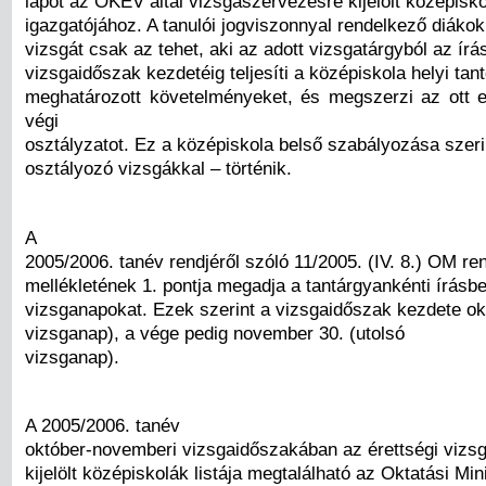
lapot az OKÉV által vizsgaszervezésre kijelölt középisk
igazgatójához. A tanulói jogviszonnyal rendelkező diákok
vizsgát csak az tehet, aki az adott vizsgatárgyból az írás
vizsgaidőszak kezdetéig teljesíti a középiskola helyi tan
meghatározott követelményeket, és megszerzi az ott e
végi
osztályzatot. Ez a középiskola belső szabályozása szeri
osztályozó vizsgákkal – történik.
A
2005/2006. tanév rendjéről szóló 11/2005. (IV. 8.) OM ren
mellékletének 1. pontja megadja a tantárgyankénti írásbe
vizsganapokat. Ezek szerint a vizsgaidőszak kezdete okt
vizsganap), a vége pedig november 30. (utolsó
vizsganap).
A 2005/2006. tanév
október-novemberi vizsgaidőszakában az érettségi vizs
kijelölt középiskolák listája megtalálható az Oktatási Mi