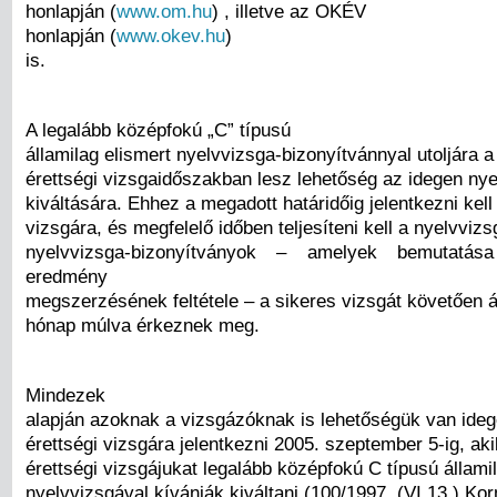
honlapján (
www.om.hu
) , illetve az OKÉV
honlapján (
www.okev.hu
)
is.
A legalább középfokú „C” típusú
államilag elismert nyelvvizsga-bizonyítvánnyal utoljára a
érettségi vizsgaidőszakban lesz lehetőség az idegen nyel
kiváltására. Ehhez a megadott határidőig jelentkezni kell
vizsgára, és megfelelő időben teljesíteni kell a nyelvvizs
nyelvvizsga-bizonyítványok – amelyek bemutatása
eredmény
megszerzésének feltétele – a sikeres vizsgát követően á
hónap múlva érkeznek meg.
Mindezek
alapján azoknak a vizsgázóknak is lehetőségük van ideg
érettségi vizsgára jelentkezni 2005. szeptember 5-ig, aki
érettségi vizsgájukat legalább középfokú C típusú állami
nyelvvizsgával kívánják kiváltani (100/1997. (VI.13.) Kor