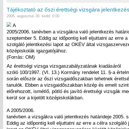
Tájékoztató az őszi érettségi vizsgára jelentkezés
2005. augusztus 30. kedd, 0:00
A
2005/2006. tanévben a vizsgákra való jelentkezés határi
szeptember 5. Eddig az időpontig kell eljuttatni az erre a
szolgáló jelentkezési lapot az OKÉV által vizsgaszervezés
középiskolák igazgatójához.
(Forrás: OM)
Az érettségi vizsga vizsgaszabályzatának kiadásáról
szóló 100/1997. (VI. 13.) Kormány rendelet 11. §-a érte
során először az őszi vizsgaidőszakban tehetnek érettsé
tanulók. Ebben a vizsgaidőszakban közép és emelt szint
előrehozott, ismétlő, pótló és javító érettségi vizsgák 
kerül sor a kijelölt középiskolákban.
A 2005/2006.
tanévben a vizsgákra való jelentkezés határideje 2005. 
Eddig az időpontig kell eljuttatni az erre a célra szolgáló