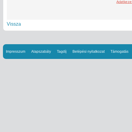
Vissza
Impresszum
Alapszabály
Tagdíj
Belépési nyilatkozat
Támogatás