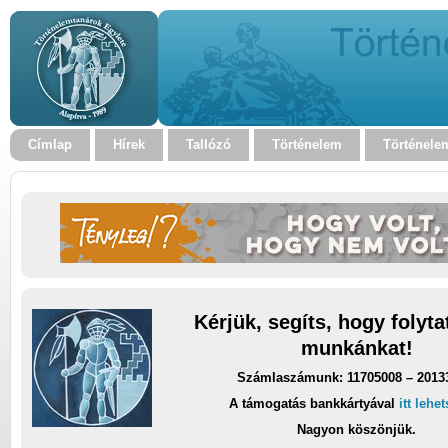
Címlap
Hírek
Tallózó
Történelem
Történele
Kérjük, segíts, hogy folyt
munkánkat!
Számlaszámunk: 11705008 – 2013
A támogatás bankkártyával
itt lehe
Nagyon köszönjük.