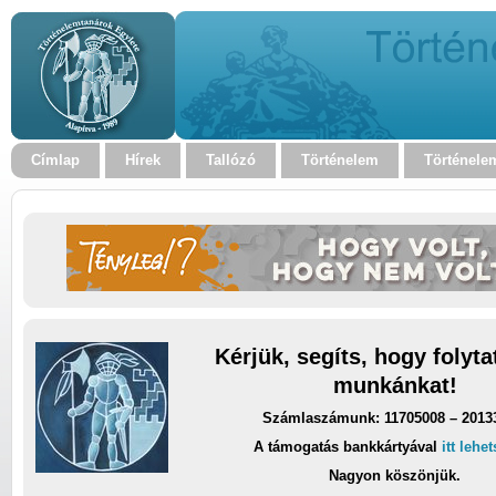
Címlap
Hírek
Tallózó
Történelem
Történele
Kérjük, segíts, hogy folyt
munkánkat!
Számlaszámunk: 11705008 – 2013
A támogatás bankkártyával
itt lehe
Nagyon köszönjük.