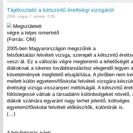
Tájékoztató a kétszintű érettségi vizsgáról
2004. május 7. péntek, 0:00
Megszületett
végre a teljes ismertető
(Forrás: OM)
2005-ben Magyarországon megszűnik a
felsőoktatási felvételi vizsga, szerepét a kétszintű érett
veszi át. Ez a változás végre megteremti a lehetőségét 
diákoknak a sikeres továbbtanuláshoz elegendő legyen a
követelmények megfelelő elsajátítása. A jövőben nem kel
mellett külön egyetemi/főiskolai felvételi vizsgára készül
érettségi vizsga visszanyeri méltóságát. A kétszintű éret
fölöslegessé válnak a társadalmi különbségeket növelő, 
diákok számára egyaránt nagy terhet jelentő, költséges
egyetemi/főiskolai felvételi előkészítők, különórák is.
(…)
A felsőoktatás iránti