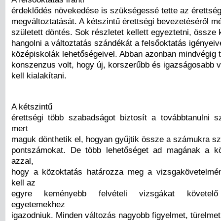
érdeklődés növekedése is szükségessé tette az érettsé
megváltoztatását. A kétszintű érettségi bevezetéséről 
született döntés. Sok részletet kellett egyeztetni, össze k
hangolni a változtatás szándékát a felsőoktatás igényeive
középiskolák lehetőségeivel. Abban azonban mindvégig 
konszenzus volt, hogy új, korszerűbb és igazságosabb 
kell kialakítani.
A kétszintű
érettségi több szabadságot biztosít a továbbtanulni 
mert
maguk dönthetik el, hogyan gyűjtik össze a számukra s
pontszámokat. De több lehetőséget ad magának a kö
azzal,
hogy a közoktatás határozza meg a vizsgakövetelmé
kell az
egyre keményebb felvételi vizsgákat követelő 
egyetemekhez
igazodniuk. Minden változás nagyobb figyelmet, türelmet 