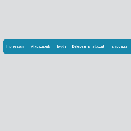
Impresszum
Alapszabály
Tagdíj
Belépési nyilatkozat
Támogatás