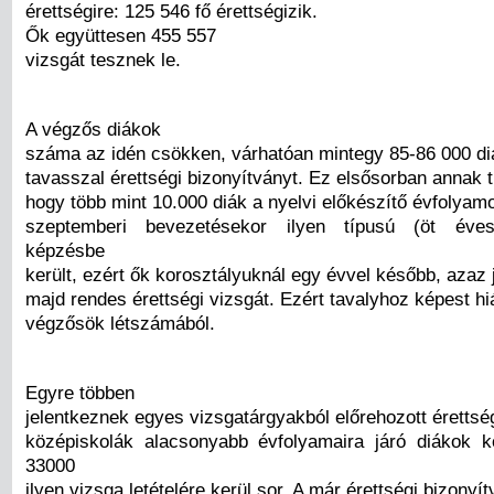
érettségire: 125 546 fő érettségizik.
Ők együttesen 455 557
vizsgát tesznek le.
A végzős diákok
száma az idén csökken, várhatóan mintegy 85-86 000 di
tavasszal érettségi bizonyítványt. Ez elsősorban annak t
hogy több mint 10.000 diák a nyelvi előkészítő évfolyam
szeptemberi bevezetésekor ilyen típusú (öt éves
képzésbe
került, ezért ők korosztályuknál egy évvel később, azaz
majd rendes érettségi vizsgát. Ezért tavalyhoz képest h
végzősök létszámából.
Egyre többen
jelentkeznek egyes vizsgatárgyakból előrehozott érettsé
középiskolák alacsonyabb évfolyamaira járó diákok k
33000
ilyen vizsga letételére kerül sor. A már érettségi bizonyí