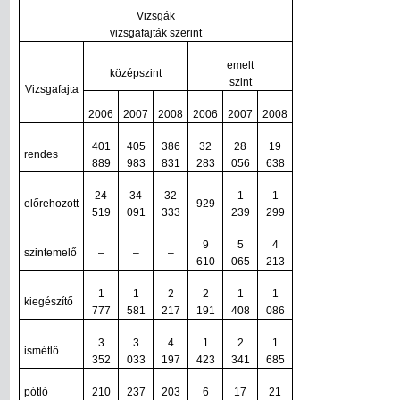
Vizsgák
vizsgafajták szerint
emelt
középszint
szint
Vizsgafajta
2006
2007
2008
2006
2007
2008
401
405
386
32
28
19
rendes
889
983
831
283
056
638
24
34
32
1
1
előrehozott
929
519
091
333
239
299
9
5
4
szintemelő
–
–
–
610
065
213
1
1
2
2
1
1
kiegészítő
777
581
217
191
408
086
3
3
4
1
2
1
ismétlő
352
033
197
423
341
685
pótló
210
237
203
6
17
21