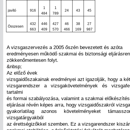
1
1
javító
916
24
43
45
484
789
432
446
427
46
38
27
Összesen
663
409
570
466
169
987
A vizsgaszervezés a 2005 őszén bevezetett és azóta
eredményesen működő szakmai és biztonsági eljárásren
zökkenőmentesen folyt.
&nbsp;
Az előző évek
vizsgaidőszakainak eredményei azt igazolják, hogy a két
vizsgarendszer a vizsgakövetelmények és vizsgafe
tartalmi
és formai szabályozása, valamint a szakmai előkészítés
eljárásai révén képes arra, hogy vizsgaidőszakról vizsg
gyakorlatilag azonos követelményeket támass
vizsgatárgyakból
az érettségizőkkel szemben. Ez a vizsgarendszer kiszá