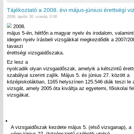
Tájékoztató a 2008. évi május-júniusi érettségi vi
2008. április 30. szerda, 0:00
2008.
május 5-én, hétfőn a magyar nyelv és irodalom, valamin
idegen nyelv írásbeli vizsgákkal megkezdődik a 2007/20
tavaszi
érettségi vizsgaidőszaka.
Ez lesz a
nyolcadik olyan vizsgaidőszak, amelyik a kétszintű érett
szabályai szerint zajlik. Május 5. és június 27. között a
középiskolákban, 1165 helyszínen 125.546 diák teszi le a
vizsgát, amely 2005 óta kiváltja az egyetemi, főiskolai fel
vizsgákat.
A vizsgaidőszak kezdete május 5. (első vizsganap), a
vége június 27. (középszintű szóbelik utolsó