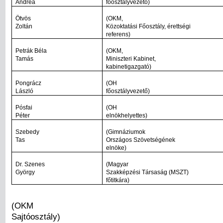
Andrea
főosztályvezető)
Ötvös
(OKM,
Zoltán
Közoktatási Főosztály, érettségi
referens)
Petrák Béla
(OKM,
Tamás
Miniszteri Kabinet,
kabinetigazgató)
Pongrácz
(OH
László
főosztályvezető)
Pósfai
(OH
Péter
elnökhelyettes)
Szebedy
(Gimnáziumok
Tas
Országos Szövetségének
elnöke)
Dr. Szenes
(Magyar
György
Szakképzési Társaság (MSZT)
főtitkára)
(OKM
Sajtóosztály)