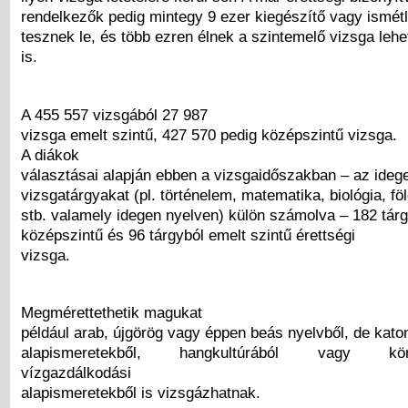
rendelkezők pedig mintegy 9 ezer kiegészítő vagy ismétl
tesznek le, és több ezren élnek a szintemelő vizsga leh
is.
A 455 557 vizsgából 27 987
vizsga emelt szintű, 427 570 pedig középszintű vizsga.
A diákok
választásai alapján ebben a vizsgaidőszakban – az idege
vizsgatárgyakat (pl. történelem, matematika, biológia, föld
stb. valamely idegen nyelven) külön számolva – 182 tárg
középszintű és 96 tárgyból emelt szintű érettségi
vizsga.
Megmérettethetik magukat
például arab, újgörög vagy éppen beás nyelvből, de kato
alapismeretekből, hangkultúrából vagy körny
vízgazdálkodási
alapismeretekből is vizsgázhatnak.