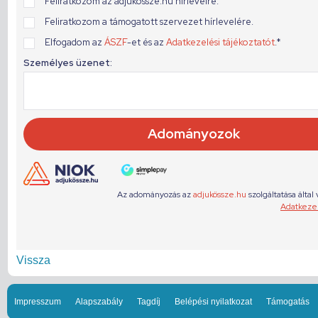
Vissza
Impresszum
Alapszabály
Tagdíj
Belépési nyilatkozat
Támogatás