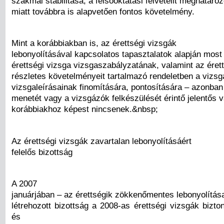
szakmai stabilitása, a felsőoktatási felvételit meghatáro
miatt továbbra is alapvetően fontos követelmény.
Mint a korábbiakban is, az érettségi vizsgák
lebonyolításával kapcsolatos tapasztalatok alapján most 
érettségi vizsga vizsgaszabályzatának, valamint az éret
részletes követelményeit tartalmazó rendeletben a vizs
vizsgaleírásainak finomítására, pontosítására – azonban
menetét vagy a vizsgázók felkészülését érintő jelentős 
korábbiakhoz képest nincsenek.&nbsp;
Az érettségi vizsgák zavartalan lebonyolításáért
felelős bizottság
A 2007
januárjában – az érettségik zökkenőmentes lebonyolítás
létrehozott bizottság a 2008-as érettségi vizsgák bizt
és