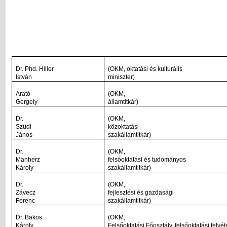
Dr. Phd. Hiller
(OKM, oktatási és kulturális
István
miniszter)
Arató
(OKM,
Gergely
államtitkár)
Dr.
(OKM,
Szüdi
közoktatási
János
szakállamtitkár)
Dr.
(OKM,
Manherz
felsőoktatási és tudományos
Károly
szakállamtitkár)
Dr.
(OKM,
Závecz
fejlesztési és gazdasági
Ferenc
szakállamtitkár)
Dr. Bakos
(OKM,
Károly
Felsőoktatási Főosztály, felsőoktatási felvét