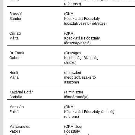
referense)
Brassói
(OKM,
Sándor
Közoktatási Főosztály,
főosztályvezető-helyettes)
Csillag
(OKM,
Márta
Közoktatási Főosztály,
főosztályvezető)
Dr. Frank
(Országos
Gábor
Kisebbségi Bizottság
elnöke)
Honti
(miniszteri
Mária
megbízott, szakértő
asszony)
Kajtárné Botár
(a miniszter
Borbála
főtanácsadója)
Marosán
(OKM,
Enikő
Közoktatási Főosztály, érettségi
referens)
Mátyásné dr.
(OKM, Jogi
Patócs
Főosztály,