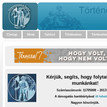
Címlap
Hírek
Tallózó
Történelem
Történele
Kérjük, segíts, hogy folyt
munkánkat!
Számlaszámunk: 11705008 – 2013
A támogatás bankkártyával
itt lehe
Nagyon köszönjük.