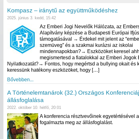
Kompasz – iránytű az együttműködéshez
2025. június 3. kedd, 15:42
Az Emberi Jogi Nevelők Hálózata, az Ember
Alapítvány képzése a Budapesti Európai Ifjú
támogatásával → Érdekel mit jelent az “ember
szemüveg” és a szakmai kurázsi az iskolai
mindennapokban?→ Eszközöket keresel ahh
megismertesd a fiatalokkal az Emberi Jogok
Nyilatkozatát?→ Fontos, hogy megértsd a bullying okait és
keressünk hatékony eszközöket, hogy […]
Bővebben...
A Történelemtanárok (32.) Országos Konferenciá
állásfoglalása
2022. október 10. hétfő, 20:01
A konferencia résztvevőinek egyetértésével 
fogalmazta meg az állásfoglalást.