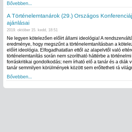
Bővebben...
A Történelemtanárok (29.) Országos Konferenciá
ajánlásai
2019. október 15. kedd, 18:51
Ne legyen kötelezően előírt állami ideológia! A rendszervált
eredménye, hogy megszűnt a történelemtanításban a kötelez
előírt ideológia. Elfogadhatatlan ettől az alapelvtől való eltér
történelemtanítás során nem szorítható háttérbe a történelmi
forráskritikai gondolkodás; nem írható elő a tanár és a diák 
tanár semmilyen körülmények között sem erőltetheti rá világ
Bővebben...