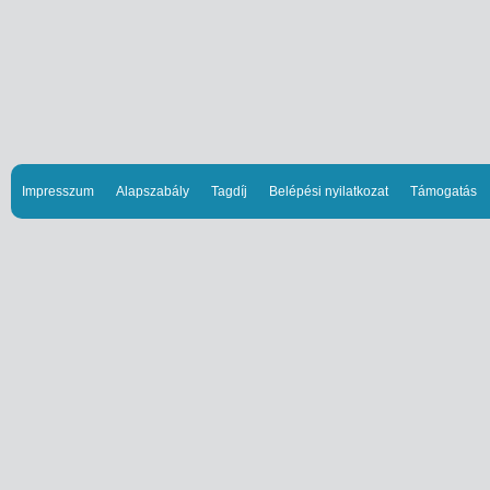
Impresszum
Alapszabály
Tagdíj
Belépési nyilatkozat
Támogatás