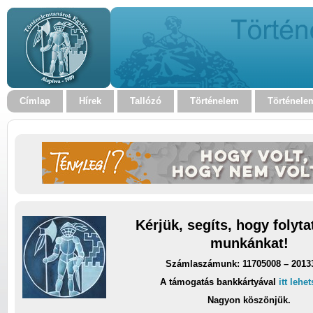
Címlap
Hírek
Tallózó
Történelem
Történele
Kérjük, segíts, hogy folyt
munkánkat!
Számlaszámunk: 11705008 – 2013
A támogatás bankkártyával
itt lehe
Nagyon köszönjük.