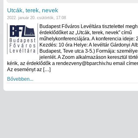
Utcák, terek, nevek
2022. január 20. csütörtök, 17:08
Budapest Főváros Levéltára tisztelettel megh
érdeklődőket az „Utcák, terek, nevek” című
műhelykonferenciájára. A konferencia ideje: 
Kezdés: 10 óra Helye: A levéltár Gárdonyi Al
Budapest, Teve utca 3-5.) Formája: személye
jelenlét. A Zoom alkalmazáson keresztül tört
kérik, az érdeklődők a rendezveny@bparchiv.hu email címen 
Az eseményt az […]
Bővebben...