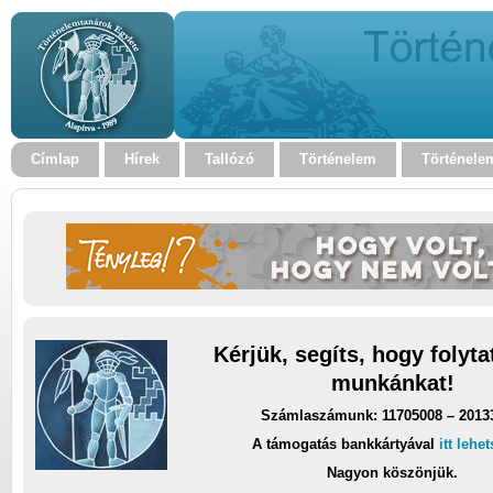
Címlap
Hírek
Tallózó
Történelem
Történele
Kérjük, segíts, hogy folyt
munkánkat!
Számlaszámunk: 11705008 – 2013
A támogatás bankkártyával
itt lehe
Nagyon köszönjük.