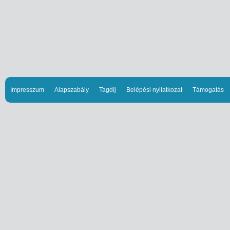
Impresszum
Alapszabály
Tagdíj
Belépési nyilatkozat
Támogatás