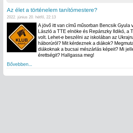
Az élet a történelem tanítómestere?
2022. június 20. hétfő, 22:13
A jövő itt van című műsorban Bencsik Gyula 
László a TTE elnöke és Repárszky Ildikó, a 
volt. Lehet-e beszélni az iskolában az Ukrajn
háborúról? Mit kérdeznek a diákok? Megmuta
diákoknak a bucsai mészárlás képeit? Mi jell
érettségit? Hallgassa meg!
Bővebben...