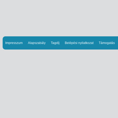
Impresszum
Alapszabály
Tagdíj
Belépési nyilatkozat
Támogatás