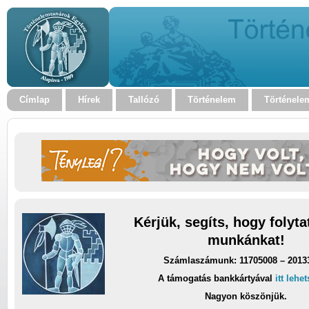
Címlap
Hírek
Tallózó
Történelem
Történele
Kérjük, segíts, hogy folyt
munkánkat!
Számlaszámunk: 11705008 – 2013
A támogatás bankkártyával
itt lehe
Nagyon köszönjük.