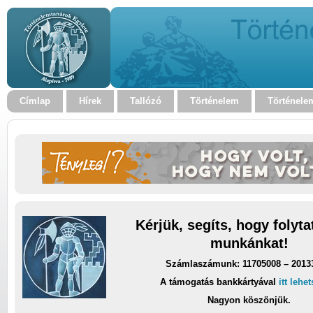
Címlap
Hírek
Tallózó
Történelem
Történele
Kérjük, segíts, hogy folyt
munkánkat!
Számlaszámunk: 11705008 – 2013
A támogatás bankkártyával
itt lehe
Nagyon köszönjük.