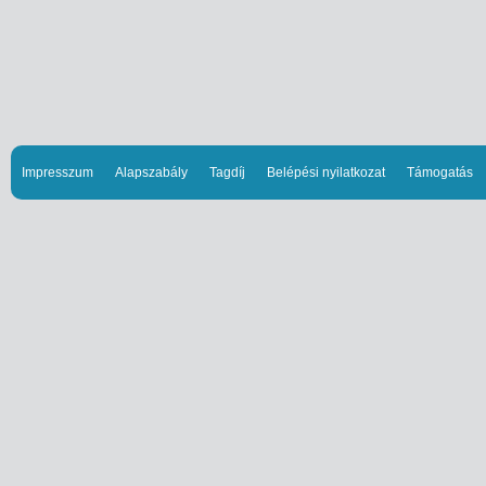
Impresszum
Alapszabály
Tagdíj
Belépési nyilatkozat
Támogatás