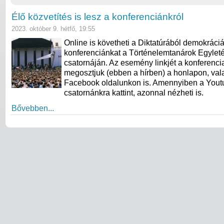
Élő közvetítés is lesz a konferenciánkról
2023. október 9. hétfő, 19:55
Online is követheti a Diktatúrából demokráci
konferenciánkat a Történelemtanárok Egylet
csatornáján. Az esemény linkjét a konferenci
megosztjuk (ebben a hírben) a honlapon, val
Facebook oldalunkon is. Amennyiben a Yout
csatornánkra kattint, azonnal nézheti is.
Bővebben...