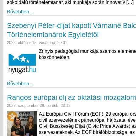
sokoldalú történelemtanár, aki munkája során innovatív […]
Bővebben...
Szebenyi Péter-díjat kapott Várnainé Bal
Történelemtanárok Egyletétől
2023. október 15. vasárnap, 20:31
Zrínyis pedagógiai munkája számos elemén
köszönhetően.
Bővebben...
Rangos európai díj az oktatási mozgalo
2023. szeptember 29. péntek, 20:13
Az Európai Civil Fórum (ECF), 29 európai or
civil szervezetének páneurópai hálózata, éven
Civil Büszkeség Díjat (Civic Pride Awards) a
szervezeteknek. Az ECF bírálóbizottsága az 