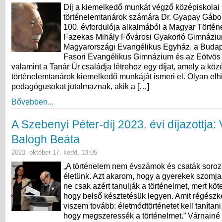
Díj a kiemelkedő munkát végző középiskolai
történelemtanárok számára Dr. Gyapay Gábo
100. évfordulója alkalmából a Magyar Történe
Fazekas Mihály Fővárosi Gyakorló Gimnáziu
Magyarországi Evangélikus Egyház, a Budap
Fasori Evangélikus Gimnázium és az Eötvös
valamint a Tanár Úr családja létrehoz egy díjat, amely a köz
történelemtanárok kiemelkedő munkáját ismeri el. Olyan elhi
pedagógusokat jutalmaznak, akik a […]
Bővebben...
A Szebenyi Péter-díj 2023. évi díjazottja:
Balogh Beáta
2023. október 17. kedd, 13:05
„A történelem nem évszámok és csaták soroz
életünk. Azt akarom, hogy a gyerekek szomja
ne csak azért tanulják a történelmet, mert kö
hogy belső késztetésük legyen. Amit régészké
viszem tovább: életmódtörténetet kell tanítan
hogy megszeressék a történelmet.” Várnainé