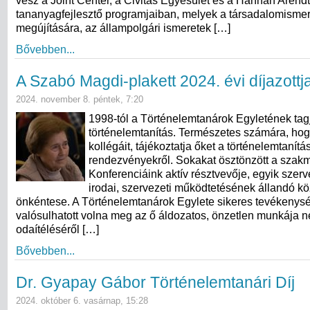
vesz a Joint Center, a Civitas Egyesület és a Hannah Arend
tananyagfejlesztő programjaiban, melyek a társadalomismer
megújítására, az állampolgári ismeretek […]
Bővebben...
A Szabó Magdi-plakett 2024. évi díjazottj
2024. november 8. péntek, 7:20
1998-tól a Történelemtanárok Egyletének tag
történelemtanítás. Természetes számára, hogy
kollégáit, tájékoztatja őket a történelemtanítást
rendezvényekről. Sokakat ösztönzött a szak
Konferenciáink aktív résztvevője, egyik szerv
irodai, szervezeti működtetésének állandó k
önkéntese. A Történelemtanárok Egylete sikeres tevékeny
valósulhatott volna meg az ő áldozatos, önzetlen munkája né
odaítéléséről […]
Bővebben...
Dr. Gyapay Gábor Történelemtanári Díj
2024. október 6. vasárnap, 15:28