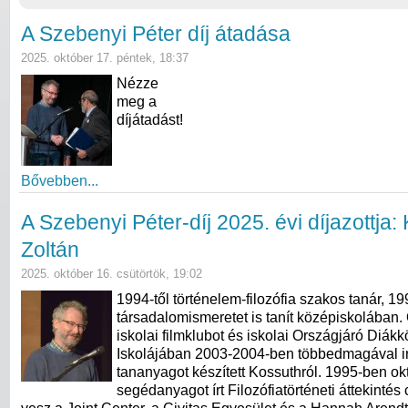
A Szebenyi Péter díj átadása
2025. október 17. péntek, 18:37
Nézze
meg a
díjátadást!
Bővebben...
A Szebenyi Péter-díj 2025. évi díjazottja
Zoltán
2025. október 16. csütörtök, 19:02
1994-től történelem-filozófia szakos tanár, 19
társadalomismeretet is tanít középiskolában.
iskolai filmklubot és iskolai Országjáró Diákkö
Iskolájában 2003-2004-ben többedmagával in
tananyagot készített Kossuthról. 1995-ben ok
segédanyagot írt Filozófiatörténeti áttekintés