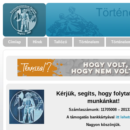
Címlap
Hírek
Tallózó
Történelem
Történele
Kérjük, segíts, hogy folyt
munkánkat!
Számlaszámunk: 11705008 – 2013
A támogatás bankkártyával
itt lehe
Nagyon köszönjük.