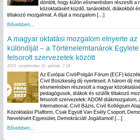
döntött, hogy külön elismerésben részesíti a
közoktatásért küzdő, tanárokból, diákokból és
tiltakozó mozgalmat. A díjat a mozgalom […]
Bővebben...
A magyar oktatási mozgalom elnyerte az
különdíját – a Történelemtanárok Egylete 
felsorolt szervezetek között
2023. szeptember 15. péntek, 7:24
Az Európai Civil/Polgári Fórum (ECF) közzét
Civil Büszkeség díj nyerteseit. A három díj me
elismerésben részesült a magyar közoktatásé
pedagógusok, diákok és szülők tiltakozó mo
felsorolt szervezetek: ADOM diákmozgalom,
International, Civil Bázis, Civil Kollégium Alap
Közoktatási Platform, Csak Együtt Van Esély Csoport, Demo
Nevelésért Egyesület, Demokráciát! Jogállamot! […]
Bővebben...