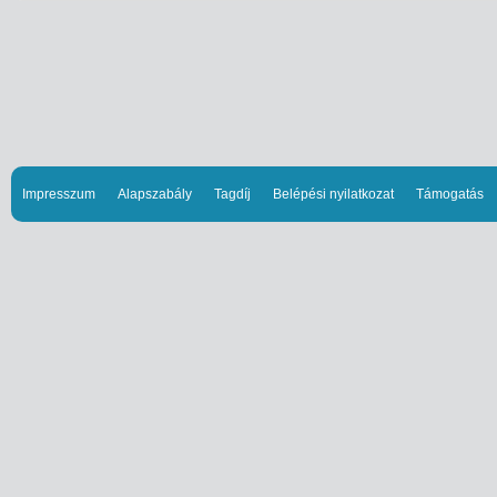
Impresszum
Alapszabály
Tagdíj
Belépési nyilatkozat
Támogatás