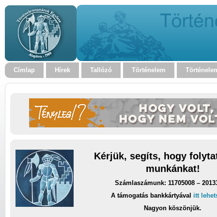
Címlap
Hírek
Tallózó
Történelem
Történele
Kérjük, segíts, hogy folyt
munkánkat!
Számlaszámunk: 11705008 – 2013
A támogatás bankkártyával
itt lehe
Nagyon köszönjük.