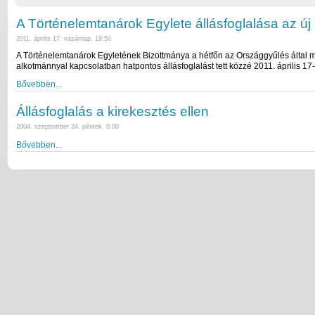
A Történelemtanárok Egylete állásfoglalása az új
2011. április 17. vasárnap, 19:50
A Történelemtanárok Egyletének Bizottmánya a hétfőn az Országgyűlés által
alkotmánnyal kapcsolatban hatpontos állásfoglalást tett közzé 2011. április 17
Bővebben...
Állásfoglalás a kirekesztés ellen
2004. szeptember 24. péntek, 0:00
Bővebben...