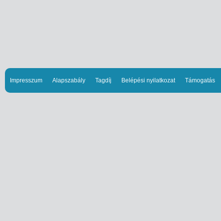
Impresszum
Alapszabály
Tagdíj
Belépési nyilatkozat
Támogatás