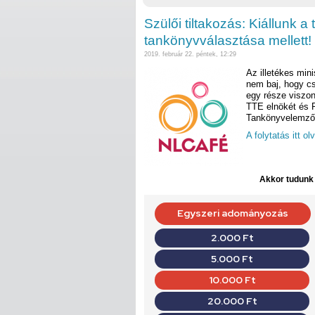
Szülői tiltakozás: Kiállunk 
tankönyvválasztása mellett!
2019. február 22. péntek, 12:29
Az illetékes min
nem baj, hogy cs
egy része viszon
TTE elnökét és R
Tankönyvelemző m
A folytatás itt o
Akkor tudunk d