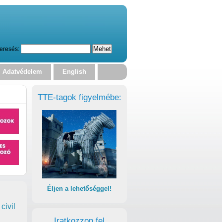
eresés:
Adatvédelem
English
TTE-tagok figyelmébe:
Éljen a lehetőséggel!
civil
Iratkozzon fel