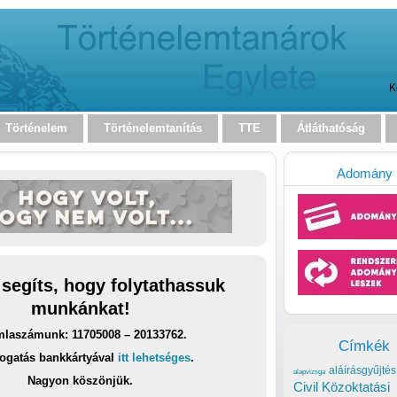
K
Történelem
Történelemtanítás
TTE
Átláthatóság
Adomány
 segíts, hogy folytathassuk
munkánkat!
laszámunk: 11705008 – 20133762.
Címkék
ogatás bankkártyával
itt lehetséges
.
aláírásgyűjtés
alapvizsga
Nagyon köszönjük.
Civil Közoktatási