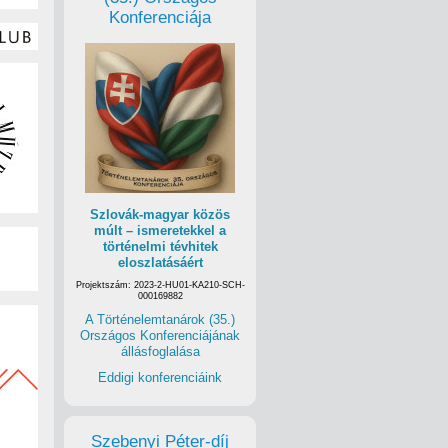
Konferenciája
Szlovák-magyar közös
múlt – ismeretekkel a
történelmi tévhitek
eloszlatásáért
Projektszám: 2023-2-HU01-KA210-SCH-
000169882
A Történelemtanárok (35.)
Országos Konferenciájának
állásfoglalása
Eddigi konferenciáink
Szebenyi Péter-díj