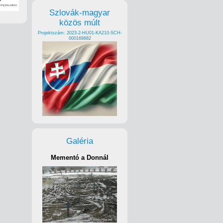
Szlovák-magyar
közös múlt
Projektszám: 2023-2-HU01-KA210-SCH-
000169882
Galéria
Mementó a Donnál