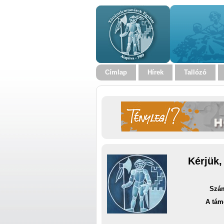
Címlap
Hírek
Tallózó
Kérjük,
Szám
A tám