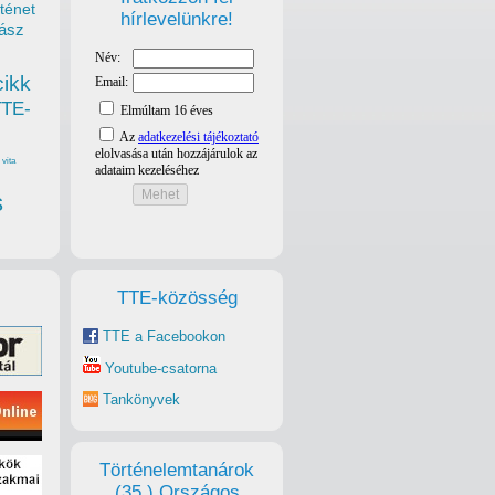
ténet
hírlevelünkre!
ász
cikk
TTE-
vita
s
TTE-közösség
TTE a Facebookon
Youtube-csatorna
Tankönyvek
Történelemtanárok
(35.) Országos