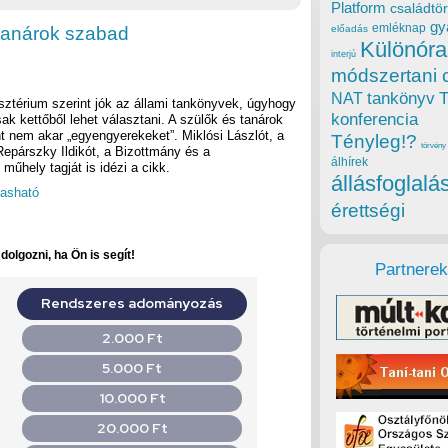
Platform
családtör
gy
emléknap
a tanárok szabad
előadás
Különóra
interjú
módszertani 
tankönyv
NAT
isztérium szerint jók az állami tankönyvek, úgyhogy
konferencia
ak kettőből lehet választani. A szülők és tanárok
t nem akar „egyengyerekeket”. Miklósi Lászlót, a
Tényleg!?
törvény
epárszky Ildikót, a Bizottmány és a
álhírek
űhely tagját is idézi a cikk.
állásfoglalá
lvasható
érettségi
olgozni, ha Ön is segít!
Partnerek