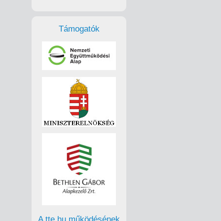
Támogatók
A tte.hu működésének