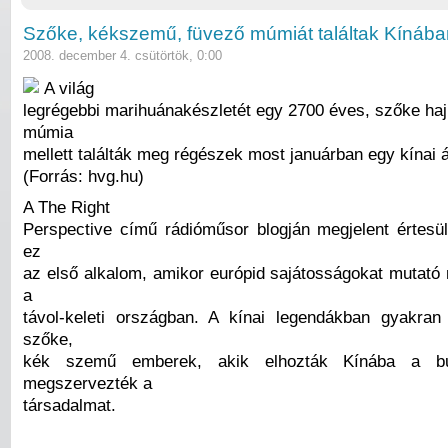
Szőke, kékszemű, füvező múmiát találtak Kínába
2008. december 4. csütörtök, 0:00
A világ
legrégebbi marihuánakészletét egy 2700 éves, szőke ha
múmia
mellett találták meg régészek most januárban egy kínai 
(Forrás: hvg.hu)
A The Right
Perspective című rádióműsor blogján megjelent értesü
ez
az első alkalom, amikor európid sajátosságokat mutató 
a
távol-keleti országban. A kínai legendákban gyakra
szőke,
kék szemű emberek, akik elhozták Kínába a b
megszervezték a
társadalmat.