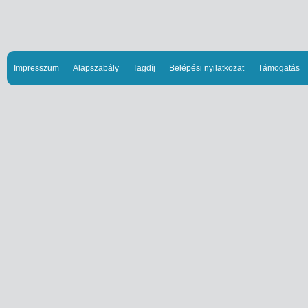
Impresszum
Alapszabály
Tagdíj
Belépési nyilatkozat
Támogatás