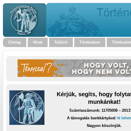
Címlap
Hírek
Tallózó
Történelem
Történele
Kérjük, segíts, hogy folyt
munkánkat!
Számlaszámunk: 11705008 – 2013
A támogatás bankkártyával
itt lehe
Nagyon köszönjük.