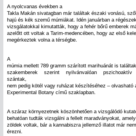
A nyolcvanas években a
Takla Makán sivatagban már találtak északi vonású, sz
hajú és kék szemű múmiákat. Idén januárban a régészek
vizsgálatokkal kimutatták, hogy a fehér bőrű emberek m
azelőtt ott voltak a Tarim-medencében, hogy az első kele
megérkeztek volna a térségbe.
A
múmia mellett 789 gramm szárított marihuánát is találta
szakemberek szerint nyilvánvalóan pszichoaktív 
szántak,
nem pedig kötél vagy ruházat készítéséhez – olvasható a
Experimental Botany című szaklapban.
A száraz környezetnek köszönhetően a vizsgálódó kutat
behatóan tudták vizsgálni a fellelt maradványokat, amel
zöldek voltak, bár a kannabiszra jellemző illatot már nem
érezni.