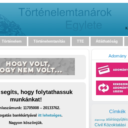
K
Történelem
Történelemtanítás
TTE
Átláthatóság
Adomány
 segíts, hogy folytathassuk
munkánkat!
laszámunk: 11705008 – 20133762.
Címkék
ogatás bankkártyával
itt lehetséges
.
aláírásgyűjtés
alapvizsga
Nagyon köszönjük.
Civil Közoktatási