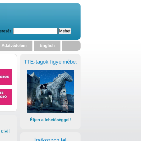
eresés:
Adatvédelem
English
TTE-tagok figyelmébe:
Éljen a lehetőséggel!
civil
Iratkozzon fel