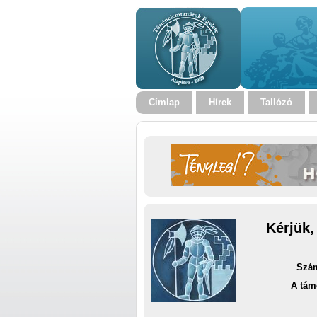
Címlap
Hírek
Tallózó
Kérjük,
Szám
A tám