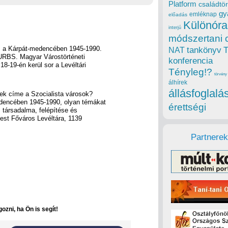
Platform
családtör
gy
emléknap
előadás
Különóra
interjú
módszertani 
 a Kárpát-medencében 1945-1990.
tankönyv
NAT
URBS. Magyar Várostörténeti
konferencia
-19-én kerül sor a Levéltári
Tényleg!?
törvény
álhírek
állásfoglalá
ek címe a Szocialista városok?
dencében 1945-1990, olyan témákat
érettségi
, társadalma, felépítése és
pest Főváros Levéltára, 1139
Partnerek
ozni, ha Ön is segít!