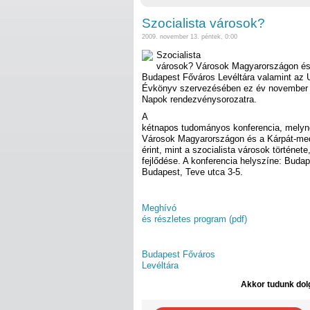
Szocialista városok?
2009. november 13. péntek, 0:00
Szocialista
városok? Városok Magyarországon és
Budapest Főváros Levéltára valamint az 
Évkönyv szervezésében ez év november 18
Napok rendezvénysorozatra.
A
kétnapos tudományos konferencia, melyn
Városok Magyarországon és a Kárpát-me
érint, mint a szocialista városok története
fejlődése. A konferencia helyszíne: Buda
Budapest, Teve utca 3-5.
Meghívó
és részletes program (pdf)
Budapest Főváros
Levéltára
Akkor tudunk dolg