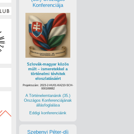
Konferenciája
Szlovák-magyar közös
múlt – ismeretekkel a
történelmi tévhitek
eloszlatásáért
Projektszám: 2023-2-HU01-KA210-SCH-
000169882
A Történelemtanárok (35.)
Országos Konferenciájának
állásfoglalása
Eddigi konferenciáink
Szebenyi Péter-díj