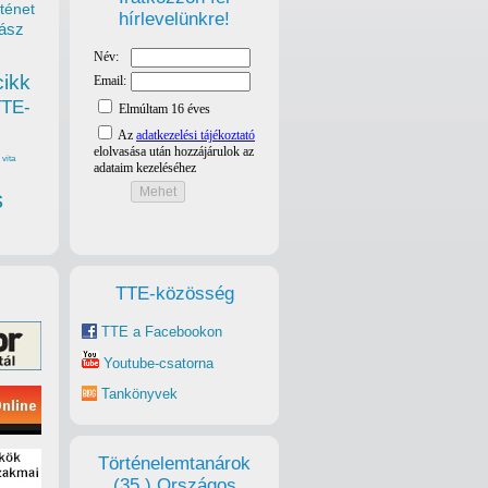
ténet
hírlevelünkre!
ász
cikk
TTE-
vita
s
TTE-közösség
TTE a Facebookon
Youtube-csatorna
Tankönyvek
Történelemtanárok
(35.) Országos