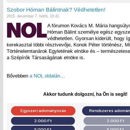
Szobor Hóman Bálintnak? Védhetetlen!
2015. december 7. hétfő, 10:41
A fórumon Kovács M. Mária hangsúlyo
Hóman Bálint személye egész egysz
védhetetlen. Gyorsan kiderült, hogy íg
kerekasztal többi résztvevője, Konok Péter történész, Mi
Történelemtanárok Egyletének elnöke és – természetes
a Szépírók Társaságának elnöke is.
Bővebben
a NOL oldalán…
Akkor tudunk dolgozni, ha Ön is segít!