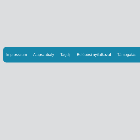
Impresszum
Alapszabály
Tagdíj
Belépési nyilatkozat
Támogatás