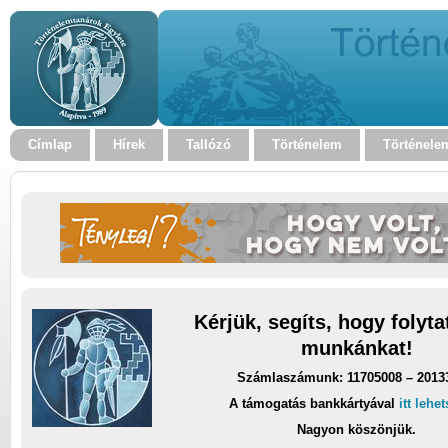
Címlap
Hírek
Tallózó
Történelem
Történele
Kérjük, segíts, hogy folyt
munkánkat!
Számlaszámunk: 11705008 – 2013
A támogatás bankkártyával
itt lehe
Nagyon köszönjük.