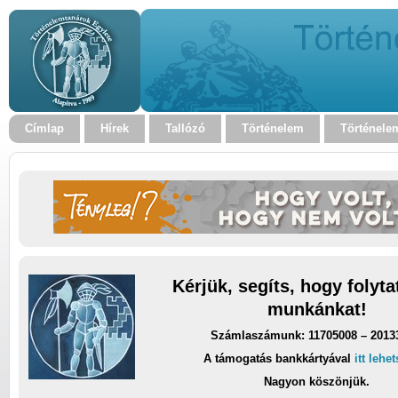
Címlap
Hírek
Tallózó
Történelem
Történele
Kérjük, segíts, hogy folyt
munkánkat!
Számlaszámunk: 11705008 – 2013
A támogatás bankkártyával
itt lehe
Nagyon köszönjük.