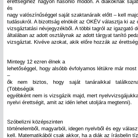
érettségihez nagyon hasonló módon. A diákoknak saját
és
nagy valószínűséggel saját szaktanáraik előtt – kell ma
tudásukról. A bizottság elnökét az OKÉV választja ki az
vizsgáztatási névjegyzékből. A többi tagról az igazgató d
általában az adott osztálynak az adott tárgyat tanító pe
vizsgáztat. Kivéve azokat, akik előre hozzák az érettségi
Mintegy 12 ezren élnek a
lehetőséggel, hogy alsóbb évfolyamos létükre már most
–
ők nem biztos, hogy saját tanáraikkal találkozn
(Többségük
egyébként nem is vizsgázik majd, mert nyelvvizsgájukkal
nyelvi érettségit, amit az idén lehet utoljára megtenni).
Szóbelizni középszinten
történelemből, magyarból, idegen nyelvből és egy választ
kell. Matematikából csak akkor, ha a diák az írásbelin tí