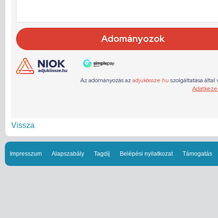
Vissza
Impresszum
Alapszabály
Tagdíj
Belépési nyilatkozat
Támogatás