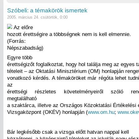
Szóbeli: a témakörök ismertek
2005. március 24. csütörtök, 0:00
Az előre
hozott érettségire a többségnek nem is kell elmennie.
(Forrás:
Népszabadság)
Egyre több
érettségizőt foglalkoztat, hogy hol találja meg az egyes 
tételeit – az Oktatási Minisztérium (OM) honlapján renge
vonatkozó kérdés. A témaköröket már régóta lehet tudn
az
érettségi részletes követelményeiről szóló ren
megtalálható
a szaktárca, illetve az Országos Közoktatási Értékelési 
Vizsgaközpont (OKÉV) honlapján (
www.om.hu
;
www.oke
Bár legkésőbb csak a vizsga előtt hatvan nappal kell
közzétenni, a középszintű tételeket az iskolák nagy rés