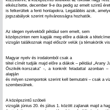
elkészítette, december 9-e óta pedig az emelt szintű érett
is felkerültek a fenti honlapokra. Legalábbis azok, amely
jogszabályok szerint nyilvánosságra hozhatók.
Az idegen nyelvekből például sem emelt, sem
középszinten nem kapják meg előre a diákok a tételcíme
vizsgán találkoznak majd először velük (a témakörök vis
Magyar nyelv és irodalomból csak a
tétel címét tudják majd előre a diákok – például „Arany 
Őszikék-korszaka” -, a konkrét feladattal azonban 
alapján
és milyen szempontok szerint kell bemutatni – csak a v
szembesülnek.
A középszintű szóbeli
vizsgák június 20. és július 1. között zajlanak majd a 