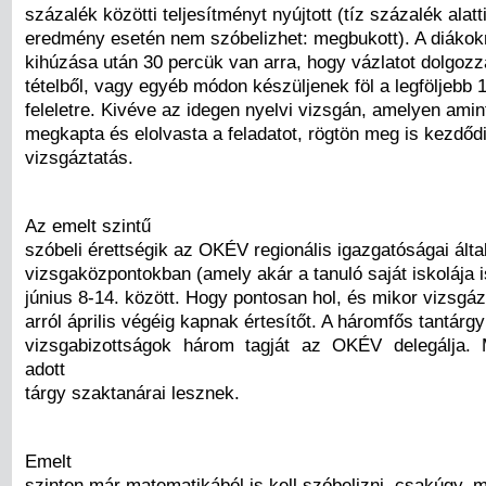
százalék közötti teljesítményt nyújtott (tíz százalék alatti
eredmény esetén nem szóbelizhet: megbukott). A diákokn
kihúzása után 30 percük van arra, hogy vázlatot dolgozz
tételből, vagy egyéb módon készüljenek föl a legföljebb 
feleletre. Kivéve az idegen nyelvi vizsgán, amelyen amin
megkapta és elolvasta a feladatot, rögtön meg is kezdőd
vizsgáztatás.
Az emelt szintű
szóbeli érettségik az OKÉV regionális igazgatóságai által 
vizsgaközpontokban (amely akár a tanuló saját iskolája i
június 8-14. között. Hogy pontosan hol, és mikor vizsgá
arról április végéig kapnak értesítőt. A háromfős tantárgy
vizsgabizottságok három tagját az OKÉV delegálja.
adott
tárgy szaktanárai lesznek.
Emelt
szinten már matematikából is kell szóbelizni, csakúgy, m