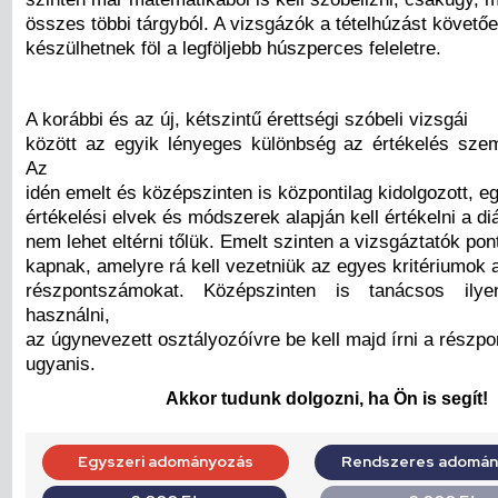
összes többi tárgyból. A vizsgázók a tételhúzást követőe
készülhetnek föl a legföljebb húszperces feleletre.
A korábbi és az új, kétszintű érettségi szóbeli vizsgái
között az egyik lényeges különbség az értékelés sze
Az
idén emelt és középszinten is központilag kidolgozott, 
értékelési elvek és módszerek alapján kell értékelni a diá
nem lehet eltérni tőlük. Emelt szinten a vizsgáztatók pon
kapnak, amelyre rá kell vezetniük az egyes kritériumok a
részpontszámokat. Középszinten is tanácsos ilye
használni,
az úgynevezett osztályozóívre be kell majd írni a részp
ugyanis.
Akkor tudunk dolgozni, ha Ön is segít!