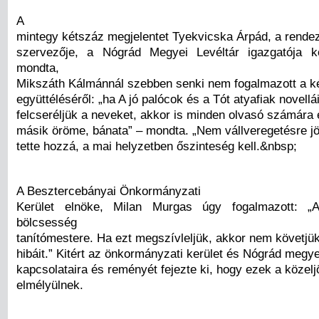
A
mintegy kétszáz megjelentet Tyekvicska Árpád, a rende
szervezője, a Nógrád Megyei Levéltár igazgatója kö
mondta,
Mikszáth Kálmánnál szebben senki nem fogalmazott a k
együttéléséről: „ha A jó palócok és a Tót atyafiak novellá
felcseréljük a neveket, akkor is minden olvasó számára 
másik öröme, bánata” – mondta. „Nem vállveregetésre jö
tette hozzá, a mai helyzetben őszinteség kell.&nbsp;
A Besztercebányai Önkormányzati
Kerület elnöke, Milan Murgas úgy fogalmazott: „
bölcsesség
tanítómestere. Ha ezt megszívleljük, akkor nem követjük
hibáit.” Kitért az önkormányzati kerület és Nógrád megye
kapcsolataira és reményét fejezte ki, hogy ezek a közel
elmélyülnek.