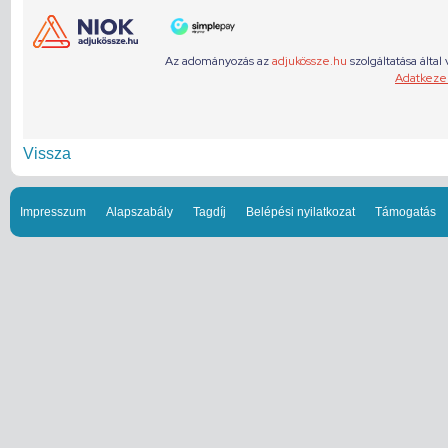
Vissza
Impresszum
Alapszabály
Tagdíj
Belépési nyilatkozat
Támogatás