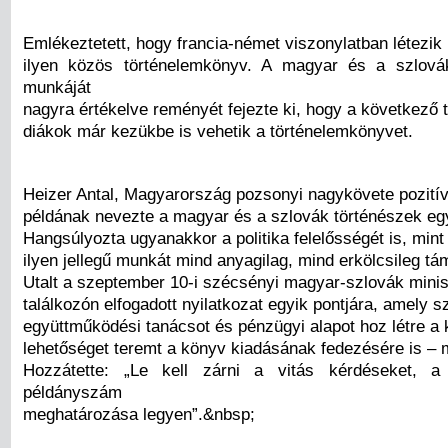
Emlékeztetett, hogy francia-német viszonylatban létezik
ilyen közös történelemkönyv. A magyar és a szlov
munkáját
nagyra értékelve reményét fejezte ki, hogy a következő 
diákok már kezükbe is vehetik a történelemkönyvet.
Heizer Antal, Magyarország pozsonyi nagykövete pozití
példának nevezte a magyar és a szlovák történészek eg
Hangsúlyozta ugyanakkor a politika felelősségét is, min
ilyen jellegű munkát mind anyagilag, mind erkölcsileg tám
Utalt a szeptember 10-i szécsényi magyar-szlovák minis
találkozón elfogadott nyilatkozat egyik pontjára, amely sz
együttműködési tanácsot és pénzügyi alapot hoz létre a 
lehetőséget teremt a könyv kiadásának fedezésére is – m
Hozzátette: „Le kell zárni a vitás kérdéseket, 
példányszám
meghatározása legyen”.&nbsp;