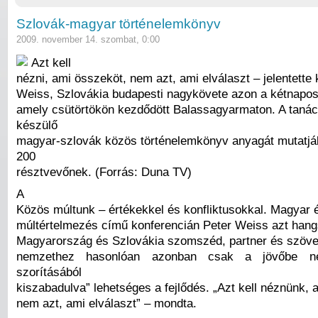
Szlovák-magyar történelemkönyv
2009. november 14. szombat, 0:00
Azt kell
nézni, ami összeköt, nem azt, ami elválaszt – jelentette 
Weiss, Szlovákia budapesti nagykövete azon a kétnapos
amely csütörtökön kezdődött Balassagyarmaton. A taná
készülő
magyar-szlovák közös történelemkönyv anyagát mutatjá
200
résztvevőnek. (Forrás: Duna TV)
A
Közös múltunk – értékekkel és konfliktusokkal. Magyar 
múltértelmezés című konferencián Peter Weiss azt hang
Magyarország és Szlovákia szomszéd, partner és szövet
nemzethez hasonlóan azonban csak a jövőbe n
szorításából
kiszabadulva” lehetséges a fejlődés. „Azt kell néznünk, 
nem azt, ami elválaszt” – mondta.