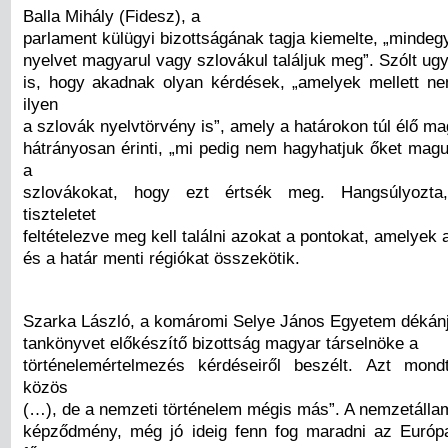
Balla Mihály (Fidesz), a
parlament külügyi bizottságának tagja kiemelte, „mindeg
nyelvet magyarul vagy szlovákul találjuk meg”. Szólt ug
is, hogy akadnak olyan kérdések, „amelyek mellett n
ilyen
a szlovák nyelvtörvény is”, amely a határokon túl élő m
hátrányosan érinti, „mi pedig nem hagyhatjuk őket magu
a
szlovákokat, hogy ezt értsék meg. Hangsúlyozta
tiszteletet
feltételezve meg kell találni azokat a pontokat, amelyek 
és a határ menti régiókat összekötik.
Szarka László, a komáromi Selye János Egyetem dékánj
tankönyvet előkészítő bizottság magyar társelnöke a
történelemértelmezés kérdéseiről beszélt. Azt mond
közös
(…), de a nemzeti történelem mégis más”. A nemzetállam
képződmény, még jó ideig fenn fog maradni az Európ