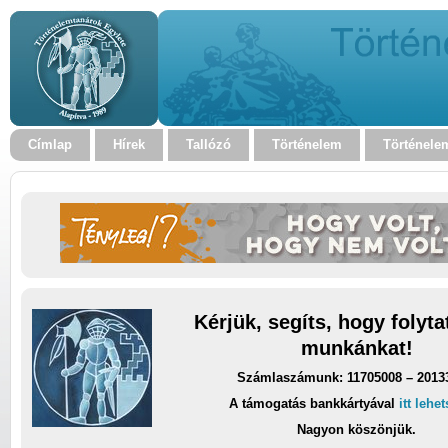
Címlap
Hírek
Tallózó
Történelem
Történele
Kérjük, segíts, hogy folyt
munkánkat!
Számlaszámunk: 11705008 – 2013
A támogatás bankkártyával
itt lehe
Nagyon köszönjük.