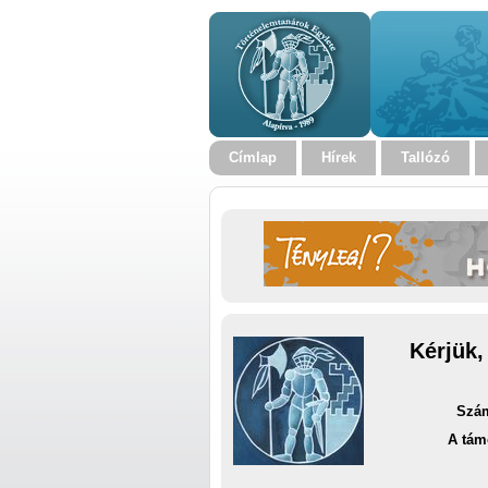
Címlap
Hírek
Tallózó
Kérjük,
Szám
A tám