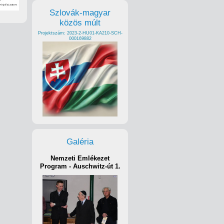
Szlovák-magyar
közös múlt
Projektszám: 2023-2-HU01-KA210-SCH-
000169882
Galéria
Nemzeti Emlékezet
Program - Auschwitz-út 1.