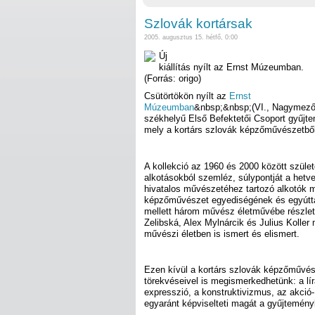
Szlovák kortársak
2005. augusztus 15. hétfő, 0:00
Új
kiállítás nyílt az Ernst Múzeumban.
(Forrás: origo)
Csütörtökön nyílt az
Ernst
Múzeumban
&nbsp;&nbsp;(VI., Nagymező 
székhelyű Első Befektetői Csoport gyűjtem
mely a kortárs szlovák képzőművészetből 
A kollekció az 1960 és 2000 között szület
alkotásokból szemléz, súlypontját a het
hivatalos művészetéhez tartozó alkotók m
képzőművészet egyediségének és egyútt
mellett három művész életművébe részlet
Zelibská, Alex Mylnárcik és Julius Koll
művészi életben is ismert és elismert.
Ezen kívül a kortárs szlovák képzőművés
törekvéseivel is megismerkedhetünk: a líra
expresszió, a konstruktivizmus, az akció
egyaránt képviselteti magát a gyűjtemény