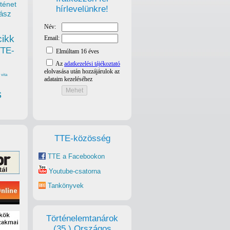
ténet
hírlevelünkre!
ász
cikk
TTE-
vita
s
TTE-közösség
TTE a Facebookon
Youtube-csatorna
Tankönyvek
Történelemtanárok
(35.) Országos