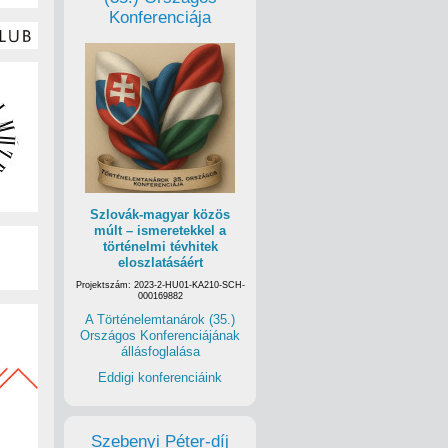
Konferenciája
Szlovák-magyar közös
múlt – ismeretekkel a
történelmi tévhitek
eloszlatásáért
Projektszám: 2023-2-HU01-KA210-SCH-
000169882
A Történelemtanárok (35.)
Országos Konferenciájának
állásfoglalása
Eddigi konferenciáink
Szebenyi Péter-díj