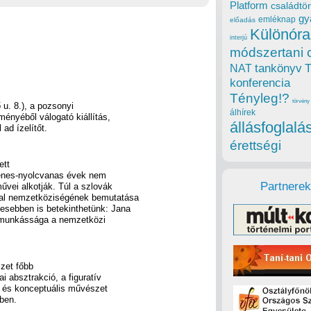
Platform
családtör
gy
emléknap
előadás
Különóra
interjú
módszertani 
tankönyv
NAT
konferencia
Tényleg!?
törvény
u. 8.), a pozsonyi
álhírek
ényéből válogató kiállítás,
állásfoglalá
ad ízelítőt.
érettségi
ett
venes-nyolcvanas évek nem
Partnerek
űvei alkotják. Túl a szlovák
al nemzetköziségének bemutatása
esebben is betekinthetünk: Jana
er munkássága a nemzetközi
zet főbb
i absztrakció, a figuratív
- és konceptuális művészet
ben.