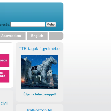
eresés:
Adatvédelem
English
TTE-tagok figyelmébe:
Éljen a lehetőséggel!
civil
Iratkozzon fel