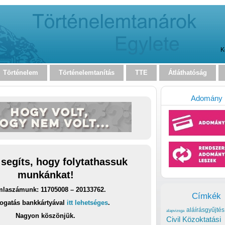
K
Történelem
Történelemtanítás
TTE
Átláthatóság
Adomány
 segíts, hogy folytathassuk
munkánkat!
laszámunk: 11705008 – 20133762.
Címkék
ogatás bankkártyával
itt lehetséges
.
aláírásgyűjtés
alapvizsga
Nagyon köszönjük.
Civil Közoktatási