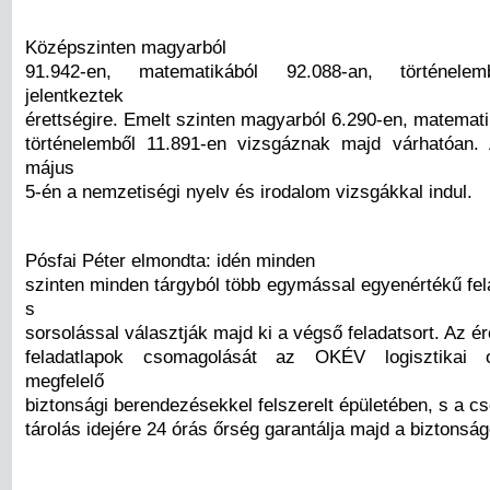
Középszinten magyarból
91.942-en, matematikából 92.088-an, történelem
jelentkeztek
érettségire. Emelt szinten magyarból 6.290-en, matemati
történelemből 11.891-en vizsgáznak majd várhatóan.
május
5-én a nemzetiségi nyelv és irodalom vizsgákkal indul.
Pósfai Péter elmondta: idén minden
szinten minden tárgyból több egymással egyenértékű fel
s
sorsolással választják majd ki a végső feladatsort. Az ér
feladatlapok csomagolását az OKÉV logisztikai o
megfelelő
biztonsági berendezésekkel felszerelt épületében, s a 
tárolás idejére 24 órás őrség garantálja majd a biztonság