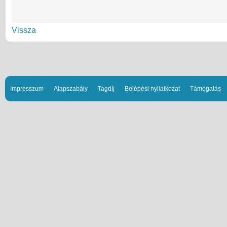
Vissza
Impresszum
Alapszabály
Tagdíj
Belépési nyilatkozat
Támogatás