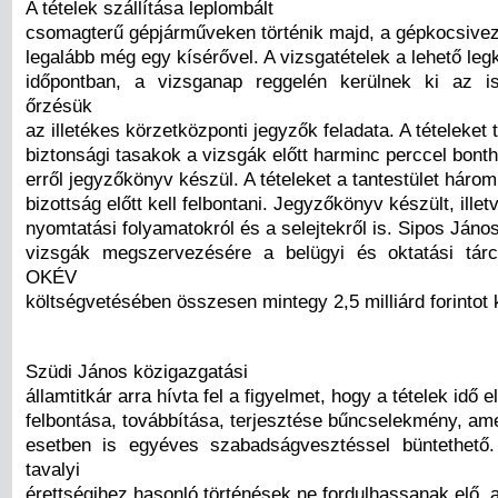
A tételek szállítása leplombált
csomagterű gépjárműveken történik majd, a gépkocsivez
legalább még egy kísérővel. A vizsgatételek a lehető leg
időpontban, a vizsganap reggelén kerülnek ki az is
őrzésük
az illetékes körzetközponti jegyzők feladata. A tételeket
biztonsági tasakok a vizsgák előtt harminc perccel bontha
erről jegyzőkönyv készül. A tételeket a tantestület három 
bizottság előtt kell felbontani. Jegyzőkönyv készült, illet
nyomtatási folyamatokról és a selejtekről is. Sipos Jáno
vizsgák megszervezésére a belügyi és oktatási tárc
OKÉV
költségvetésében összesen mintegy 2,5 milliárd forintot k
Szüdi János közigazgatási
államtitkár arra hívta fel a figyelmet, hogy a tételek idő el
felbontása, továbbítása, terjesztése bűncselekmény, am
esetben is egyéves szabadságvesztéssel büntethető.
tavalyi
érettségihez hasonló történések ne fordulhassanak elő, a