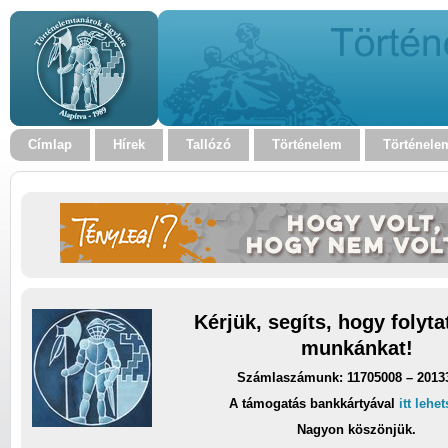
Címlap
Hírek
Tallózó
Történelem
Történele
Kérjük, segíts, hogy folyt
munkánkat!
Számlaszámunk: 11705008 – 2013
A támogatás bankkártyával
itt lehe
Nagyon köszönjük.