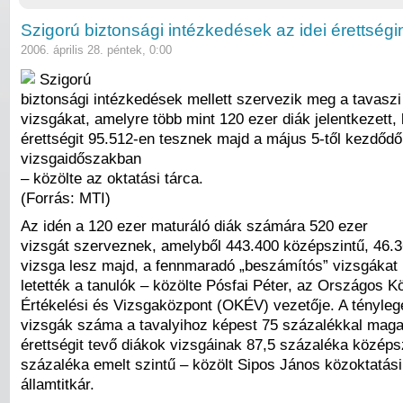
Szigorú biztonsági intézkedések az idei érettségi
2006. április 28. péntek, 0:00
Szigorú
biztonsági intézkedések mellett szervezik meg a tavaszi 
vizsgákat, amelyre több mint 120 ezer diák jelentkezett,
érettségit 95.512-en tesznek majd a május 5-től kezdődő
vizsgaidőszakban
– közölte az oktatási tárca.
(Forrás: MTI)
Az idén a 120 ezer maturáló diák számára 520 ezer
vizsgát szerveznek, amelyből 443.400 középszintű, 46.3
vizsga lesz majd, a fennmaradó „beszámítós” vizsgákat
letették a tanulók – közölte Pósfai Péter, az Országos K
Értékelési és Vizsgaközpont (OKÉV) vezetője. A tényleg
vizsgák száma a tavalyihoz képest 75 százalékkal maga
érettségit tevő diákok vizsgáinak 87,5 százaléka középsz
százaléka emelt szintű – közölt Sipos János közoktatási
államtitkár.