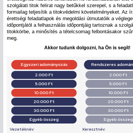
szolgálati titok felirat nagy betűkkel szerepel, s a felada
formailag teljesítik a titokvédelmi követelményeket. Az ír
érettségi feladatlapok és megoldási útmutatóik a véglege
időpontjától a felhasználás időpontjáig tartoznak a szolgá
titokkörbe, a minősítés a tételcsomag felbontásakor szű
meg.
Akkor tudunk dolgozni, ha Ön is segít!