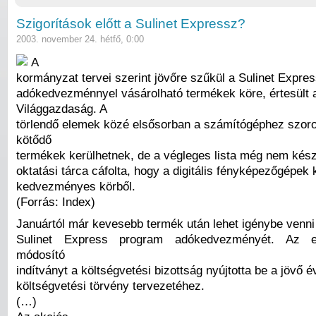
Szigorítások előtt a Sulinet Expressz?
2003. november 24. hétfő, 0:00
A
kormányzat tervei szerint jövőre szűkül a Sulinet Expr
adókedvezménnyel vásárolható termékek köre, értesült 
Világgazdaság. A
törlendő elemek közé elsősorban a számítógéphez szo
kötődő
termékek kerülhetnek, de a végleges lista még nem készü
oktatási tárca cáfolta, hogy a digitális fényképezőgépek 
kedvezményes körből.
(Forrás: Index)
Januártól már kevesebb termék után lehet igénybe venni
Sulinet Express program adókedvezményét. Az e
módosító
indítványt a költségvetési bizottság nyújtotta be a jövő é
költségvetési törvény tervezetéhez.
(…)