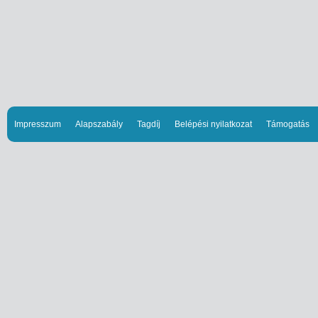
Impresszum
Alapszabály
Tagdíj
Belépési nyilatkozat
Támogatás