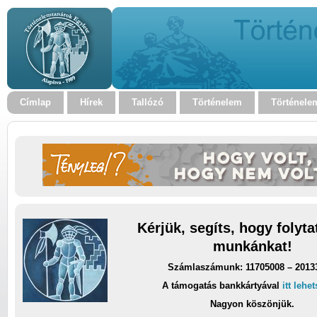
Címlap
Hírek
Tallózó
Történelem
Történele
Kérjük, segíts, hogy folyt
munkánkat!
Számlaszámunk: 11705008 – 2013
A támogatás bankkártyával
itt lehe
Nagyon köszönjük.