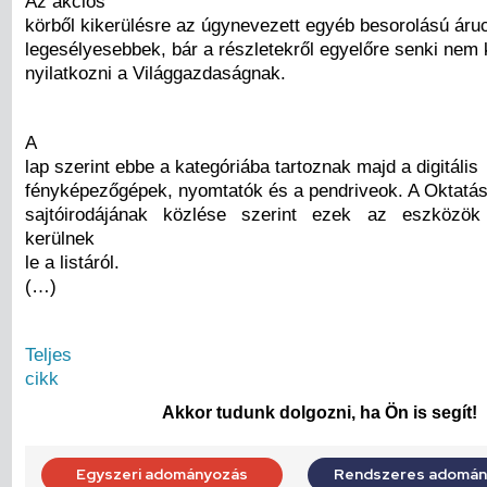
Az akciós
körből kikerülésre az úgynevezett egyéb besorolású áru
legesélyesebbek, bár a részletekről egyelőre senki nem 
nyilatkozni a Világgazdaságnak.
A
lap szerint ebbe a kategóriába tartoznak majd a digitális
fényképezőgépek, nyomtatók és a pendriveok. A Oktatás
sajtóirodájának közlése szerint ezek az eszközö
kerülnek
le a listáról.
(…)
Teljes
cikk
Akkor tudunk dolgozni, ha Ön is segít!