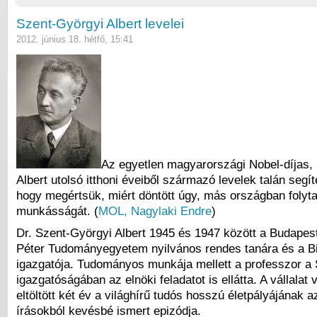
Szent-Györgyi Albert levelei
2012. június 18. hétfő, 15:41
Az egyetlen magyarországi Nobel-díjas,
Albert utolsó itthoni éveiből származó levelek talán segí
hogy megértsük, miért döntött úgy, más országban folyt
munkásságát. (
MOL, Nagylaki Endre
)
Dr. Szent-Györgyi Albert 1945 és 1947 között a Budape
Péter Tudományegyetem nyilvános rendes tanára és a Bi
igazgatója. Tudományos munkája mellett a professzor a S
igazgatóságában az elnöki feladatot is ellátta. A vállalat
eltöltött két év a világhírű tudós hosszú életpályájának az
írásokból kevésbé ismert epizódja.