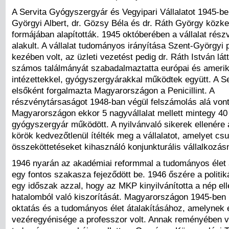
A Servita Gyógyszergyár és Vegyipari Vállalatot 1945-be
Györgyi Albert, dr. Gözsy Béla és dr. Ráth György közke
formájában alapították. 1945 októberében a vállalat rés
alakult. A vállalat tudományos irányítása Szent-Györgyi 
kezében volt, az üzleti vezetést pedig dr. Ráth István látta
számos találmányát szabadalmaztatta európai és amerik
intézettekkel, gyógyszergyárakkal működtek együtt. A Se
elsőként forgalmazta Magyarországon a Penicillint. A
részvénytársaságot 1948-ban végül felszámolás alá von
Magyarországon ekkor 5 nagyvállalat mellett mintegy 40
gyógyszergyár működött. A nyilvánvaló sikerek ellenére
körök kedvezőtlenül ítélték meg a vállalatot, amelyet csu
összeköttetéseket kihasználó konjunkturális vállalkozásn
1946 nyarán az akadémiai reformmal a tudományos élet 
egy fontos szakasza fejeződött be. 1946 őszére a politik
egy időszak azzal, hogy az MKP kinyilvánította a nép el
hatalomból való kiszorítását. Magyarországon 1945-ben 
oktatás és a tudományos élet átalakításához, amelynek 
vezéregyénisége a professzor volt. Annak reményében vá