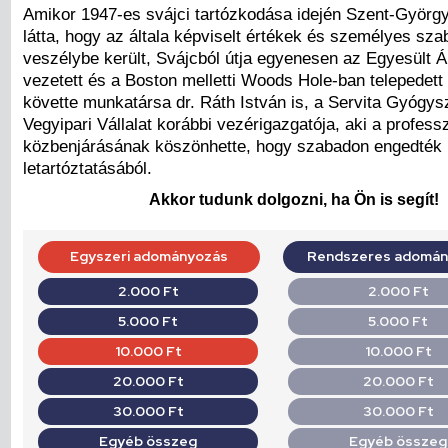
Amikor 1947-es svájci tartózkodása idején Szent-György
látta, hogy az általa képviselt értékek és személyes sz
veszélybe került, Svájcból útja egyenesen az Egyesült 
vezetett és a Boston melletti Woods Hole-ban telepedett
követte munkatársa dr. Ráth István is, a Servita Gyógys
Vegyipari Vállalat korábbi vezérigazgatója, aki a profess
közbenjárásának köszönhette, hogy szabadon engedték
letartóztatásából.
Akkor tudunk dolgozni, ha Ön is segít!