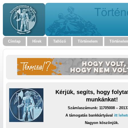
Címlap
Hírek
Tallózó
Történelem
Történele
Kérjük, segíts, hogy folyt
munkánkat!
Számlaszámunk: 11705008 – 2013
A támogatás bankkártyával
itt lehe
Nagyon köszönjük.