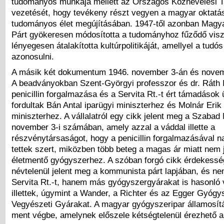
tudományos munkája mellett az Országos Köznevelési 
vezetését, hogy tevékeny részt vegyen a magyar oktatás
tudományos élet megújításában. 1947-től azonban Mag
Párt gyökeresen módosította a tudományhoz fűződő vis
lényegesen átalakította kultúrpolitikáját, amellyel a tudó
azonosulni.
A másik két dokumentum 1946. november 3-án és novemb
A beadványokban Szent-Györgyi professzor és dr. Ráth 
penicillin forgalmazása és a Servita Rt.-t ért támadások
fordultak Bán Antal iparügyi miniszterhez és Molnár Erik 
miniszterhez. A vállalatról egy cikk jelent meg a Szabad
november 3-i számában, amely azzal a váddal illette a
részvénytársaságot, hogy a penicillin forgalmazásával 
tettek szert, miközben több beteg a magas ár miatt nem 
életmentő gyógyszerhez. A szóban forgó cikk érdekessé
névtelenül jelent meg a kommunista párt lapjában, és n
Servita Rt.-t, hanem más gyógyszergyárakat is hasonló
illettek, úgymint a Wander, a Richter és az Egger Gyógy
Vegyészeti Gyárakat. A magyar gyógyszeripar államosít
ment végbe, amelynek előszele kétségtelenül érezhető az