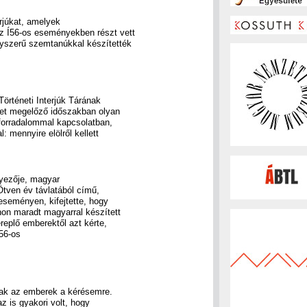
rjúkat, amelyek
z Í56-os eseményekben részt vett
gyszerű szemtanúkkal készítették
örténeti Interjúk Tárának
ket megelőző időszakban olyan
 forradalommal kapcsolatban,
 mennyire elölről kellett
yezője, magyar
tven év távlatából című,
eseményen, kifejtette, hogy
hon maradt magyarral készített
replő emberektől azt kérte,
56-os
tak az emberek a kérésemre.
az is gyakori volt, hogy