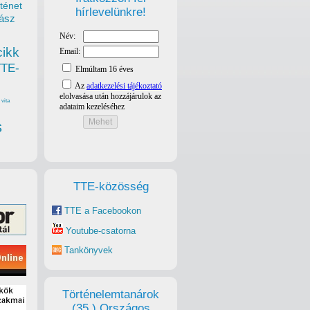
ténet
hírlevelünkre!
ász
cikk
TTE-
vita
s
TTE-közösség
TTE a Facebookon
Youtube-csatorna
Tankönyvek
Történelemtanárok
(35.) Országos