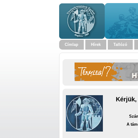
Címlap
Hírek
Tallózó
Kérjük,
Szám
A tám