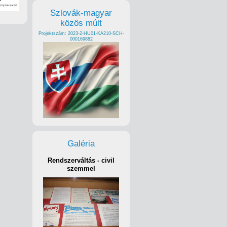
Szlovák-magyar
közös múlt
Projektszám: 2023-2-HU01-KA210-SCH-
000169882
Galéria
Rendszerváltás - civil
szemmel