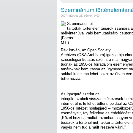
Szeminárium történelemtaná
2007. március 23. péntek, 0:00
Szemináriumot
tartottak történelemtanárok számára 
mélyinterjúval való bemutatásáról csütör
(Forrás:
MTI)
Rév István, az Open Society
Archives (OSA Archívum) igazgatója elmo
szociológiai kutatás szerint a mai magya
tudnak az 1956-os forradalom eseményeirő
tanároknak bemutassa az úgynevezett oral
sokkal közelebb lehet hozni az ötven éve 
tette hozzá.
Az igazgató szerint az
interjúk, szóbeli visszaemlékezések bem
internetről is le lehet tölteni, például az
1956-os Intézet honlapjáról – mozaikszerű
eseményeit, így felkeltve az érdeklődést a
„Közel hozni a múltat, azonban nagyon ve
tesszük a történelmet, akkor a történelem
vagyis nem tud a múlt részévé válni.”