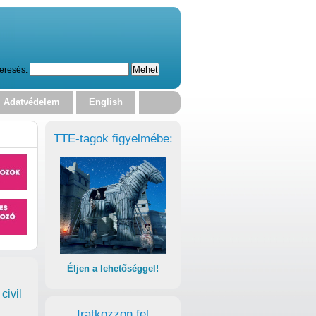
eresés:
Adatvédelem
English
TTE-tagok figyelmébe:
Éljen a lehetőséggel!
civil
Iratkozzon fel