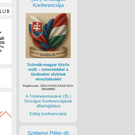
Konferenciája
Szlovák-magyar közös
múlt – ismeretekkel a
történelmi tévhitek
eloszlatásáért
Projektszám: 2023-2-HU01-KA210-SCH-
000169882
A Történelemtanárok (35.)
Országos Konferenciájának
állásfoglalása
Eddigi konferenciáink
Szebenyi Péter-díj