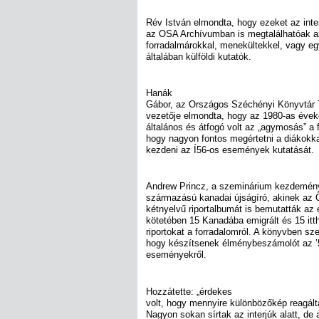
Rév István elmondta, hogy ezeket az inte
az OSA Archívumban is megtalálhatóak a
forradalmárokkal, menekültekkel, vagy e
általában külföldi kutatók.
Hanák
Gábor, az Országos Széchényi Könyvtár T
vezetője elmondta, hogy az 1980-as éve
általános és átfogó volt az „agymosás” a
hogy nagyon fontos megértetni a diákokkal:
kezdeni az Í56-os események kutatását.
Andrew Princz, a szeminárium kezdemén
származású kanadai újságíró, akinek az Ö
kétnyelvű riportalbumát is bemutatták az 
kötetében 15 Kanadába emigrált és 15 itt
riportokat a forradalomról. A könyvben sze
hogy készítsenek élménybeszámolót az ’
eseményekről.
Hozzátette: „érdekes
volt, hogy mennyire különbözőkép reagál
Nagyon sokan sírtak az interjúk alatt, de 