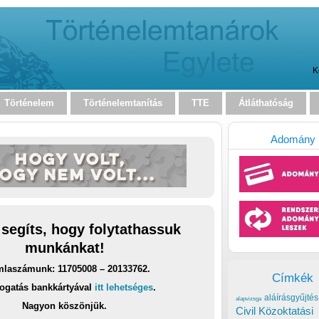
K
Történelem
Történelemtanítás
TTE
Átláthatóság
Adomány
 segíts, hogy folytathassuk
munkánkat!
laszámunk: 11705008 – 20133762.
Címkék
ogatás bankkártyával
itt lehetséges
.
aláírásgyűjtés
alapvizsga
Nagyon köszönjük.
Civil Közoktatási