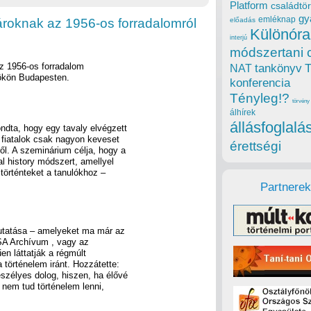
Platform
családtör
gy
emléknap
roknak az 1956-os forradalomról
előadás
Különóra
interjú
módszertani 
az 1956-os forradalom
tankönyv
NAT
tökön Budapesten.
konferencia
Tényleg!?
törvény
álhírek
állásfoglalá
ndta, hogy egy tavaly elvégzett
r fiatalok csak nagyon keveset
érettségi
l. A szeminárium célja, hogy a
 history módszert, amellyel
történteket a tanulókhoz –
Partnerek
utatása – amelyeket ma már az
 OSA Archívum , vagy az
en láttatják a régmúlt
 történelem iránt. Hozzátette:
szélyes dolog, hiszen, ha élővé
 nem tud történelem lenni,