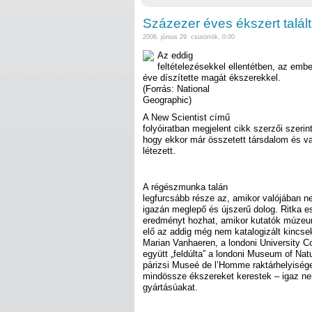
Százezer éves ékszert talál
2006. június 29. csütörtök, 0:00
Az eddig
feltételezésekkel ellentétben, az em
éve díszítette magát ékszerekkel.
(Forrás: National
Geographic)
A New Scientist című
folyóiratban megjelent cikk szerzői szerint
hogy ekkor már összetett társdalom és va
létezett.
A régészmunka talán
legfurcsább része az, amikor valójában ne
igazán meglepő és újszerű dolog. Ritka 
eredményt hozhat, amikor kutatók múzeu
elő az addig még nem katalogizált kincse
Marian Vanhaeren, a londoni University Col
együtt „feldúlta” a londoni Museum of Natu
párizsi Museé de l’Homme raktárhelyiségeit
mindössze ékszereket kerestek – igaz 
gyártásúakat.