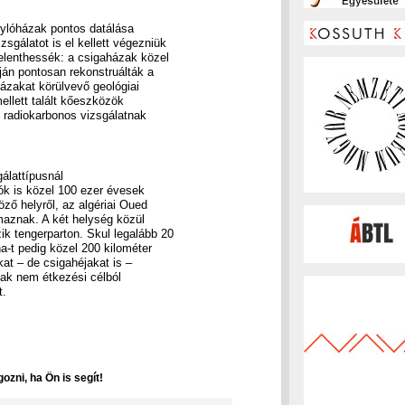
agylóházak pontos datálása
sgálatot is el kellett végezniük
elenthessék: a csigaházak közel
ján pontosan rekonstruálták a
ázakat körülvevő geológiai
ellett talált kőeszközök
n radiokarbonos vizsgálatnak
lattípusnál
ók is közel 100 ezer évesek
öző helyről, az algériai Oued
maznak. A két helység közül
 tengerparton. Skul legalább 20
a-t pedig közel 200 kilométer
kat – de csigahéjakat is –
sak nem étkezési célból
t.
ozni, ha Ön is segít!