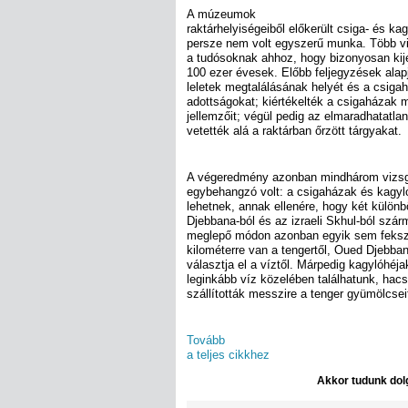
A múzeumok
raktárhelyiségeiből előkerült csiga- és k
persze nem volt egyszerű munka. Több viz
a tudósoknak ahhoz, hogy bizonyosan kij
100 ezer évesek. Előbb feljegyzések alap
leletek megtalálásának helyét és a csigah
adottságokat; kiértékelték a csigaházak m
jellemzőit; végül pedig az elmaradhatatla
vetették alá a raktárban őrzött tárgyakat.
A végeredmény azonban mindhárom vizsgá
egybehangzó volt: a csigaházak és kagyl
lehetnek, annak ellenére, hogy két különb
Djebbana-ból és az izraeli Skhul-ból szár
meglepő módon azonban egyik sem fekszik
kilométerre van a tengertől, Oued Djebban
választja el a víztől. Márpedig kagylóhéja
leginkább víz közelében találhatunk, hac
szállították messzire a tenger gyümölcsei
Tovább
a teljes cikkhez
Akkor tudunk dolg