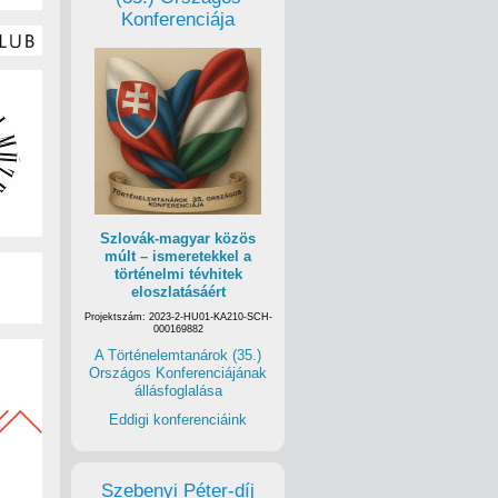
Konferenciája
Szlovák-magyar közös
múlt – ismeretekkel a
történelmi tévhitek
eloszlatásáért
Projektszám: 2023-2-HU01-KA210-SCH-
000169882
A Történelemtanárok (35.)
Országos Konferenciájának
állásfoglalása
Eddigi konferenciáink
Szebenyi Péter-díj