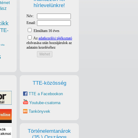
ténet
hírlevelünkre!
ász
cikk
TTE-
vita
s
TTE-közösség
TTE a Facebookon
Youtube-csatorna
Tankönyvek
Történelemtanárok
(35.) Országos