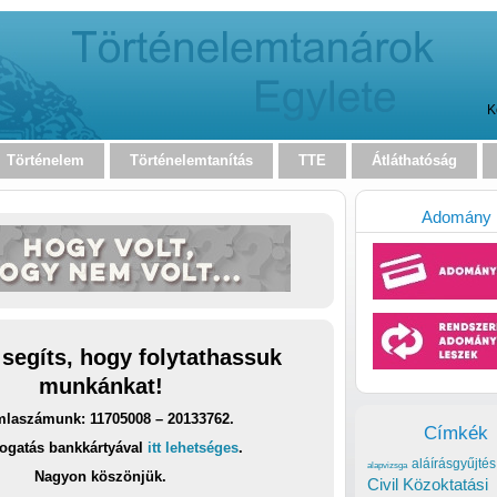
K
Történelem
Történelemtanítás
TTE
Átláthatóság
Adomány
 segíts, hogy folytathassuk
munkánkat!
laszámunk: 11705008 – 20133762.
Címkék
ogatás bankkártyával
itt lehetséges
.
aláírásgyűjtés
alapvizsga
Nagyon köszönjük.
Civil Közoktatási