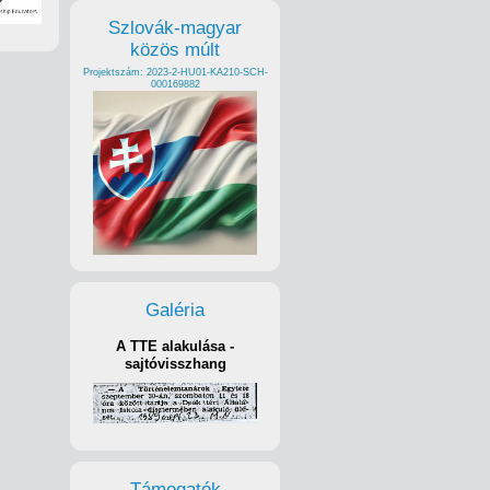
Szlovák-magyar
közös múlt
Projektszám: 2023-2-HU01-KA210-SCH-
000169882
Galéria
A TTE alakulása -
sajtóvisszhang
Támogatók