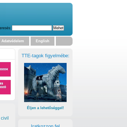
eresés:
Adatvédelem
English
TTE-tagok figyelmébe:
Éljen a lehetőséggel!
civil
Iratkozzon fel