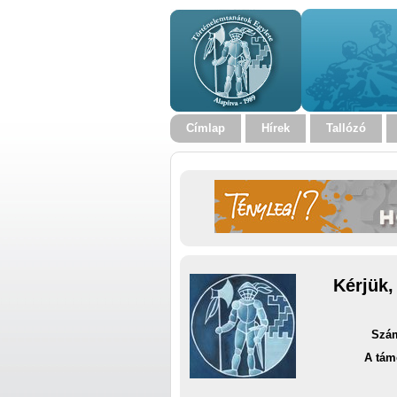
Címlap
Hírek
Tallózó
Kérjük,
Szám
A tám