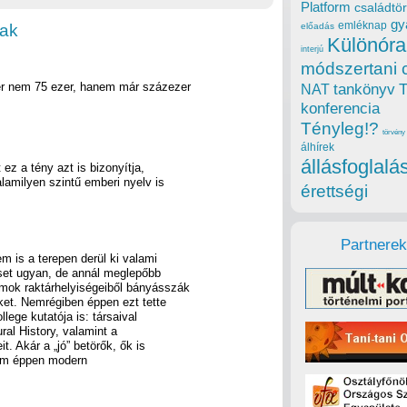
Platform
családtör
gy
emléknap
tak
előadás
Különóra
interjú
módszertani 
ber nem 75 ezer, hanem már százezer
tankönyv
NAT
konferencia
Tényleg!?
törvény
álhírek
állásfoglalá
 ez a tény azt is bizonyítja,
lamilyen szintű emberi nyelv is
érettségi
Partnerek
m is a terepen derül ki valami
eset ugyan, de annál meglepőbb
mok raktárhelyiségeiből bányásszák
ket. Nemrégiben éppen ezt tette
lege kutatója is: társaival
ral History, valamint a
. Akár a „jó” betörők, ők is
nem éppen modern