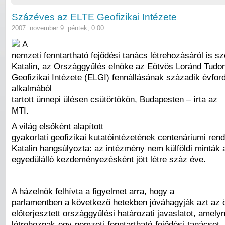
Százéves az ELTE Geofizikai Intézete
2007. november 9. péntek, 0:00
A
nemzeti fenntartható fejődési tanács létrehozásáról is szó
Katalin, az Országgyűlés elnöke az Eötvös Loránd Tu
Geofizikai Intézete (ELGI) fennállásának századik évford
alkalmából
tartott ünnepi ülésen csütörtökön, Budapesten – írta az
MTI.
A világ elsőként alapított
gyakorlati geofizikai kutatóintézetének centenáriumi ren
Katalin hangsúlyozta: az intézmény nem külföldi minták 
egyedülálló kezdeményezésként jött létre száz éve.
A házelnök felhívta a figyelmet arra, hogy a
parlamentben a következő hetekben jóváhagyják azt az öt
előterjesztett országgyűlési határozati javaslatot, amely
létrehoznak egy nemzeti fenntartható fejődési tanácsot.