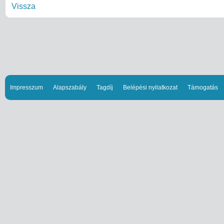
Vissza
Impresszum
Alapszabály
Tagdíj
Belépési nyilatkozat
Támogatás