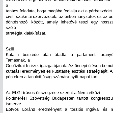
a
tanács feladata, hogy magába foglalja azt a párbeszédet 
civil, szakmai szervezetek, az önkormányzatok és az o
döntéshozói között, amely lehetővé teszi egy hossz
szóló
stratégia kialakítását.
Szili
Katalin beszéde után átadta a parlamenti aranyé
Tamásnak, a
Geofizikai Intézet igazgatójának. Az ünnepi ülésen bemu
kutatási eredményeit és kutatásfejlesztési stratégiáját. A
pénteken a tanulóifjúság számára nyílt napot tart.
Az ELGI írásos összegzése szerint a Nemzetközi
Földmérési Szövetség Budapesten tartott kongressz
ismerve
Eötvös Loránd eredményeit a torziós ingával és 