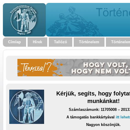
Címlap
Hírek
Tallózó
Történelem
Történele
Kérjük, segíts, hogy folyt
munkánkat!
Számlaszámunk: 11705008 – 2013
A támogatás bankkártyával
itt lehe
Nagyon köszönjük.