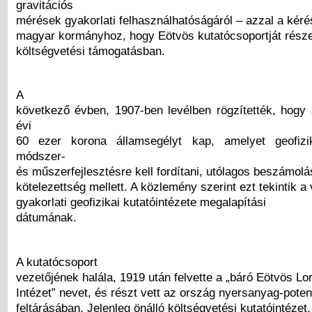
gravitációs
mérések gyakorlati felhasználhatóságáról – azzal a kérés
magyar kormányhoz, hogy Eötvös kutatócsoportját része
költségvetési támogatásban.
A
következő évben, 1907-ben levélben rögzítették, hogy 
évi
60 ezer korona államsegélyt kap, amelyet geofizi
módszer-
és műszerfejlesztésre kell fordítani, utólagos beszámolá
kötelezettség mellett. A közlemény szerint ezt tekintik a 
gyakorlati geofizikai kutatóintézete megalapítási
dátumának.
A kutatócsoport
vezetőjének halála, 1919 után felvette a „báró Eötvös Lo
Intézet” nevet, és részt vett az ország nyersanyag-poten
feltárásában. Jelenleg önálló költségvetési kutatóintéze