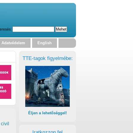
eresés:
Adatvédelem
English
TTE-tagok figyelmébe:
Éljen a lehetőséggel!
civil
Iratkozzon fel