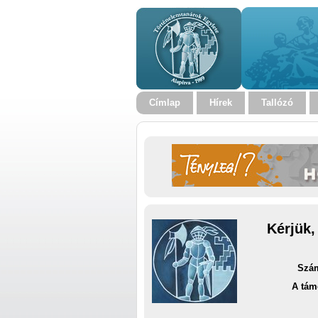
Címlap
Hírek
Tallózó
Kérjük,
Szám
A tám