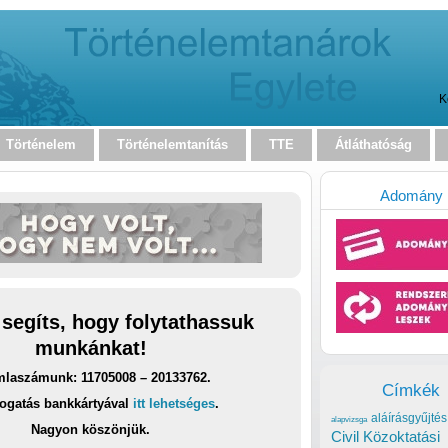
K
Történelem
Történelemtanítás
TTE
Átláthatóság
Adomány
 segíts, hogy folytathassuk
munkánkat!
laszámunk: 11705008 – 20133762.
Címkék
ogatás bankkártyával
itt lehetséges
.
aláírásgyűjtés
alapvizsga
Nagyon köszönjük.
Civil Közoktatási