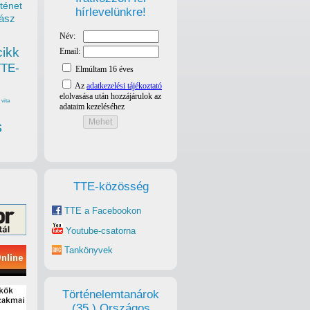
ténet
hírlevelünkre!
ász
cikk
TTE-
vita
s
TTE-közösség
TTE a Facebookon
Youtube-csatorna
Tankönyvek
Történelemtanárok
(35.) Országos