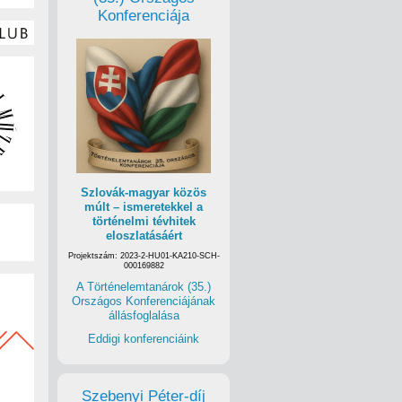
Konferenciája
Szlovák-magyar közös
múlt – ismeretekkel a
történelmi tévhitek
eloszlatásáért
Projektszám: 2023-2-HU01-KA210-SCH-
000169882
A Történelemtanárok (35.)
Országos Konferenciájának
állásfoglalása
Eddigi konferenciáink
Szebenyi Péter-díj