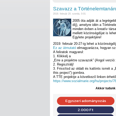
Szavazz a Történelemtanáro
2019. február 20. szerda, 0:01
2005 óta adják át a legrégebb
díj), amelyre idén a Történe
minden évben a kreatív társa
mellett közönségdíjat is leh
Egylete projektjére!
2019. február 20-27-ig lehet a közönségdí
Ez az útmutató
elmagyarázza, hogyan sza
A feliratok magyarul:
1. Klikkelj a
„Erre a projektre szavazok” (Angol verzió: 
2. Regisztrálj!
3. Frissítsd az oldalt és kattints ismét a 
this project”) gombra.
A TTE projektje a következő linken érhető 
https://www.sozialmarie.org/hu/projects/7
Akkor tudunk d