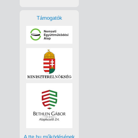
Támogatók
A tte.hu működésének