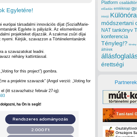
Platform
családtör
gy
emléknap
k Egyletére!
előadás
Különóra
interjú
módszertani 
i európai társadalmi innovációs díjat (SozialMarie-
lemtanárok Egylete is pályázik. Az elismeréssel
tankönyv
NAT
dalmi projekteket díjazzák. A szakmai zsűri díjai
konferencia
et nyerni. Kérjük, szavazzon a Történelemtanárok
Tényleg!?
törvény
álhírek
jra a szavazatokat leadni.
állásfoglalá
vazz néhány kattintással.
érettségi
„Voting for this project”) gombra.
„Erre a projektre szavazok” (Angol verzió: „Voting for
Partnerek
el (itt szavazhatsz február 27-ig):
693
olgozni, ha Ön is segít!