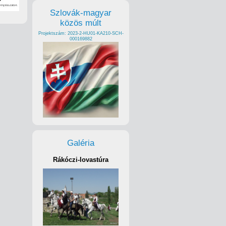
Szlovák-magyar
közös múlt
Projektszám: 2023-2-HU01-KA210-SCH-
000169882
Galéria
Rákóczi-lovastúra