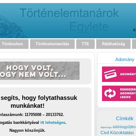
K
Történelem
Történelemtanítás
TTE
Átláthatóság
Adomány
 segíts, hogy folytathassuk
munkánkat!
laszámunk: 11705008 – 20133762.
Címkék
ogatás bankkártyával
itt lehetséges
.
aláírásgyűjtés
alapvizsga
Nagyon köszönjük.
Civil Közoktatási