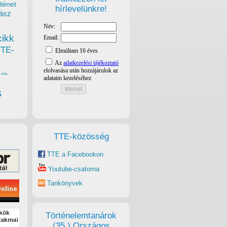
ténet
hírlevelünkre!
ász
cikk
TTE-
vita
s
TTE-közösség
TTE a Facebookon
Youtube-csatorna
Tankönyvek
Történelemtanárok
(35.) Országos