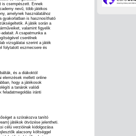
et is csempészett. Ennek
Academy nevű, több játékos
eny, amelynek használatához
a gyakorlatban is hasznosítható
zükségeltetik. A játék során a
árműveiket, valamint figyelik
y-adatait. A csapatmunka a
egítségével cserélnek
ab vizsgálatai szerint a játék
el folytatott eszmecsere és
óbálták, és a diákoktól
kai elemzések mellett online
 abban, hogy a játékosok
légíti a tanárok valódi
k feladatmegoldás iránti
tőséget a szórakozva tanító
am) játékok ötvözése jelentheti.
si célú verzióinak kidolgozása
fejlesztők alacsony költséggel