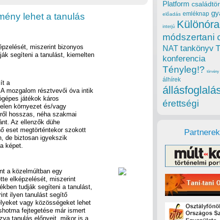
Platform
családtör
gy
emléknap
mény lehet a tanulás
előadás
Különóra
interjú
módszertani 
épzelését, miszerint bizonyos
tankönyv
NAT
k segíteni a tanulást, kiemelten
konferencia
Tényleg!?
törvény
álhírek
ít a
állásfoglalá
 A mozgalom résztvevői óva intik
tógépes játékok káros
érettségi
telen környezet és/vagy
eiről hosszas, néha szakmai
ánt. Az ellenzők dühe
ő eset megtörténtekor szokott
Partnerek
n, de biztosan igyekszik
 a képet.
nt a közelmúltban egy
te elképzelését, miszerint
ben tudják segíteni a tanulást,
nt ilyen tanulást segítő
élyeket vagy közösségeket lehet
ushotma fejtegetése már ismert
va tanulás előnyeit, mikor is a