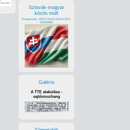
Szlovák-magyar
közös múlt
Projektszám: 2023-2-HU01-KA210-SCH-
000169882
Galéria
A TTE alakulása -
sajtóvisszhang
Támogatók