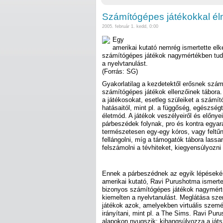
Számítógépes játékokkal él
2005. február 1. kedd, 0:00
Egy
amerikai kutató nemrég ismertette elk
számítógépes játékok nagymértékben tudjá
a nyelvtanulást.
(Forrás: SG)
Gyakorlatilag a kezdetektől erősnek szám
számítógépes játékok ellenzőinek tábora.
a játékosokat, esetleg szüleiket a számí
hatásaitól, mint pl. a függőség, egészség
életmód. A játékok veszélyeiről és előny
párbeszédek folynak, pro és kontra egyar
természetesen egy-egy kóros, vagy feltűn
fellángolni, míg a támogatók tábora lassa
felszámolni a tévhiteket, kiegyensúlyozni
Ennek a párbeszédnek az egyik lépéseké
amerikai kutató, Ravi Purushotma ismertet
bizonyos számítógépes játékok nagymérték
kiemelten a nyelvtanulást. Meglátása szeri
játékok azok, amelyekben virtuális szem
irányítani, mint pl. a The Sims. Ravi Pur
alapokon nyugszik: kihangsúlyozza a játsz