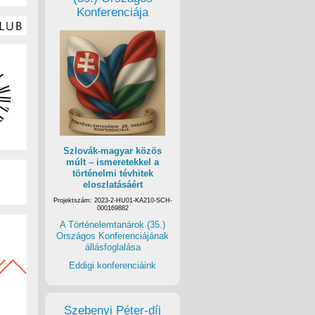
Konferenciája
Szlovák-magyar közös
múlt – ismeretekkel a
történelmi tévhitek
eloszlatásáért
Projektszám: 2023-2-HU01-KA210-SCH-
000169882
A Történelemtanárok (35.)
Országos Konferenciájának
állásfoglalása
Eddigi konferenciáink
Szebenyi Péter-díj