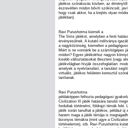
játékos szórakozás közben, az élménytől
észrevétlen módon bővíti szókincsét, javít
hogy csak akkor, ha a kiejtés olyan mód
játékban).
Ravi Purushotma kiemeli a
The Sims játékot, amelyben a fenti hatá
érvényesülnek. A kutató indítványa igazá
a nagyközönség, kiemelten a pedagóguso
Miért is ne vonnánk be a számítógépes já
módon? Egyes játékokhoz nagyon könnyű 
kisebb változtatásokat illeszteni (vagy 
játékvilágban hívják összefoglalóan: mod
amelyek a nyelvtanulást, a tanulást segíti
virtuális, játékos felületen keresztül szór
tanítanak.
Ravi Purushotma
példaképpen felhozta pedagógusi gyakorl
Civilization III játék hatására tanulói me
fordultak történelmi, földrajzi témák fel
játék során tanulhat a játékos, például új 
hanem maga a játék témája is megragadha
bizonyos témákra (mint ugye a Civilizatio
történelemre), stb. Ravi Purushotma kuta