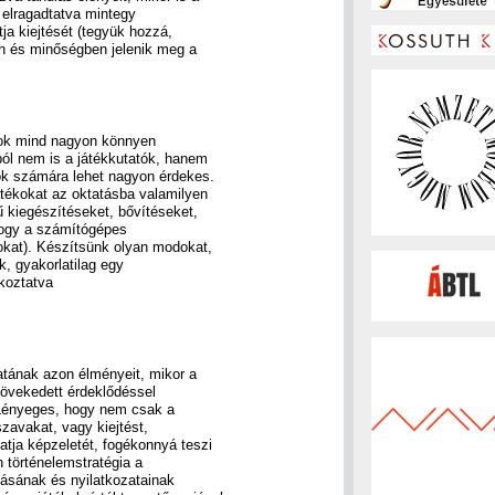
 elragadtatva mintegy
ja kiejtését (tegyük hozzá,
on és minőségben jelenik meg a
sok mind nagyon könnyen
ból nem is a játékkutatók, hanem
k számára lehet nagyon érdekes.
tékokat az oktatásba valamilyen
kiegészítéseket, bővítéseket,
ahogy a számítógépes
okat). Készítsünk olyan modokat,
k, gyakorlatilag egy
akoztatva
atának azon élményeit, mikor a
gnövekedett érdeklődéssel
é. Lényeges, hogy nem csak a
szavakat, vagy kiejtést,
tja képzeletét, fogékonnyá teszi
n történelemstratégia a
tásának és nyilatkozatainak