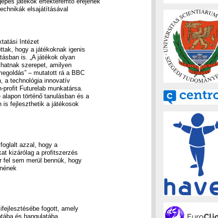
épes játékok értékteremtő erejének
technikák elsajátításával
tatási Intézet
ottak, hogy a játékoknak igenis
tásban is. „A játékok olyan
zhatnak szerepet, amilyen
megoldás” – mutatott rá a BBC
 a technológia innovatív
n-profit Futurelab munkatársa.
 alapon történő tanulásban és a
 is fejleszthetik a játékosok
oglalt azzal, hogy a
t kizárólag a profitszerzés
 fel sem merül bennük, hogy
etnének
kifejlesztésébe fogott, amely
atába és hangulatába