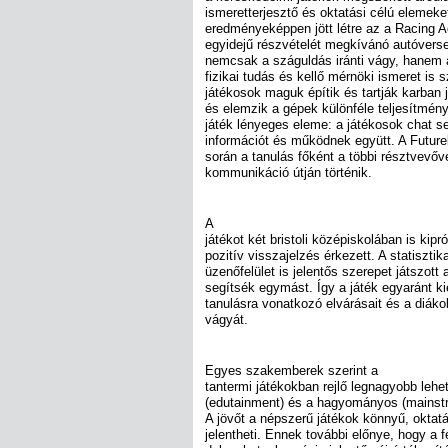
ismeretterjesztő és oktatási célú elemek
eredményeképpen jött létre az a Racing 
egyidejű részvételét megkívánó autóvers
nemcsak a száguldás iránti vágy, hanem 
fizikai tudás és kellő mérnöki ismeret is s
játékosok maguk építik és tartják karban j
és elemzik a gépek különféle teljesítmén
játék lényeges eleme: a játékosok chat s
információt és működnek együtt. A Futurel
során a tanulás főként a többi résztvevőv
kommunikáció útján történik.
A
játékot két bristoli középiskolában is kipr
pozitív visszajelzés érkezett. A statiszti
üzenőfelület is jelentős szerepet játszott
segítsék egymást. Így a játék egyaránt kie
tanulásra vonatkozó elvárásait és a diáko
vágyát.
Egyes szakemberek szerint a
tantermi játékokban rejlő legnagyobb lehe
(edutainment) és a hagyományos (mainstre
A jövőt a népszerű játékok könnyű, oktatá
jelentheti. Ennek további előnye, hogy a 