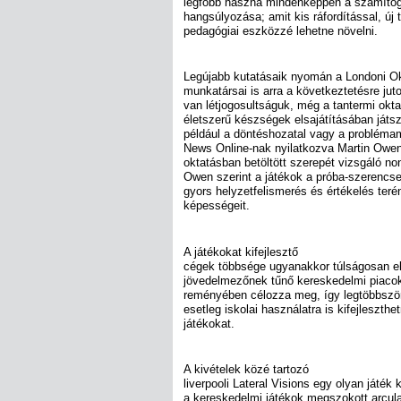
legfőbb haszna mindenképpen a számítóg
hangsúlyozása; amit kis ráfordítással, új 
pedagógiai eszközzé lehetne növelni.
Legújabb kutatásaik nyomán a Londoni Ok
munkatársai is arra a következtetésre jut
van létjogosultságuk, még a tantermi okta
életszerű készségek elsajátításában játs
például a döntéshozatal vagy a probléma
News Online-nak nyilatkozva Martin Owen,
oktatásban betöltött szerepét vizsgáló no
Owen szerint a játékok a próba-szerencse
gyors helyzetfelismerés és értékelés terén
képességeit.
A játékokat kifejlesztő
cégek többsége ugyanakkor túlságosan elf
jövedelmezőnek tűnő kereskedelmi piacoka
reményében célozza meg, így legtöbbször
esetleg iskolai használatra is kifejleszth
játékokat.
A kivételek közé tartozó
liverpooli Lateral Visions egy olyan játék 
a kereskedelmi játékok megszokott arcul