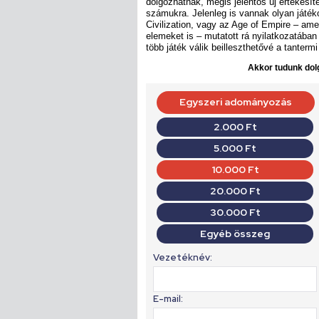
dolgozhatnak, mégis jelentős új értékesít
számukra. Jelenleg is vannak olyan játéko
Civilization, vagy az Age of Empire – ame
elemeket is – mutatott rá nyilatkozatában
több játék válik beilleszthetővé a tantermi
Akkor tudunk dolg