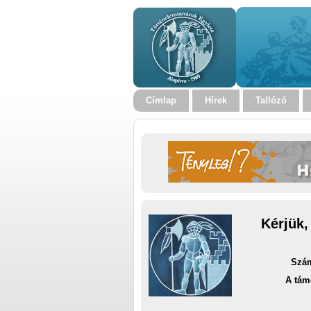
Címlap
Hírek
Tallózó
Kérjük,
Szám
A tám