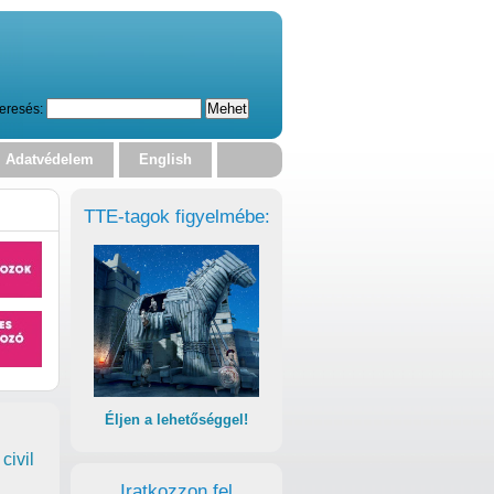
eresés:
Adatvédelem
English
TTE-tagok figyelmébe:
Éljen a lehetőséggel!
civil
Iratkozzon fel