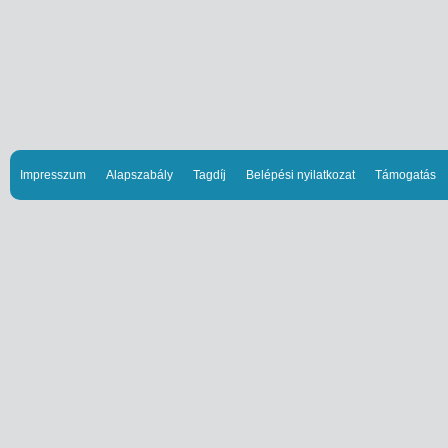
Impresszum
Alapszabály
Tagdíj
Belépési nyilatkozat
Támogatás