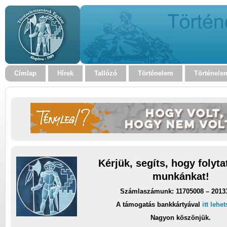
Címlap
Hírek
Tallózó
Történelem
Történele
Kérjük, segíts, hogy folyt
munkánkat!
Számlaszámunk: 11705008 – 2013
A támogatás bankkártyával
itt lehe
Nagyon köszönjük.