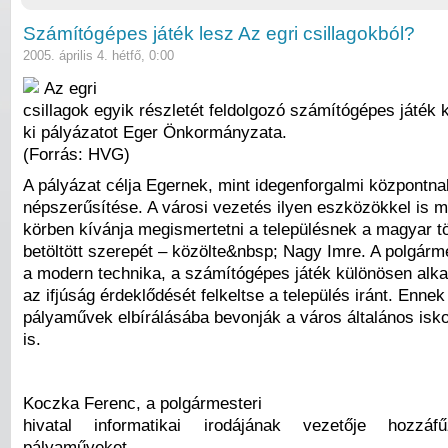
Számítógépes játék lesz Az egri csillagokból?
2005. április 4. hétfő, 0:00
Az egri
csillagok egyik részletét feldolgozó számítógépes játék k
ki pályázatot Eger Önkormányzata.
(Forrás: HVG)
A pályázat célja Egernek, mint idegenforgalmi központna
népszerűsítése. A városi vezetés ilyen eszközökkel is m
körben kívánja megismertetni a településnek a magyar 
betöltött szerepét – közölte&nbsp; Nagy Imre. A polgárme
a modern technika, a számítógépes játék különösen alka
az ifjúság érdeklődését felkeltse a település iránt. Enne
pályaművek elbírálásába bevonják a város általános isko
is.
Koczka Ferenc, a polgármesteri
hivatal informatikai irodájának vezetője hozzá
pályaműveket