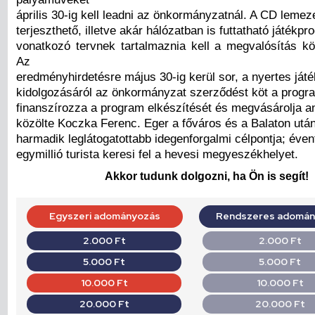
április 30-ig kell leadni az önkormányzatnál. A CD lemez
terjeszthető, illetve akár hálózatban is futtatható játékp
vonatkozó tervnek tartalmaznia kell a megvalósítás köl
Az
eredményhirdetésre május 30-ig kerül sor, a nyertes játék
kidolgozásáról az önkormányzat szerződést köt a progr
finanszírozza a program elkészítését és megvásárolja an
közölte Koczka Ferenc. Eger a főváros és a Balaton utá
harmadik leglátogatottabb idegenforgalmi célpontja; éve
egymillió turista keresi fel a hevesi megyeszékhelyet.
Akkor tudunk dolgozni, ha Ön is segít!