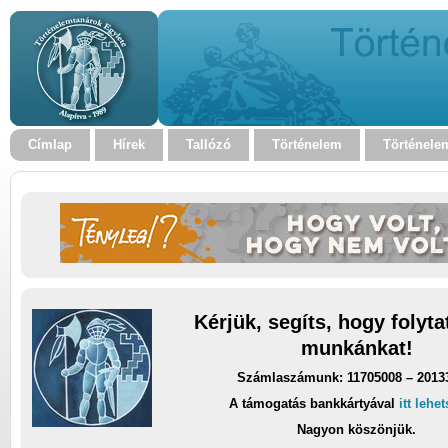
Címlap
Hírek
Tallózó
Történelem
Történele
Kérjük, segíts, hogy folyt
munkánkat!
Számlaszámunk: 11705008 – 2013
A támogatás bankkártyával
itt lehe
Nagyon köszönjük.