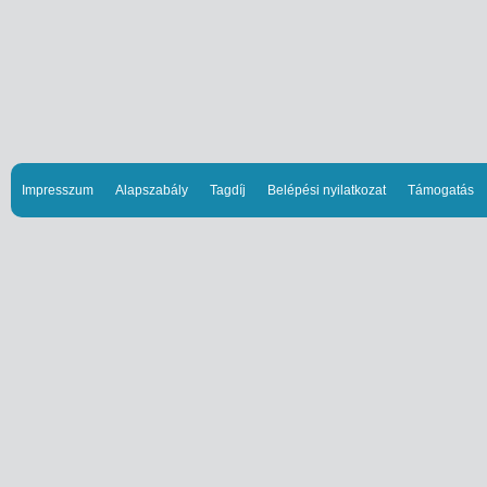
Impresszum
Alapszabály
Tagdíj
Belépési nyilatkozat
Támogatás