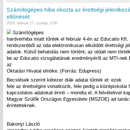
Számítógépes hiba okozta az érettségi jelentkez
eltűnését
2010. február 17. szerda, 0:00
Számítógépes
hardverhiba miatt tűntek el február 4-én az Educatio Kft
rendszeréből az oda elektronikusan elküldött érettségi je
adatok. Külső behatolás nem történt, az oldalt nem törték
be az Educatio vizsgálatának eredményéről az MTI-nek 
az
Oktatási Hivatal elnöke. (Forrás: Edupress)
Becslések szerint kétezer diák adatai tűntek el: ezek
fele az érettségire vonatkozik, fele pedig a középiskolai f
kapcsolatos adatokat érinti – mondta el. A felvételivel k
Magyar Szülők Országos Egyesülete (MSZOE) ad tanác
érintetteknek.
Bakonyi László