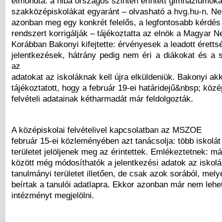
elmondta: a hiba országos szinten érintett gimnáziumoka
szakközépiskolákat egyaránt – olvasható a hvg.hu-n. N
azonban meg egy konkrét felelős, a legfontosabb kérdés
rendszert korrigálják – tájékoztatta az elnök a Magyar N
Korábban Bakonyi kifejtette: érvényesek a leadott érettség
jelentkezések, hátrány pedig nem éri a diákokat és a s
az
adatokat az iskoláknak kell újra elküldeniük. Bakonyi akk
tájékoztatott, hogy a február 19-ei határidejű&nbsp; közé
felvételi adatainak kétharmadát már feldolgozták.
A középiskolai felvételivel kapcsolatban az MSZOE
február 15-ei közleményében azt tanácsolja: több iskolát
területet jelöljenek meg az érintettek. Emlékeztetnek: má
között még módosíthatók a jelentkezési adatok az iskolá
tanulmányi területet illetően, de csak azok sorából, mel
beírtak a tanulói adatlapra. Ekkor azonban már nem lehe
intézményt megjelölni.