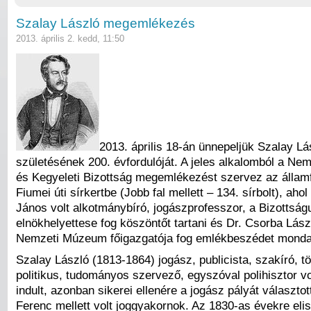
Szalay László megemlékezés
2013. április 2. kedd, 11:50
2013. április 18-án ünnepeljük Szalay Lá
születésének 200. évfordulóját. A jeles alkalomból a Ne
és Kegyeleti Bizottság megemlékezést szervez az államfé
Fiumei úti sírkertbe (Jobb fal mellett – 134. sírbolt), ahol
János volt alkotmánybíró, jogászprofesszor, a Bizottság
elnökhelyettese fog köszöntőt tartani és Dr. Csorba Lás
Nemzeti Múzeum főigazgatója fog emlékbeszédet monda
Szalay László (1813-1864) jogász, publicista, szakíró, t
politikus, tudományos szervező, egyszóval polihisztor vo
indult, azonban sikerei ellenére a jogász pályát választo
Ferenc mellett volt joggyakornok. Az 1830-as évekre elis