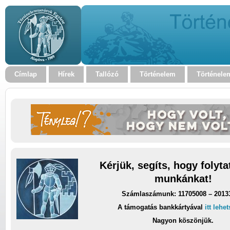
Címlap
Hírek
Tallózó
Történelem
Történele
Kérjük, segíts, hogy folyt
munkánkat!
Számlaszámunk: 11705008 – 2013
A támogatás bankkártyával
itt lehe
Nagyon köszönjük.