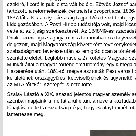
szakíró, liberális publicista vált belőle. Eötvös József ba
tartozott, a reformellenzék centralista csoportjába. 1836
1837-től a Kisfaludy Társaság tagja. Részt vett több jog
kidolgozásában. A Pesti Hírlap tudósítója volt, majd Koss
vette át az újság szerkesztését. Az 1848/49-es szabads
Deák Ferenc igazságügyi minisztériumában osztályvezet
dolgozott, majd Magyarország követeként tevékenykedet
szabadságharc leverése után az emigrációban a történ
szentelte életét. Legfőbb műve a 27 kötetes Magyarorszá
Munkái által a magyar történelemtudomány egyik megala
Hazatérése után, 1861-től megválasztották Pest város li
kerületének országgyűlési képviselőjének és ugyanettől a
az MTA főtitkári szerepét is betöltötte.
Szalay László a XIX. század jelentős magyar személyisé
azonban napjainkra méltatlanul eltűnt a neve a köztudatb
főhajtás mellett a Bizottság célja, hogy Szalayt minél tö
ismertesse meg.