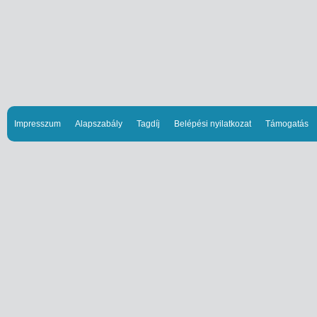
Impresszum
Alapszabály
Tagdíj
Belépési nyilatkozat
Támogatás