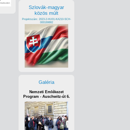
Szlovák-magyar
közös múlt
Projektszám: 2023-2-HU01-KA210-SCH-
000169882
Galéria
Nemzeti Emlékezet
Program - Auschwitz-út 6.