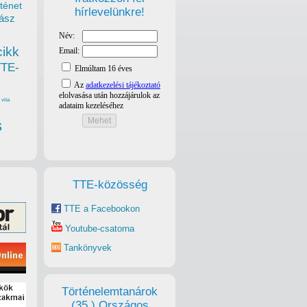
ténet
hírlevelünkre!
ász
cikk
TTE-
vita
s
TTE-közösség
TTE a Facebookon
Youtube-csatorna
Tankönyvek
Történelemtanárok
(35.) Országos