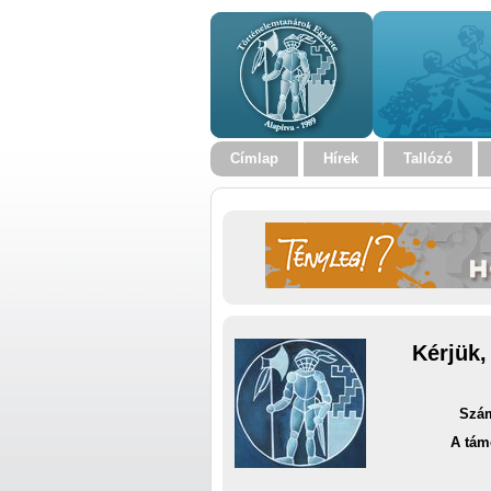
Címlap
Hírek
Tallózó
Kérjük,
Szám
A tám