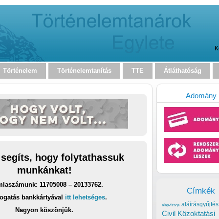
K
Történelem
Történelemtanítás
TTE
Átláthatóság
Adomány
 segíts, hogy folytathassuk
munkánkat!
laszámunk: 11705008 – 20133762.
Címkék
ogatás bankkártyával
itt lehetséges
.
aláírásgyűjtés
alapvizsga
Nagyon köszönjük.
Civil Közoktatási