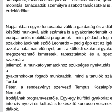
mobilitási tanácsadók személyre szabott tanácsokkal is 
érdeklődőket.
Napjainkban egyre fontosabbá válik a gazdaság és a diá
későbbi munkavállalók számára is a gyakorlatorientált k
európai uniós mobilitási programok – mint például a legi
szakiskolásoknak szóló Leonardo – pedig épp ezt az igény
azzal a hatalmas előnnyel, amit a külföldi szakmai gyako
megszerezhető ismeretek, tapasztalatok és a speci
szakmára
jellemző, a munkafolyamatokhoz szükséges nyelvtudás 
a
gyakornokokat fogadó munkaadók, mind a tanulók sz
Tordai
Péter, a rendezvényt szervező Tempus Közalapít
Nemzeti
Irodájának programvezetője. Egy-egy külföldi gyakorlat e
intenzív nyelvi és kulturális felkészítő kurzuson vesznek
diákok.