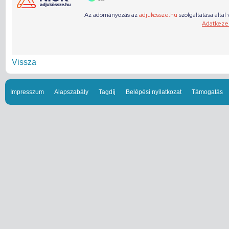
Vissza
Impresszum
Alapszabály
Tagdíj
Belépési nyilatkozat
Támogatás