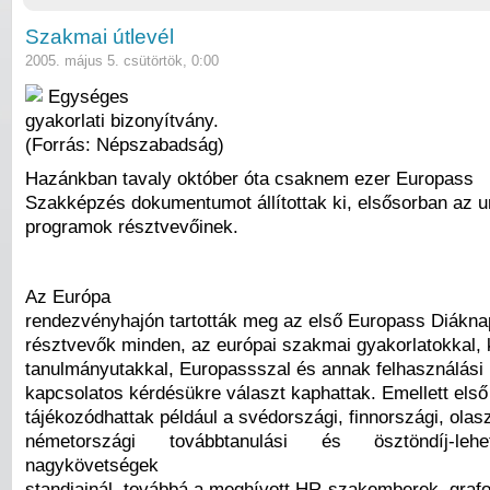
Szakmai útlevél
2005. május 5. csütörtök, 0:00
Egységes
gyakorlati bizonyítvány.
(Forrás: Népszabadság)
Hazánkban tavaly október óta csaknem ezer Europass
Szakképzés dokumentumot állítottak ki, elsősorban az un
programok résztvevőinek.
Az Európa
rendezvényhajón tartották meg az első Europass Diákna
résztvevők minden, az európai szakmai gyakorlatokkal, k
tanulmányutakkal, Europassszal és annak felhasználási 
kapcsolatos kérdésükre választ kaphattak. Emellett első
tájékozódhattak például a svédországi, finnországi, olas
németországi továbbtanulási és ösztöndíj-leh
nagykövetségek
standjainál, továbbá a meghívott HR-szakemberek, graf