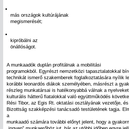
más országok kultúrájának
megismerését;
kipróbálni az
önállóságot.
A munkaadók duplán profitálnak a mobilitási
programokból. Egyrészt nemzetközi tapasztalatokkal bíró
technikát ismerő szakemberek foglalkoztatására nyílik l
korábbi leonardós diákok személyében, másrészt a gyak
részleg munkatársai is hatékonyabbá válnak a nyelveket
kulturális hátterű fiatalokkal való együttműködés követke
Rési Tibor, az Egis Rt. oktatási osztályának vezetője, é
Bizottság szakképzési tanácsadó testületének tagja. El
a
munkaadó számára további előnyt jelent, hogy a gyakor
„ingyen” munkaerőhöz jut, bár az utóbbi időben egyre jel