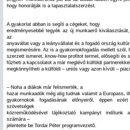
hogy honorálják is a tapasztalatszerzést.
A gyakorlat abban is segíti a cégeket, hogy
eredményesebbé tegyék az új munkaerő kiválasztását,
az
anyavállat vagy a leányvállalat és a fogadó ország kultú
megismerésére. Az is a gyakornokfogadás mellett szól,
szerzett ismeret, know-how profitot termel, elősegíti és
fűzheti a kapcsolatot a már meglévő külföldi partnerekkel
megkönnyítheti a külföldi – uniós vagy azon kívüli – piac
– Noha a diákok már felismerték, a
hazai munkaadók még alig tudnak valamit a Europass, ille
gyakornokok fogadásának előnyeiről, éppen ezér
szövetségek
közreműködésével tájékoztató kampányt indítunk a
számára –
jelentette be Tordai Péter programvezető.