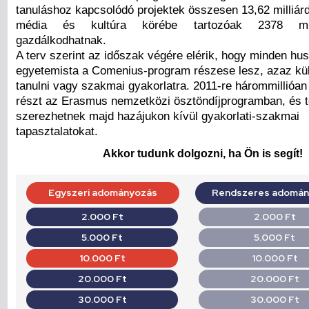
tanuláshoz kapcsolódó projektek összesen 13,62 milliárd,
média és kultúra körébe tartozóak 2378 mill
gazdálkodhatnak.
A terv szerint az időszak végére elérik, hogy minden hu
egyetemista a Comenius-program részese lesz, azaz külf
tanulni vagy szakmai gyakorlatra. 2011-re hárommillióa
részt az Erasmus nemzetközi ösztöndíjprogramban, és 
szerezhetnek majd hazájukon kívül gyakorlati-szakmai
tapasztalatokat.
Akkor tudunk dolgozni, ha Ön is segít!