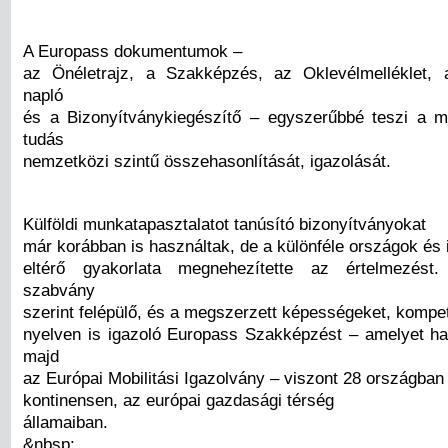
A Europass dokumentumok –
az Önéletrajz, a Szakképzés, az Oklevélmelléklet, 
napló
és a Bizonyítványkiegészítő – egyszerűbbé teszi a 
tudás
nemzetközi szintű összehasonlítását, igazolását.
Külföldi munkatapasztalatot tanúsító bizonyítványokat
már korábban is használtak, de a különféle országok és
eltérő gyakorlata megnehezítette az értelmezést
szabvány
szerint felépülő, és a megszerzett képességeket, kompe
nyelven is igazoló Europass Szakképzést – amelyet ha
majd
az Európai Mobilitási Igazolvány – viszont 28 országban
kontinensen, az európai gazdasági térség
államaiban.
&nbsp;