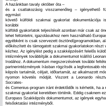
A hazánkban tavaly október óta –
és a csatlakozásig visszamenőleg – igényelhető f
egymást
követő külföldi szakmai gyakorlat dokumentációja i
korábbi
külföldi gyakorlatok teljesítését azonban már csak az ön
lehet feltüntetni, igazolásukhoz nem használható Europas
egyébként is csak szervezett ösztöndíjprogramokban, a
előkészített és támogatott szakmai gyakorlatokon részt
kézhez. Az igénylést pedig a szakképzésért felelős küldő
intézmények továbbítják a dokumentumot kiállító Leona
Irodához. A dokumentum megszerzésének további feltéte
partnerintézmények írásban rögzítsék a legfontosabb rés
képzés tartalmát, céljait, időtartamát, az alkalmazott m
nyomon követés módját. Viszont a Leonardo résztv
Socrates-
és Comenius-program iránt érdeklődők is kérhetik, ha a 
szakmai gyakorlat keretében történik. Eddig csaknem e
Europass Szakképzés dokumentumot, az igények egyha
felsőoktatási intézményből.