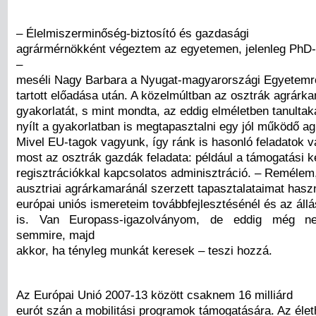
– Élelmiszerminőség-biztosító és gazdasági
agrármérnökként végeztem az egyetemen, jelenleg PhD-
–
meséli Nagy Barbara a Nyugat-magyarországi Egyetemrő
tartott előadása után. A közelmúltban az osztrák agrárka
gyakorlatát, s mint mondta, az eddig elméletben tanultak
nyílt a gyakorlatban is megtapasztalni egy jól működő a
Mivel EU-tagok vagyunk, így ránk is hasonló feladatok v
most az osztrák gazdák feladata: például a támogatási k
regisztrációkkal kapcsolatos adminisztráció. – Remélem
ausztriai agrárkamaránál szerzett tapasztalataimat hasz
európai uniós ismereteim továbbfejlesztésénél és az áll
is. Van Europass-igazolványom, de eddig még n
semmire, majd
akkor, ha tényleg munkát keresek – teszi hozzá.
Az Európai Unió 2007-13 között csaknem 16 milliárd
eurót szán a mobilitási programok támogatására. Az élet