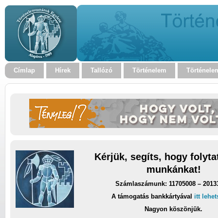
Címlap
Hírek
Tallózó
Történelem
Történele
Kérjük, segíts, hogy folyt
munkánkat!
Számlaszámunk: 11705008 – 2013
A támogatás bankkártyával
itt lehe
Nagyon köszönjük.