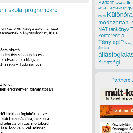
Platform
családtör
gy
emléknap
ni iskolai programokról
előadás
Különóra
interjú
módszertani 
unikáció és vizsgálatok – a hazai
tankönyv
NAT
zenvednek hiányosságokat, írja a
konferencia
Tényleg!?
törvény
álhírek
ódra oktató
állásfoglalá
minden összehangolás és a
sp; olvasható a Magyar
érettségi
gfrissebb – Tudományos
Partnerek
t lehet
lynek eredményeit folyamatosan
alábbiakban foglalták össze:
etétel vizsgálatára, hiszen a
d adni az elhízás mértékéről,
ása. Motiválni kell minden
 a