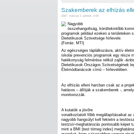
Szakemberek az elhízás elle
2007. március 2. péntek, 0:00
Nagyobb
összehangoltság, körültekintőbb komm
programok például ezeken a területeken s
Dietetikusok Szövetsége hírlevele.
(Forrás: MTI)
Az egészséges táplálkozásra, aktív életm
iskolai prevenciós programok egy része 
hatékonyság felmérése nélkül zajlik -&nb
Dietetikusok Országos Szövetségének le
Életmódtanácsok című – hírlevelében.
Az elhízás elleni harcban csak az a projek
hatásos – állítják a szakemberek -, ame
monitorozzák.
A kutatók a jövőre
vonatkoztatott főbb megállapításaikat az 
nagyobb hangsúlyt kell fektetni a testössz
testzsír-meghatározás pontosabb képet tu
mint a BMI (test tömeg index) meghatároz
gyereket, hogy szívesebben vegyen részt