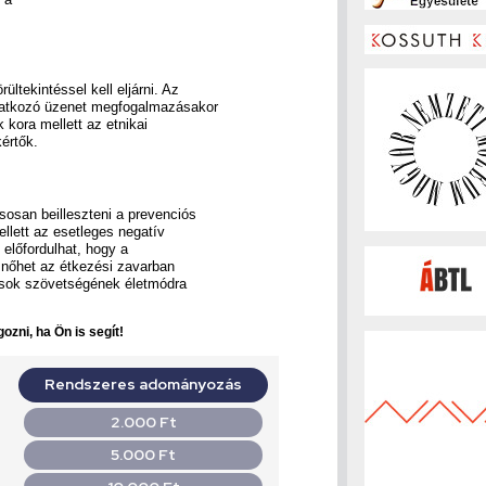
ltekintéssel kell eljárni. Az
natkozó üzenet megfogalmazásakor
k kora mellett az etnikai
értők.
sosan beilleszteni a prevenciós
llett az esetleges negatív
 előfordulhat, hogy a
 nőhet az étkezési zavarban
usok szövetségének életmódra
ozni, ha Ön is segít!