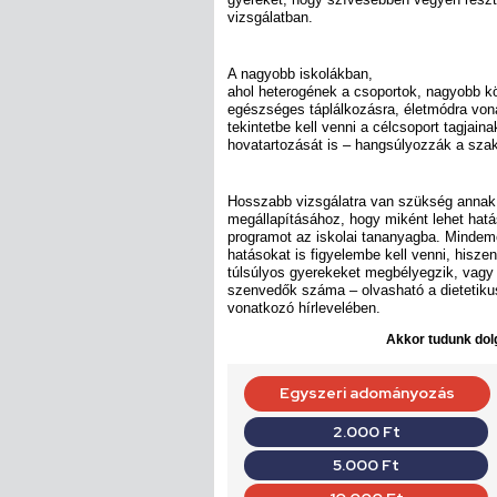
vizsgálatban.
A nagyobb iskolákban,
ahol heterogének a csoportok, nagyobb körü
egészséges táplálkozásra, életmódra vo
tekintetbe kell venni a célcsoport tagjaina
hovatartozását is – hangsúlyozzák a szak
Hosszabb vizsgálatra van szükség annak
megállapításához, hogy miként lehet hatá
programot az iskolai tananyagba. Mindeme
hatásokat is figyelembe kell venni, hiszen
túlsúlyos gyerekeket megbélyegzik, vagy
szenvedők száma – olvasható a dietetik
vonatkozó hírlevelében.
Akkor tudunk dolg