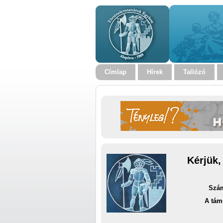
Címlap
Hírek
Tallózó
Kérjük,
Szám
A tám