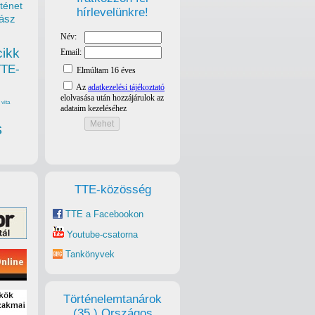
ténet
hírlevelünkre!
ász
cikk
TTE-
vita
s
TTE-közösség
TTE a Facebookon
Youtube-csatorna
Tankönyvek
Történelemtanárok
(35.) Országos