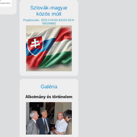
Szlovák-magyar
közös múlt
Projektszám: 2023-2-HU01-KA210-SCH-
000169882
Galéria
Alkotmány és történelem