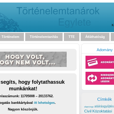
K
Történelem
Történelemtanítás
TTE
Átláthatóság
Adomány
 segíts, hogy folytathassuk
munkánkat!
laszámunk: 11705008 – 20133762.
Címkék
ogatás bankkártyával
itt lehetséges
.
aláírásgyűjtés
alapvizsga
Nagyon köszönjük.
Civil Közoktatási