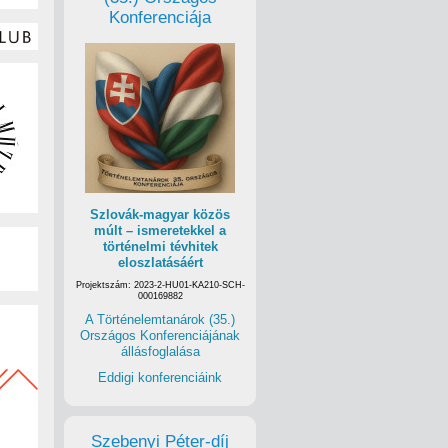
Konferenciája
Szlovák-magyar közös
múlt – ismeretekkel a
történelmi tévhitek
eloszlatásáért
Projektszám: 2023-2-HU01-KA210-SCH-
000169882
A Történelemtanárok (35.)
Országos Konferenciájának
állásfoglalása
Eddigi konferenciáink
Szebenyi Péter-díj