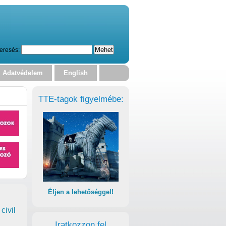
eresés:
Adatvédelem
English
TTE-tagok figyelmébe:
Éljen a lehetőséggel!
civil
Iratkozzon fel