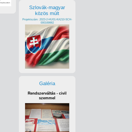
Szlovák-magyar
közös múlt
Projektszám: 2023-2-HU01-KA210-SCH-
000169882
Galéria
Rendszerváltás - civil
szemmel