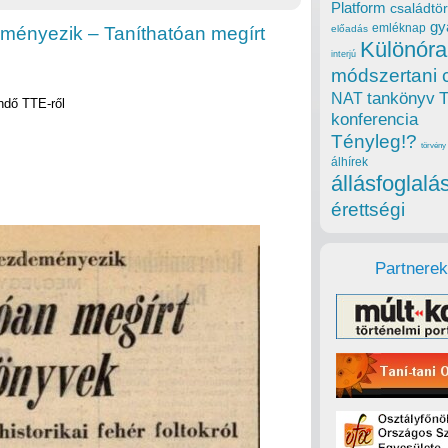
Platform
családtör
gy
emléknap
eményezik – Taníthatóan megírt
előadás
Különóra
interjú
módszertani 
tankönyv
NAT
endő TTE-ről
konferencia
Tényleg!?
törvény
álhírek
állásfoglalá
érettségi
Partnerek