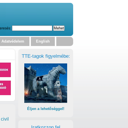
eresés:
Adatvédelem
English
TTE-tagok figyelmébe:
Éljen a lehetőséggel!
civil
Iratkozzon fel