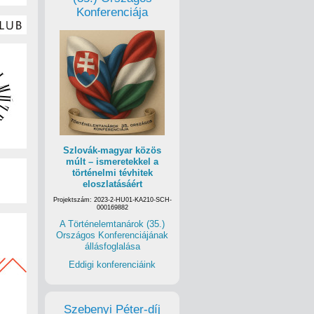
Konferenciája
Szlovák-magyar közös
múlt – ismeretekkel a
történelmi tévhitek
eloszlatásáért
Projektszám: 2023-2-HU01-KA210-SCH-
000169882
A Történelemtanárok (35.)
Országos Konferenciájának
állásfoglalása
Eddigi konferenciáink
Szebenyi Péter-díj