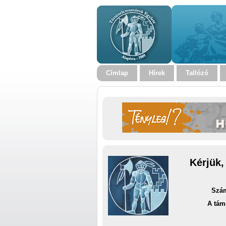
Címlap
Hírek
Tallózó
Kérjük,
Szám
A tám