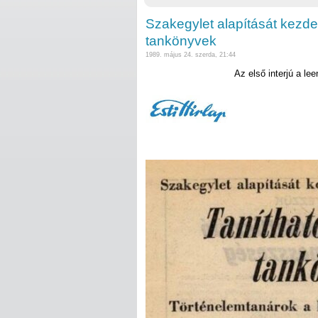
Szakegylet alapítását kezd
tankönyvek
1989. május 24. szerda, 21:44
Az első interjú a le