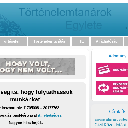
K
Történelem
Történelemtanítás
TTE
Átláthatóság
Adomány
 segíts, hogy folytathassuk
munkánkat!
laszámunk: 11705008 – 20133762.
Címkék
ogatás bankkártyával
itt lehetséges
.
aláírásgyűjtés
alapvizsga
Nagyon köszönjük.
Civil Közoktatási