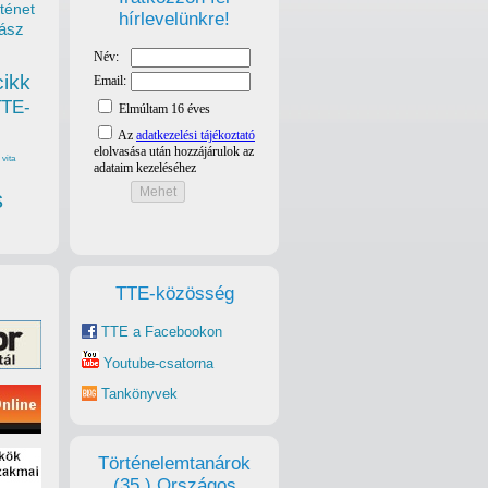
ténet
hírlevelünkre!
ász
cikk
TTE-
vita
s
TTE-közösség
TTE a Facebookon
Youtube-csatorna
Tankönyvek
Történelemtanárok
(35.) Országos