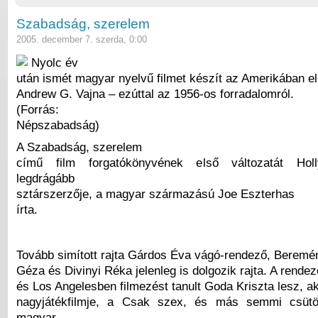
Szabadság, szerelem
2005. december 7. szerda, 0:00
Nyolc év
után ismét magyar nyelvű filmet készít az Amerikában el
Andrew G. Vajna – ezúttal az 1956-os forradalomról.
(Forrás:
Népszabadság)
A Szabadság, szerelem
című film forgatókönyvének első változatát Hol
legdrágább
sztárszerzője, a magyar származású Joe Eszterhas
írta.
Tovább simított rajta Gárdos Éva vágó-rendező, Beremé
Géza és Divinyi Réka jelenleg is dolgozik rajta. A rend
és Los Angelesben filmezést tanult Goda Kriszta lesz, a
nagyjátékfilmje, a Csak szex, és más semmi csütö
magyar