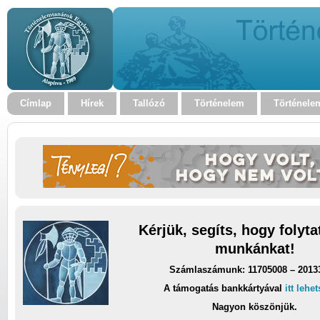
Címlap
Hírek
Tallózó
Történelem
Történele
Kérjük, segíts, hogy folyt
munkánkat!
Számlaszámunk: 11705008 – 2013
A támogatás bankkártyával
itt lehe
Nagyon köszönjük.