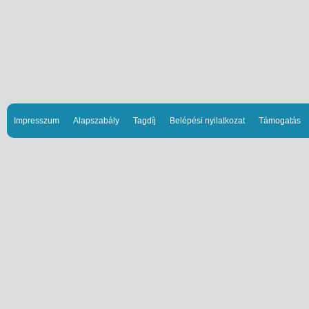
Impresszum
Alapszabály
Tagdíj
Belépési nyilatkozat
Támogatás