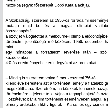
mozikba (egyik főszerepét Dobó Kata alakítja).
A Szabadság, szerelem az 1956-os forradalmi esemény
mutatja majd be és a magyar olimpiai vízilab
összecsapását
a szovjet válogatottal a melbourne-i olimpia elődöntőjébe
történelmi jelentőségű mérkőzésen, 1956. december h
mint
egy hónappal a forradalom leverése után – szó 
küzdelemben
4:0-ás eredménnyel sikerült legyőzni az oroszokat.
– Mindig is szerettem volna filmet készíteni ’56-ról,
kilenc éve kerestem azt a történetet, amely a fiatalabb g
megszólíthatná. Szeretném, ha büszkék lennének hazáj
történelmére – jelentette ki Vajna a tegnapi sajtótájékozt
Hozzátéve: bár a film történelmi eseményeken alapul, a 
élmény érdekében fiktív figurák – Karcsi és egy csinos