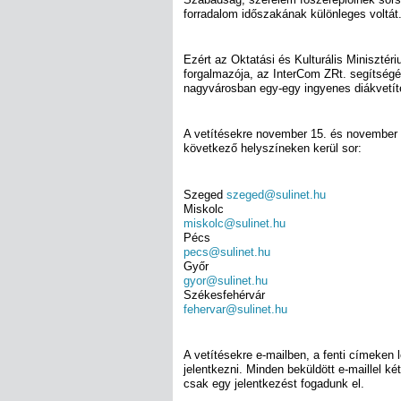
forradalom időszakának különleges voltát
Ezért az Oktatási és Kulturális Minisztéri
forgalmazója, az InterCom ZRt. segítségé
nagyvárosban egy-egy ingyenes diákvetít
A vetítésekre november 15. és november 
következő helyszíneken kerül sor:
Szeged
szeged@sulinet.hu
Miskolc
miskolc@sulinet.hu
Pécs
pecs@sulinet.hu
Győr
gyor@sulinet.hu
Székesfehérvár
fehervar@sulinet.hu
A vetítésekre e-mailben, a fenti címeken 
jelentkezni. Minden beküldött e-maillel ké
csak egy jelentkezést fogadunk el.