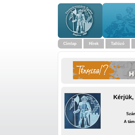
Címlap
Hírek
Tallózó
Kérjük,
Szám
A tám