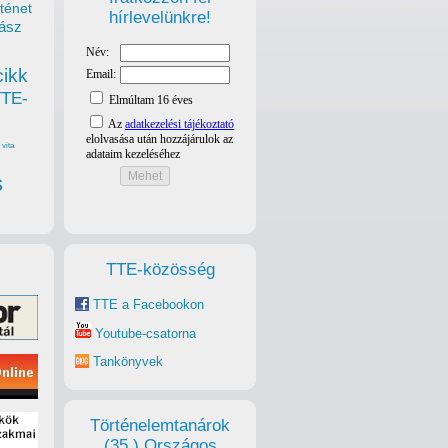
ténet
hírlevelünkre!
ász
cikk
TTE-
vita
s
TTE-közösség
TTE a Facebookon
Youtube-csatorna
Tankönyvek
Történelemtanárok
(35.) Országos