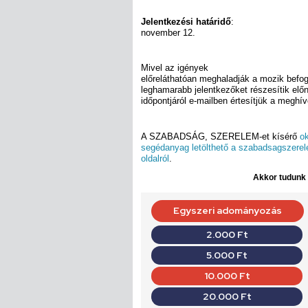
Jelentkezési határidő
:
november 12.
Mivel az igények
előreláthatóan meghaladják a mozik befo
leghamarabb jelentkezőket részesítik elő
időpontjáról e-mailben értesítjük a meghív
A SZABADSÁG, SZERELEM-et kísérő
ok
segédanyag letölthető a szabadsagszerel
oldalról
.
Akkor tudunk d