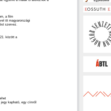
.
um, a film
vel öt magyarországi
ést szervez.
21. között a
lehet
t jegy kapható, egy címről