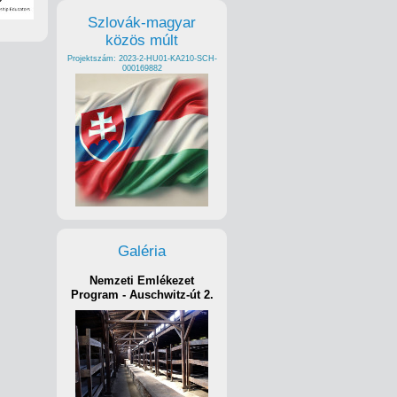
Szlovák-magyar
közös múlt
Projektszám: 2023-2-HU01-KA210-SCH-
000169882
Galéria
Nemzeti Emlékezet
Program - Auschwitz-út 2.