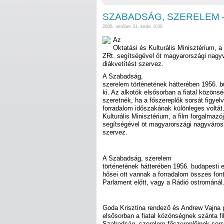
SZABADSÁG, SZERELEM – i
2006. október 31. kedd, 0:00
Az
Oktatási és Kulturális Minisztérium, a
ZRt. segítségével öt magyarországi nagy
diákvetítést szervez.
A Szabadság,
szerelem történetének hátterében 1956. 
ki. Az alkotók elsősorban a fiatal közönsé
szeretnék, ha a főszereplők sorsát figyel
forradalom időszakának különleges voltát
Kulturális Minisztérium, a film forgalmazó
segítségével öt magyarországi nagyváros
szervez.
A Szabadság, szerelem
történetének hátterében 1956. budapesti e
hősei ott vannak a forradalom összes fo
Parlament előtt, vagy a Rádió ostrománál
Goda Krisztina rendező és Andrew Vajna 
elsősorban a fiatal közönségnek szánta fi
Szabadság, szerelem főszereplőinek sorsá