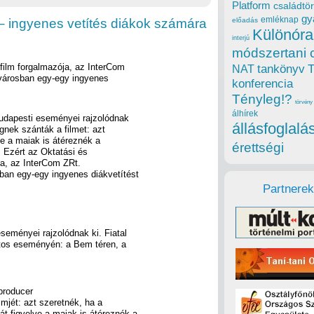
Platform
családtör
gy
emléknap
ngyenes vetítés diákok számára
előadás
Különóra
interjú
módszertani 
 film forgalmazója, az InterCom
tankönyv
NAT
városban egy-egy ingyenes
konferencia
Tényleg!?
törvény
álhírek
budapesti eseményei rajzolódnak
állásfoglalá
gnek szánták a filmet: azt
ve a maiak is átéreznék a
érettségi
. Ezért az Oktatási és
ja, az InterCom ZRt.
ban egy-egy ingyenes diákvetítést
Partnerek
seményei rajzolódnak ki. Fiatal
ntos eseményén: a Bem téren, a
.
producer
lmjét: azt szeretnék, ha a
t figyelve a maiak is átéreznék a