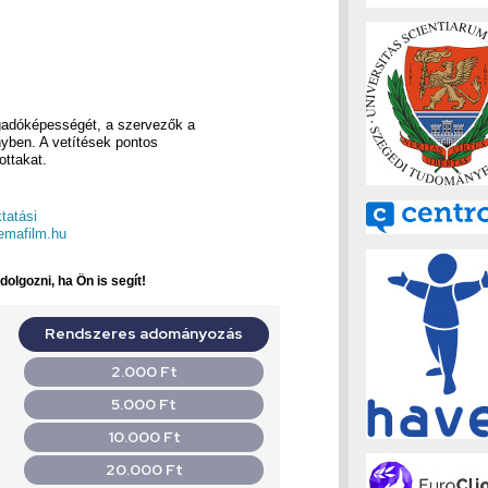
gadóképességét, a szervezők a
nyben. A vetítések pontos
ottakat.
tatási
emafilm.hu
olgozni, ha Ön is segít!