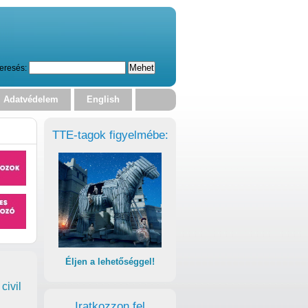
eresés:
Adatvédelem
English
TTE-tagok figyelmébe:
Éljen a lehetőséggel!
civil
Iratkozzon fel