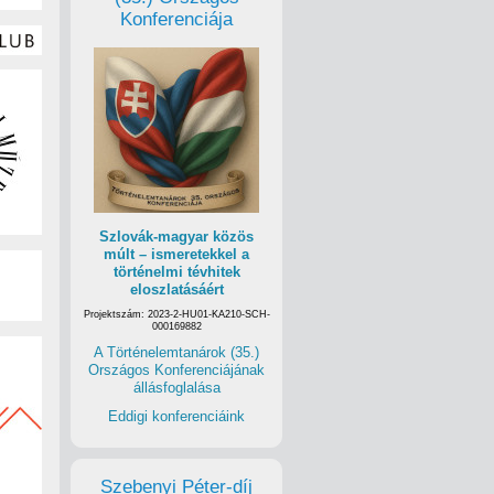
Konferenciája
Szlovák-magyar közös
múlt – ismeretekkel a
történelmi tévhitek
eloszlatásáért
Projektszám: 2023-2-HU01-KA210-SCH-
000169882
A Történelemtanárok (35.)
Országos Konferenciájának
állásfoglalása
Eddigi konferenciáink
Szebenyi Péter-díj