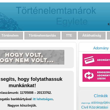
K
Történelem
Történelemtanítás
TTE
Átláthatóság
Adomány
 segíts, hogy folytathassuk
munkánkat!
laszámunk: 11705008 – 20133762.
Címkék
ogatás bankkártyával
itt lehetséges
.
aláírásgyűjtés
alapvizsga
Nagyon köszönjük.
Civil Közoktatási