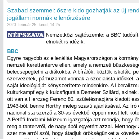
Szabad szemmel: őszre kidolgozhatják az új rend
jogállami normák ellenőrzésére
2020. február 25. kedd, 14:25
Nemzetközi sajtószemle: a BBC tudósí
elnökét is idézik.
BBC
Egyre nagyobb az ellenállás Magyarországon a kormány
nemzeti kerettanterve ellen, amely a nemzeti büszkeség
belecsepegtetni a diákokba. A bírálók, köztük iskolák, 
szervezetek, párhuzamot vonnak a szocialista időkkel, a
saját ideológiáját kényszerítette mindenkire. A liberalizmu
kulturkampf egyik kulcsfigurája Demeter Szilárd, akinek 
ott van a Herczeg Ferenc 80. születésnapjára kiadott es
1943-ból, benne Horthy meleg szavú ajánlásával. Az író
nacionalista szerző a 30-as évekből éppen most lett köte
A Petőfi Irodalmi Múzeum igazgatója azt mondja, hogy ő
meg a tantervről, de nagyjából egyetért azzal. Merthogy 
szerinte arról szól, hogy átadjuk örökségünket a követk