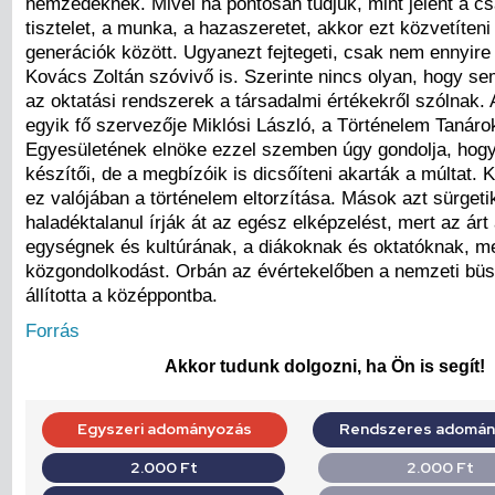
nemzedéknek. Mivel ha pontosan tudjuk, mint jelent a cs
tisztelet, a munka, a hazaszeretet, akkor ezt közvetíteni 
generációk között. Ugyanezt fejtegeti, csak nem ennyire 
Kovács Zoltán szóvivő is. Szerinte nincs olyan, hogy se
az oktatási rendszerek a társadalmi értékekről szólnak. A
egyik fő szervezője Miklósi László, a Történelem Tanáro
Egyesületének elnöke ezzel szemben úgy gondolja, hogy
készítői, de a megbízóik is dicsőíteni akarták a múltat. 
ez valójában a történelem eltorzítása. Mások azt sürgeti
haladéktalanul írják át az egész elképzelést, mert az árt
egységnek és kultúrának, a diákoknak és oktatóknak, m
közgondolkodást. Orbán az évértekelőben a nemzeti bü
állította a középpontba.
Forrás
Akkor tudunk dolgozni, ha Ön is segít!