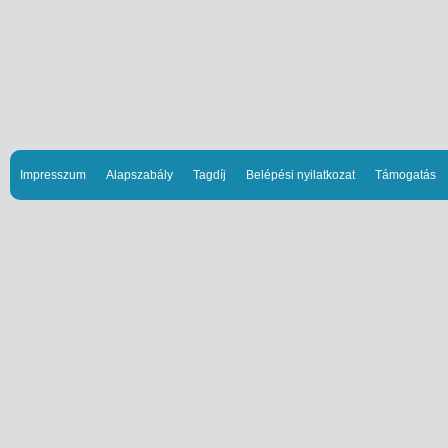
Impresszum
Alapszabály
Tagdíj
Belépési nyilatkozat
Támogatás