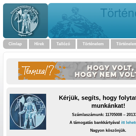
Címlap
Hírek
Tallózó
Történelem
Történele
Kérjük, segíts, hogy folyt
munkánkat!
Számlaszámunk: 11705008 – 2013
A támogatás bankkártyával
itt lehe
Nagyon köszönjük.